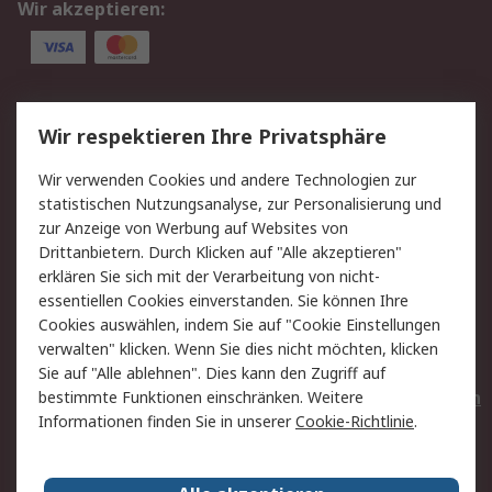
Wir akzeptieren:
Service
Wir respektieren Ihre Privatsphäre
Value Added Services
Lieferlösungen
Wir verwenden Cookies und andere Technologien zur
Rücksendungen
Kontakt
statistischen Nutzungsanalyse, zur Personalisierung und
Hilfe
Privatkunden
zur Anzeige von Werbung auf Websites von
Drittanbietern. Durch Klicken auf "Alle akzeptieren"
Rechtliches
erklären Sie sich mit der Verarbeitung von nicht-
essentiellen Cookies einverstanden. Sie können Ihre
AGB
Datenschutz
Cookies auswählen, indem Sie auf "Cookie Einstellungen
Cookie-Richtlinie
Zahlungsbedingungen
verwalten" klicken. Wenn Sie dies nicht möchten, klicken
Copyright/Impressum
Entsorgung
Sie auf "Alle ablehnen". Dies kann den Zugriff auf
Elektrogeräte/Batterien
bestimmte Funktionen einschränken. Weitere
Informationen finden Sie in unserer
Cookie-Richtlinie
.
Über RS