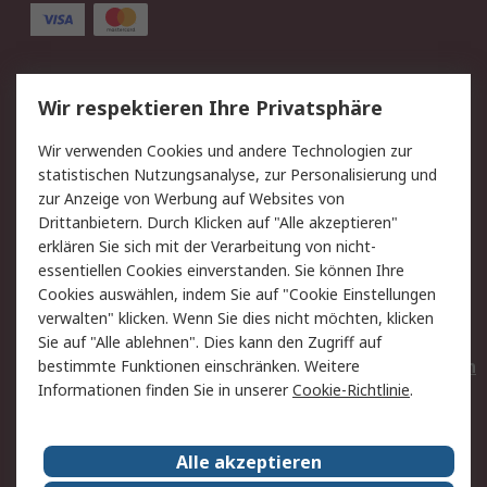
Service
Wir respektieren Ihre Privatsphäre
Value Added Services
Lieferlösungen
Wir verwenden Cookies und andere Technologien zur
Rücksendungen
Kontakt
statistischen Nutzungsanalyse, zur Personalisierung und
Hilfe
Privatkunden
zur Anzeige von Werbung auf Websites von
Drittanbietern. Durch Klicken auf "Alle akzeptieren"
Rechtliches
erklären Sie sich mit der Verarbeitung von nicht-
essentiellen Cookies einverstanden. Sie können Ihre
AGB
Datenschutz
Cookies auswählen, indem Sie auf "Cookie Einstellungen
Cookie-Richtlinie
Zahlungsbedingungen
verwalten" klicken. Wenn Sie dies nicht möchten, klicken
Copyright/Impressum
Entsorgung
Sie auf "Alle ablehnen". Dies kann den Zugriff auf
Elektrogeräte/Batterien
bestimmte Funktionen einschränken. Weitere
Informationen finden Sie in unserer
Cookie-Richtlinie
.
Über RS
Alle akzeptieren
Unternehmen
RS weltweit