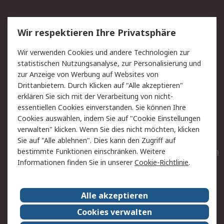
Service
Wir respektieren Ihre Privatsphäre
Value Added Services
Lieferlösungen
Wir verwenden Cookies und andere Technologien zur
Rücksendungen
Kontakt
statistischen Nutzungsanalyse, zur Personalisierung und
Hilfe
Privatkunden
zur Anzeige von Werbung auf Websites von
Drittanbietern. Durch Klicken auf "Alle akzeptieren"
Rechtliches
erklären Sie sich mit der Verarbeitung von nicht-
essentiellen Cookies einverstanden. Sie können Ihre
AGB
Datenschutz
Cookies auswählen, indem Sie auf "Cookie Einstellungen
Cookie-Richtlinie
Zahlungsbedingungen
verwalten" klicken. Wenn Sie dies nicht möchten, klicken
Copyright/Impressum
Entsorgung
Sie auf "Alle ablehnen". Dies kann den Zugriff auf
Elektrogeräte/Batterien
bestimmte Funktionen einschränken. Weitere
Informationen finden Sie in unserer
Cookie-Richtlinie
.
Über RS
Alle akzeptieren
Unternehmen
RS weltweit
Karriere bei RS
Nachhaltigkeit
Cookies verwalten
Qualität/Umwelt/Zertifikate
Presse-Center