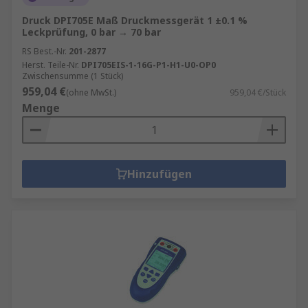
Druck DPI705E Maß Druckmessgerät 1 ±0.1 %
Leckprüfung, 0 bar → 70 bar
RS Best.-Nr.
201-2877
Herst. Teile-Nr.
DPI705EIS-1-16G-P1-H1-U0-OP0
Zwischensumme (1 Stück)
959,04 €
(ohne MwSt.)
959,04 €/Stück
Menge
Hinzufügen