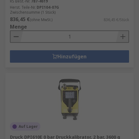
RS Best.-Nr.
787-4619
Herst. Teile-Nr.
DPI104-07G
Zwischensumme (1 Stück)
836,45 €
(ohne MwSt.)
836,45 €/Stück
Menge
Hinzufügen
Auf Lager
Druck DPI610E 0 bar Druckkalibrator, 2 bar, 3600 g