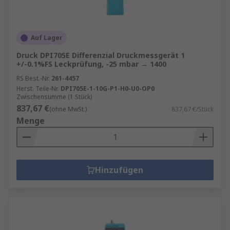
Auf Lager
Druck DPI705E Differenzial Druckmessgerät 1
+/-0.1%FS Leckprüfung, -25 mbar → 1400
RS Best.-Nr.
261-4457
Herst. Teile-Nr.
DPI705E-1-10G-P1-H0-U0-OP0
Zwischensumme (1 Stück)
837,67 €
(ohne MwSt.)
837,67 €/Stück
Menge
Hinzufügen