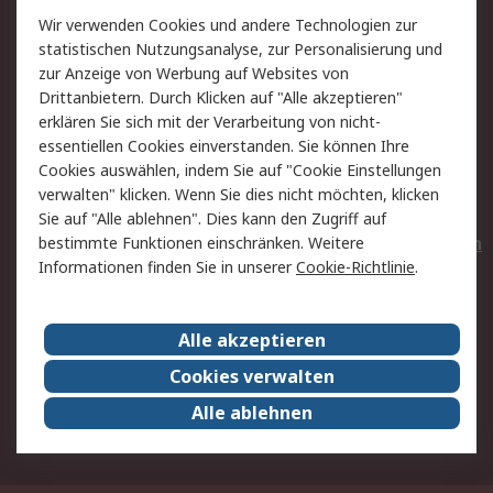
Wir verwenden Cookies und andere Technologien zur
Rücksendungen
Kontakt
statistischen Nutzungsanalyse, zur Personalisierung und
Hilfe
Privatkunden
zur Anzeige von Werbung auf Websites von
Drittanbietern. Durch Klicken auf "Alle akzeptieren"
Rechtliches
erklären Sie sich mit der Verarbeitung von nicht-
essentiellen Cookies einverstanden. Sie können Ihre
AGB
Datenschutz
Cookies auswählen, indem Sie auf "Cookie Einstellungen
Cookie-Richtlinie
Zahlungsbedingungen
verwalten" klicken. Wenn Sie dies nicht möchten, klicken
Copyright/Impressum
Entsorgung
Sie auf "Alle ablehnen". Dies kann den Zugriff auf
Elektrogeräte/Batterien
bestimmte Funktionen einschränken. Weitere
Informationen finden Sie in unserer
Cookie-Richtlinie
.
Über RS
Alle akzeptieren
Unternehmen
RS weltweit
Karriere bei RS
Nachhaltigkeit
Cookies verwalten
Qualität/Umwelt/Zertifikate
Presse-Center
Alle ablehnen
Event-Center