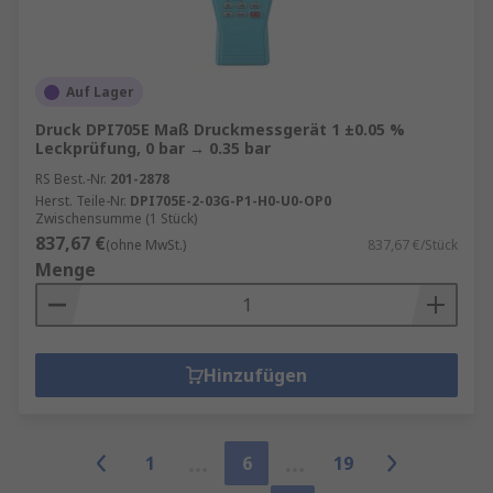
Auf Lager
Druck DPI705E Maß Druckmessgerät 1 ±0.05 %
Leckprüfung, 0 bar → 0.35 bar
RS Best.-Nr.
201-2878
Herst. Teile-Nr.
DPI705E-2-03G-P1-H0-U0-OP0
Zwischensumme (1 Stück)
837,67 €
(ohne MwSt.)
837,67 €/Stück
Menge
Hinzufügen
1
6
19