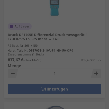
Auf Lager
Druck DPI705E Differenzial Druckmessgerät 1
+/-0.075% FS, -25 mbar → 1400
RS Best.-Nr.
261-4450
Herst. Teile-Nr.
DPI705E-2-10A-P1-H0-U0-OP0
Zwischensumme (1 Stück)
837,67 €
(ohne MwSt.)
837,67 €/Stück
Menge
Hinzufügen