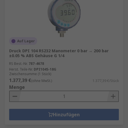
Auf Lager
Druck DPI 104 RS232 Manometer 0 bar → 200 bar
±0.05 % ABS Gehäuse G 1/4
RS Best.-Nr.
787-4678
Herst. Teile-Nr.
DPI104S-18G
Zwischensumme (1 Stück)
1.377,39 €
(ohne MwSt.)
1.377,39 €/Stück
Menge
Hinzufügen