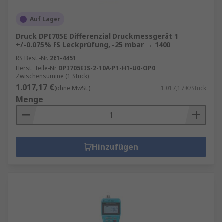
Auf Lager
Druck DPI705E Differenzial Druckmessgerät 1
+/-0.075% FS Leckprüfung, -25 mbar → 1400
RS Best.-Nr.
261-4451
Herst. Teile-Nr.
DPI705EIS-2-10A-P1-H1-U0-OP0
Zwischensumme (1 Stück)
1.017,17 €
(ohne MwSt.)
1.017,17 €/Stück
Menge
Hinzufügen