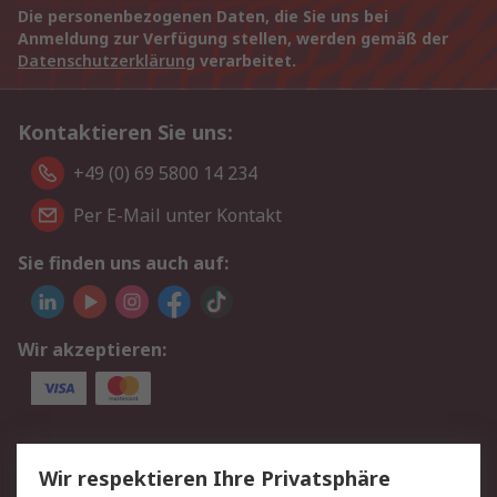
Die personenbezogenen Daten, die Sie uns bei
Anmeldung zur Verfügung stellen, werden gemäß der
Datenschutzerklärung
verarbeitet.
Kontaktieren Sie uns:
+49 (0) 69 5800 14 234
Per E-Mail unter Kontakt
Sie finden uns auch auf:
Wir akzeptieren:
Service
Wir respektieren Ihre Privatsphäre
Value Added Services
Lieferlösungen