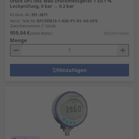
Druck DPI705E Maß Druckmessgerät 1 ±0.1 %
Leckprüfung, 0 bar → 0.2 bar
RS Best.-Nr.
201-2871
Herst. Teile-Nr.
DPI705EIS-1-02G-P1-H1-U0-OP0
Zwischensumme (1 Stück)
959,04 €
(ohne MwSt.)
959,04 €/Stück
Menge
Hinzufügen