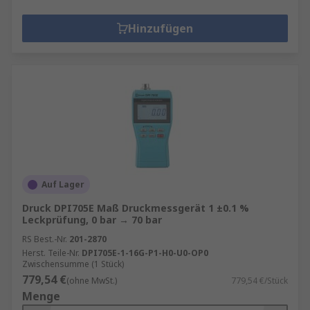
Hinzufügen
Auf Lager
Druck DPI705E Maß Druckmessgerät 1 ±0.1 %
Leckprüfung, 0 bar → 70 bar
RS Best.-Nr.
201-2870
Herst. Teile-Nr.
DPI705E-1-16G-P1-H0-U0-OP0
Zwischensumme (1 Stück)
779,54 €
(ohne MwSt.)
779,54 €/Stück
Menge