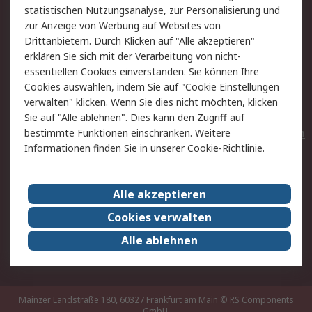
statistischen Nutzungsanalyse, zur Personalisierung und
Hilfe
Privatkunden
zur Anzeige von Werbung auf Websites von
Drittanbietern. Durch Klicken auf "Alle akzeptieren"
Rechtliches
erklären Sie sich mit der Verarbeitung von nicht-
essentiellen Cookies einverstanden. Sie können Ihre
AGB
Datenschutz
Cookies auswählen, indem Sie auf "Cookie Einstellungen
Cookie-Richtlinie
Zahlungsbedingungen
verwalten" klicken. Wenn Sie dies nicht möchten, klicken
Copyright/Impressum
Entsorgung
Sie auf "Alle ablehnen". Dies kann den Zugriff auf
Elektrogeräte/Batterien
bestimmte Funktionen einschränken. Weitere
Informationen finden Sie in unserer
Cookie-Richtlinie
.
Über RS
Alle akzeptieren
Unternehmen
RS weltweit
Karriere bei RS
Nachhaltigkeit
Cookies verwalten
Qualität/Umwelt/Zertifikate
Presse-Center
Alle ablehnen
Event-Center
Mainzer Landstraße 180, 60327 Frankfurt am Main
© RS Components
GmbH,