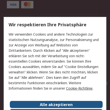
Service
Wir respektieren Ihre Privatsphäre
Value Added Services
Lieferlösungen
Wir verwenden Cookies und andere Technologien zur
Rücksendungen
Kontakt
statistischen Nutzungsanalyse, zur Personalisierung und
Hilfe
Privatkunden
zur Anzeige von Werbung auf Websites von
Drittanbietern. Durch Klicken auf "Alle akzeptieren"
Rechtliches
erklären Sie sich mit der Verarbeitung von nicht-
essentiellen Cookies einverstanden. Sie können Ihre
AGB
Datenschutz
Cookies auswählen, indem Sie auf "Cookie Einstellungen
Cookie-Richtlinie
Zahlungsbedingungen
verwalten" klicken. Wenn Sie dies nicht möchten, klicken
Copyright/Impressum
Entsorgung
Sie auf "Alle ablehnen". Dies kann den Zugriff auf
Elektrogeräte/Batterien
bestimmte Funktionen einschränken. Weitere
Informationen finden Sie in unserer
Cookie-Richtlinie
.
Über RS
Alle akzeptieren
Unternehmen
RS weltweit