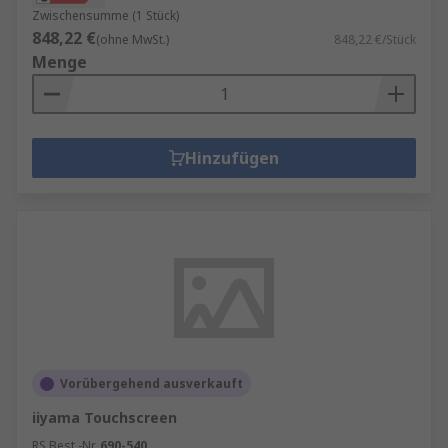
Zwischensumme (1 Stück)
848,22 €
(ohne MwSt.)
848,22 €/Stück
Menge
Hinzufügen
Vorübergehend ausverkauft
iiyama Touchscreen
RS Best.-Nr.
690-540