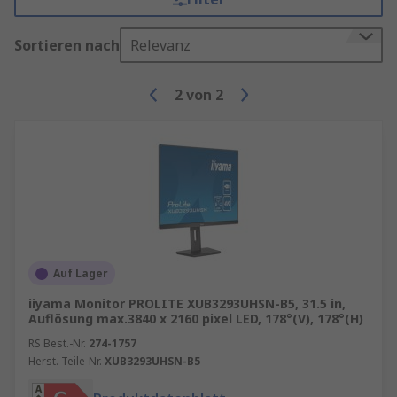
Sortieren nach
Relevanz
2
von
2
Auf Lager
iiyama Monitor PROLITE XUB3293UHSN-B5, 31.5 in,
Auflösung max.3840 x 2160 pixel LED, 178°(V), 178°(H)
RS Best.-Nr.
274-1757
Herst. Teile-Nr.
XUB3293UHSN-B5