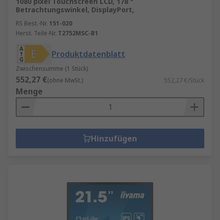
1080 pixel Touchscreen LCD, 178 °
Betrachtungswinkel, DisplayPort,
RS Best.-Nr.
151-020
Herst. Teile-Nr.
T2752MSC-B1
Produktdatenblatt
Zwischensumme (1 Stück)
552,27 €
(ohne MwSt.)
552,27 €/Stück
Menge
Hinzufügen