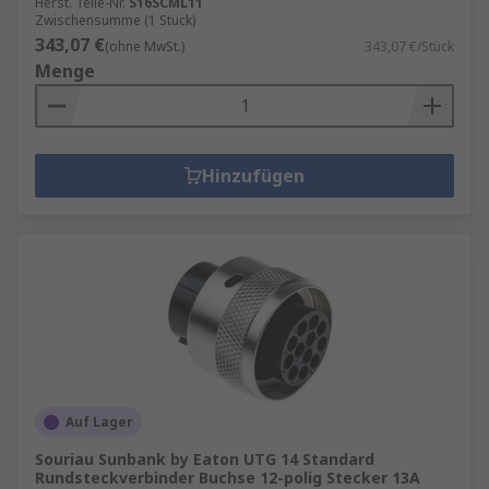
Herst. Teile-Nr.
S16SCML11
Zwischensumme (1 Stück)
343,07 €
(ohne MwSt.)
343,07 €/Stück
Menge
Hinzufügen
Auf Lager
Souriau Sunbank by Eaton UTG 14 Standard
Rundsteckverbinder Buchse 12-polig Stecker 13A