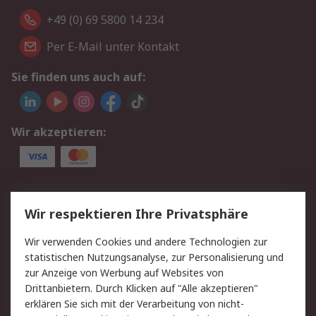
+49 (0) 69 5800 14 234
Per E-Mail unter Kontakt
Sie finden uns auch auf:
Wir akzeptieren:
Service
Wir respektieren Ihre Privatsphäre
Value Added Services
Lieferlösungen
Wir verwenden Cookies und andere Technologien zur
Rücksendungen
Kontakt
statistischen Nutzungsanalyse, zur Personalisierung und
Hilfe
Privatkunden
zur Anzeige von Werbung auf Websites von
Drittanbietern. Durch Klicken auf "Alle akzeptieren"
Rechtliches
erklären Sie sich mit der Verarbeitung von nicht-