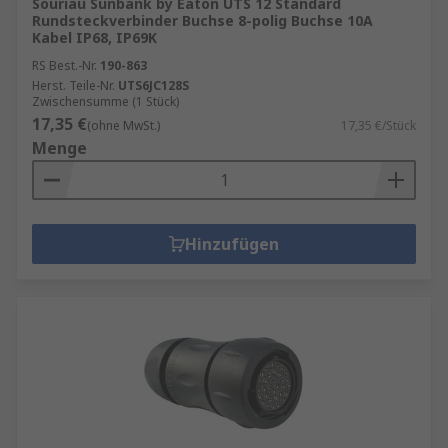
Souriau Sunbank by Eaton UTS 12 Standard
Rundsteckverbinder Buchse 8-polig Buchse 10A
Kabel IP68, IP69K
RS Best.-Nr.
190-863
Herst. Teile-Nr.
UTS6JC128S
Zwischensumme (1 Stück)
17,35 €
(ohne MwSt.)
17,35 €/Stück
Menge
Hinzufügen