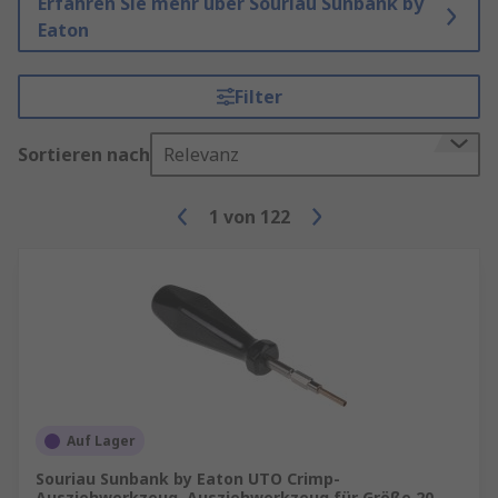
Erfahren Sie mehr über Souriau Sunbank by
Eaton
Filter
Sortieren nach
Relevanz
1
von
122
Auf Lager
Souriau Sunbank by Eaton UTO Crimp-
Ausziehwerkzeug, Ausziehwerkzeug für Größe 20