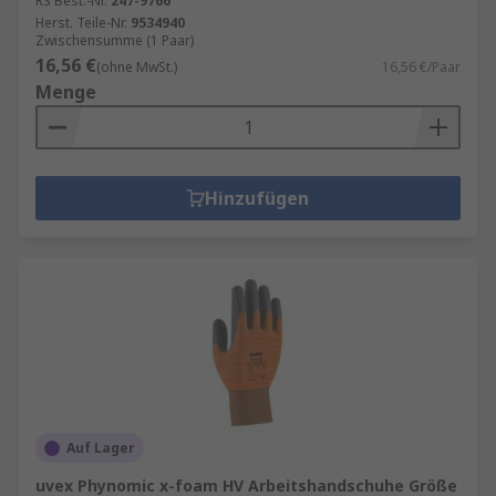
RS Best.-Nr.
247-9766
Herst. Teile-Nr.
9534940
Zwischensumme (1 Paar)
16,56 €
(ohne MwSt.)
16,56 €/Paar
Menge
Hinzufügen
Auf Lager
uvex Phynomic x-foam HV Arbeitshandschuhe Größe