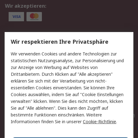
Wir akzeptieren:
Service
Wir respektieren Ihre Privatsphäre
Value Added Services
Lieferlösungen
Wir verwenden Cookies und andere Technologien zur
Rücksendungen
Kontakt
statistischen Nutzungsanalyse, zur Personalisierung und
Hilfe
Privatkunden
zur Anzeige von Werbung auf Websites von
Drittanbietern. Durch Klicken auf "Alle akzeptieren"
Rechtliches
erklären Sie sich mit der Verarbeitung von nicht-
essentiellen Cookies einverstanden. Sie können Ihre
AGB
Datenschutz
Cookies auswählen, indem Sie auf "Cookie Einstellungen
Cookie-Richtlinie
Zahlungsbedingungen
verwalten" klicken. Wenn Sie dies nicht möchten, klicken
Copyright/Impressum
Entsorgung
Sie auf "Alle ablehnen". Dies kann den Zugriff auf
Elektrogeräte/Batterien
bestimmte Funktionen einschränken. Weitere
Informationen finden Sie in unserer
Cookie-Richtlinie
.
Über RS