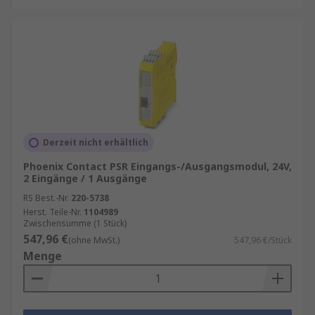
Compliance
: Erfüllen Sie mühelos die geltenden
Sicherheitsvorschriften und -normen, um
sicherzustellen, dass Ihr Betrieb den höchsten
Sicherheitsstandards entspricht.
Effizienzsteigerung
: Die Automatisierung von
Sicherheitsprozessen trägt dazu bei, die
Gesamteffizienz Ihrer Anlagen zu verbessern und
Derzeit nicht erhältlich
menschliche Fehler zu minimieren.
Phoenix Contact PSR Eingangs-/Ausgangsmodul, 24V,
2 Eingänge / 1 Ausgänge
RS Best.-Nr.
220-5738
Herst. Teile-Nr.
1104989
Zwischensumme (1 Stück)
547,96 €
(ohne MwSt.)
547,96 €/Stück
Menge