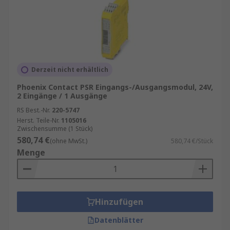
Module sind darauf ausgelegt, auch unter
widrigen Bedingungen zuverlässig zu
funktionieren.
Benutzerfreundlichkeit
: Die
Benutzeroberfläche unserer Sicherheits I/O
Derzeit nicht erhältlich
Module ist intuitiv gestaltet, um eine einfache
Konfiguration und Bedienung zu ermöglichen.
Phoenix Contact PSR Eingangs-/Ausgangsmodul, 24V,
2 Eingänge / 1 Ausgänge
Vorteile von Sicherheits I/O Modulen
RS Best.-Nr.
220-5747
Herst. Teile-Nr.
1105016
Zwischensumme (1 Stück)
Die Integration unserer Sicherheits I/O Module
580,74 €
(ohne MwSt.)
580,74 €/Stück
bietet Ihrem Unternehmen zahlreiche Vorteile.
Menge
Dazu gehören:
Risikominimierung
: Durch die sofortige
Reaktion auf Sicherheitsbedrohungen können
Hinzufügen
potenzielle Risiken minimiert und
Produktionsausfälle vermieden werden.
Datenblätter