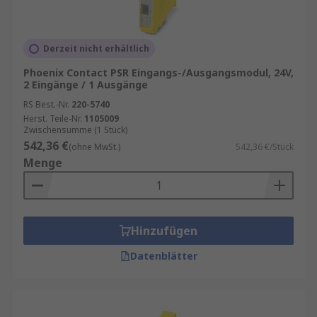
Reaktionen auszulösen. Das bedeutet, dass im
Falle einer Störung oder eines Sicherheitsrisikos
die entsprechenden Maßnahmen automatisch
Derzeit nicht erhältlich
eingeleitet werden.
Phoenix Contact PSR Eingangs-/Ausgangsmodul, 24V,
Eigenschaften der Sicherheits I/O Module
2 Eingänge / 1 Ausgänge
RS Best.-Nr.
220-5740
Echtzeitüberwachung: Unsere Module bieten
Herst. Teile-Nr.
1105009
Zwischensumme (1 Stück)
Echtzeitüberwachungsfunktionen, die es
542,36 €
(ohne MwSt.)
542,36 €/Stück
ermöglichen, auf sicherheitsrelevante Ereignisse
Menge
in Sekundenbruchteilen zu reagieren.
Flexibilität
: Dank ihrer modular aufgebauten
Struktur können unsere Sicherheits I/O Module
Hinzufügen
leicht an spezifische Anforderungen Ihres
Unternehmens angepasst werden.
Datenblätter
Robustheit
: Industrielle Umgebungen sind oft
extremen Bedingungen ausgesetzt. Unsere