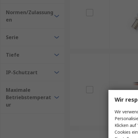
Normen/Zulassung
en
Serie
Tiefe
IP-Schutzart
Maximale
Betriebstemperat
Wir resp
ur
Wir verwend
Personalisi
Klicken auf 
Cookies ein