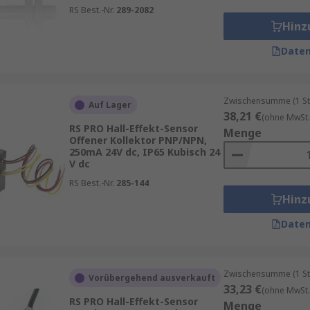
RS Best.-Nr.
289-2082
Hinz
. B. ein/aus), abhängig von der Stärke des Magnetfelds.
Daten
useausführungen wie z. B.
zylinderförmig
,
kreisförmig
,
rec
Zwischensumme (1 St
Auf Lager
38,21 €
(ohne MwSt.
RS PRO Hall-Effekt-Sensor
Menge
Offener Kollektor PNP/NPN,
250mA 24V dc, IP65 Kubisch 24
V dc
RS Best.-Nr.
285-144
Hinz
Daten
Zwischensumme (1 St
Vorübergehend ausverkauft
33,23 €
(ohne MwSt.
RS PRO Hall-Effekt-Sensor
Menge