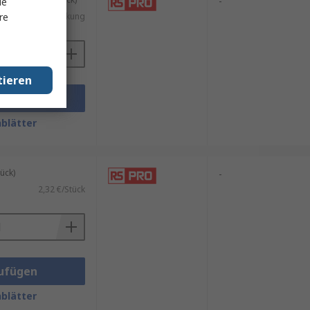
-
le
re
.)
491,65 €/Packung
tieren
ufügen
blätter
ück)
-
2,32 €/Stück
ufügen
blätter