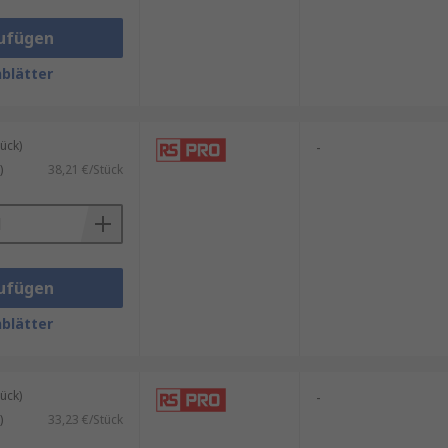
ufügen
blätter
hteckig
, etc.
ück)
-
)
38,21 €/Stück
ufügen
blätter
ück)
-
)
33,23 €/Stück