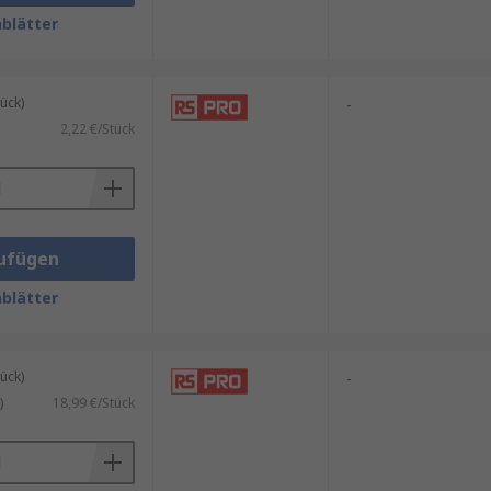
blätter
ch externe Magnetfelder aktiviert
berühren. Kontaktloses Schalten
ück)
-
t in anspruchsvollen Branchen
2,22 €/Stück
em Magnetfeld befindet. Mit
osition von Objekten erfassen.
ufügen
blätter
ück)
-
)
18,99 €/Stück
ht sind.