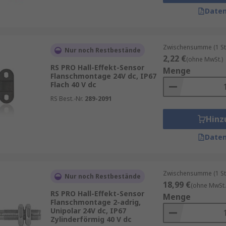
Daten
üblicherweise in Schaltern eingesetzt. Da die Sensoren dur
chalter auszulösen, anstatt auf Kontakte, die sich physisch 
Zwischensumme (1 St
langlebigem Betrieb. Daher werden Hall-Effekt-Schalter of
Nur noch Restbestände
2,22 €
(ohne MwSt.)
RS PRO Hall-Effekt-Sensor
Menge
Flanschmontage 24V dc, IP67
ssen die sich ändernde Spannung, wenn sich das Gerät in ein
Flach 40 V dc
t, dass er sich in einem Magnetfeld befindet, kann er die P
RS Best.-Nr.
289-2091
Hinz
Daten
ngsausgang.
Zwischensumme (1 St
Nur noch Restbestände
ld zu und in einem schwächeren Feld ab.
18,99 €
(ohne MwSt.
RS PRO Hall-Effekt-Sensor
Menge
des Magnetfelds, bis die Grenzen der Stromversorgung erreic
Flanschmontage 2-adrig,
Unipolar 24V dc, IP67
Zylinderförmig 40 V dc