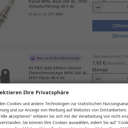
Panel NPN, 6mA 24V dc, IP67
Zylinderförmig 20 V dc
RS Best.-Nr.
271-3087
Hinz
Daten
Zwischensumme (1 St
Nur noch Restbestände
7,02 €
(ohne MwSt.)
RS PRO Hall-Effekt-Sensor
Menge
Flanschmontage NPN 24V dc,
IP67 Flach 40 V dc
RS Best.-Nr.
289-2089
ektieren Ihre Privatsphäre
Hinz
en Cookies und andere Technologien zur statistischen Nutzungsanal
Daten
erung und zur Anzeige von Werbung auf Websites von Drittanbietern.
"Alle akzeptieren" erklären Sie sich mit der Verarbeitung von nicht-ess
verstanden. Sie können Ihre Cookies auswählen, indem Sie auf "Cook
Zwischensumme (1 Pac