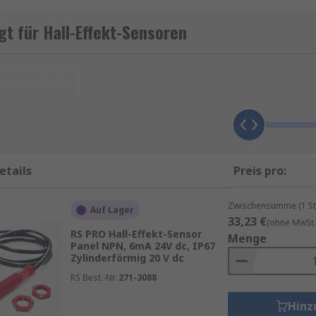
rfüllen. Sie finden Verwendung in Geräten wie Computert
 in vielen Branchen gefragt, da sie eine zuverlässige und k
t für Hall-Effekt-Sensoren
n
.
urücksetzen
produkte von Marken wie
ZF
,
Honeywell
,
Vishay
,
Infineon
so
etails
Preis pro:
e garantierte Lieferung am nächsten Werktag sowie zum Min
roduktseite.
Zwischensumme (1 St
Auf Lager
33,23 €
(ohne MwSt.
RS PRO Hall-Effekt-Sensor
ement mit unseren
RS Inventory Solutions
.
Menge
Panel NPN, 6mA 24V dc, IP67
Zylinderförmig 20 V dc
B.
temperaturempfindliche Aufkleber
,
Schaltleisten
,
Durch
RS Best.-Nr.
271-3088
Hinz