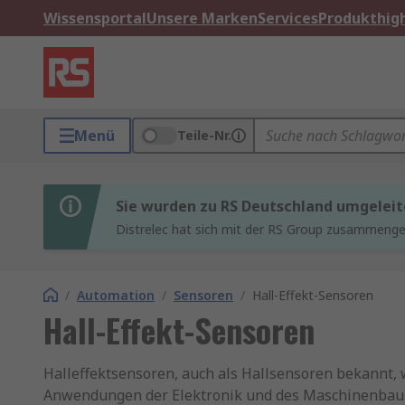
Wissensportal
Unsere Marken
Services
Produkthigh
Menü
Teile-Nr.
Sie wurden zu RS Deutschland umgeleit
Distrelec hat sich mit der RS Group zusammenges
/
Automation
/
Sensoren
/
Hall-Effekt-Sensoren
Hall-Effekt-Sensoren
Halleffektsensoren, auch als Hallsensoren bekannt, 
Anwendungen der Elektronik und des Maschinenbaus 