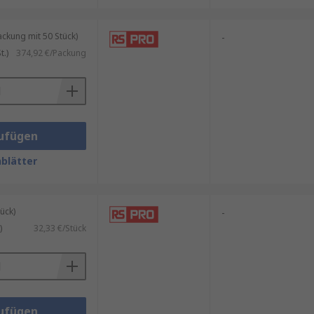
kung mit 50 Stück)
-
.)
374,92 €/Packung
ufügen
blätter
ück)
-
)
32,33 €/Stück
ufügen