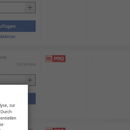
ufügen
blätter
ück)
-
7,02 €/Stück
ufügen
yse, zur
blätter
 Durch
entiellen
ie
kung mit 25 Stück)