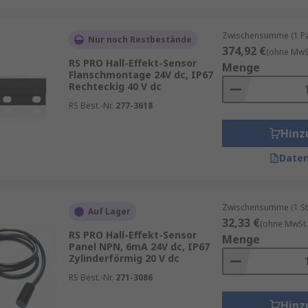
Zwischensumme (1 Pac
Nur noch Restbestände
374,92 €
(ohne MwSt
RS PRO Hall-Effekt-Sensor
Menge
Flanschmontage 24V dc, IP67
Rechteckig 40 V dc
RS Best.-Nr.
277-3618
Hinz
Daten
Zwischensumme (1 St
Auf Lager
32,33 €
(ohne MwSt.
RS PRO Hall-Effekt-Sensor
Menge
Panel NPN, 6mA 24V dc, IP67
Zylinderförmig 20 V dc
RS Best.-Nr.
271-3086
Hinz