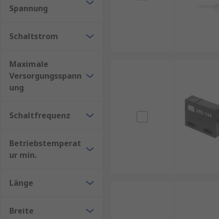
Spannung
Arbeiten mit einem digitalen Ausgangssignal.
Schalten zwischen zwei definierten Zuständen (z
Schaltstrom
In unserem Sortiment finden Sie verschiedene Gehä
Maximale
Versorgungsspann
ung
Schaltfrequenz
Betriebstemperat
ur min.
Länge
Breite