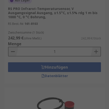
Auf Lager
kann. Der Sensor gleicht Schwankungen der
RS PRO Infrarot-Temperatursensor, V
Umgebungstemperatur aus, um einen genauen
Ausgangssignal Ausgang, ±1.5°C, ±1.5% rdg 1 m bis
Temperaturmesswert zu erhalten.
1000 °C, 0 °C Bohrung,
RS Best.-Nr.
161-8103
Messen verschiedener
Oberflächenmaterialien
Zwischensumme (1 Stück)
242,99 €
(ohne MwSt.)
242,99 €/Stück
Menge
Da unterschiedliche Temperaturbereiche,
Sensortypen und -Ausgänge zur Verfügung
stehen, ist es wichtig, den für Ihre Anwendung
geeigneten Infrarot-Temperatursensor zu
Hinzufügen
wählen. Lackierte Oberflächen, Papier, dicke
Kunststoffe, Nahrungsmittel, Wasser, Asphalt,
Datenblätter
Gummi, Holz und andere Nichtmetalle haben alle
einen hohen Emissionsfaktor. Diese Materialien
können mit Universalsensoren mit einem festen
Emissionsfaktor leicht gemessen werden.
Sensoren mit einstellbarem Emissionsfaktor