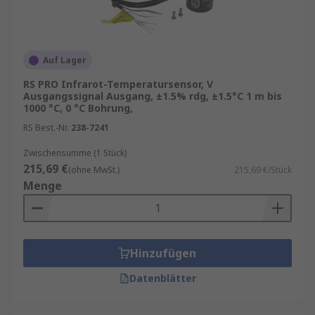
ermöglichen eine Feinabstimmung der
Messgenauigkeit für den Einsatz auf teilweise
reflektierenden Materialien wie Metallen.
Auf Lager
Vorteile von IR-Temperatursensoren
RS PRO Infrarot-Temperatursensor, V
Ausgangssignal Ausgang, ±1.5% rdg, ±1.5°C 1 m bis
IR-Sensoren verschleißen nicht. Kein
1000 °C, 0 °C Bohrung,
Kontakt bedeutet keine Reibung.
RS Best.-Nr.
238-7241
Infrarotsensoren unterliegen keinem
Zwischensumme (1 Stück)
Verschleiß und haben daher eine längere
215,69 €
(ohne MwSt.)
215,69 €/Stück
Lebensdauer.
Menge
IR-Sensoren lesen bewegte Objekte.
Kontaktbasierte Temperatursensoren
funktionieren bei bewegten Objekten nicht
gut. Infrarot-Temperatursensoren sind
Hinzufügen
ideal für die Temperaturmessung von
Datenblätter
Reifen, Bresen und ähnlichen Geräten
geeignet.