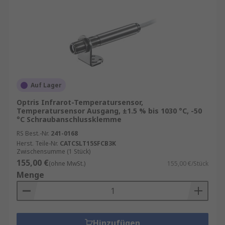
IR-Sensoren können zur
Bewegungserkennung eingesetzt werden,
indem sie Temperaturschwankungen im
Sichtfeld messen.
IR-Sensoren können mehr Details liefern.
Ein IR-Sensor kann bei einer Messung mehr
Details liefern als berührende Geräte,
Auf Lager
indem er einfach auf verschiedene Stellen
Optris Infrarot-Temperatursensor,
des zu lesenden Objekts gerichtet wird.
Temperatursensor Ausgang, ±1.5 % bis 1030 °C, -50
°C Schraubanschlussklemme
Kalibration
RS Best.-Nr.
241-0168
Herst. Teile-Nr.
CATCSLT15SFCB3K
Bei Bedarf bieten wir auch einen
Zwischensumme (1 Stück)
155,00 €
hervorragenden Inhouse-Kalibrierungsservice
(ohne MwSt.)
155,00 €/Stück
Menge
an. Siehe hier für weitere Details zu unserem
Kalibrierungsservice
.
Hinzufügen