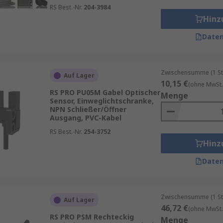
RS Best.-Nr.
204-3984
Hinz
Daten
Zwischensumme (1 St
Auf Lager
10,15 €
(ohne MwSt.
RS PRO PU05M Gabel Optischer
Menge
Sensor, Einweglichtschranke,
NPN Schließer/Öffner
Ausgang, PVC-Kabel
RS Best.-Nr.
254-3752
Hinz
Daten
Zwischensumme (1 St
Auf Lager
46,72 €
(ohne MwSt.
RS PRO PSM Rechteckig
Menge