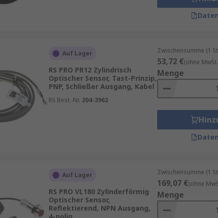
Daten
Zwischensumme (1 St
Auf Lager
53,72 €
(ohne MwSt.
RS PRO PR12 Zylindrisch
Menge
Optischer Sensor, Tast-Prinzip,
PNP, Schließer Ausgang, Kabel
RS Best.-Nr.
204-3962
Hinz
Daten
Zwischensumme (1 St
Auf Lager
169,07 €
(ohne MwSt
RS PRO VL180 Zylinderförmig
Menge
Optischer Sensor,
Reflektierend, NPN Ausgang,
4-polig