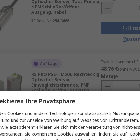
Optischer Sensor, Tast-Prinzip,
NPN Schließer/Öffner
Ausgang, Kabel
RS Best.-Nr.
254-3666
Hinz
Daten
Zwischensumme (1 St
Auf Lager
48,76 €
(ohne MwSt.
RS PRO PSE-TM20D Rechteckig
Menge
Optischer Sensor,
Einweglichtschranke, PNP
Schließer/Öffner Ausgang,
PVC-Kabel
ektieren Ihre Privatsphäre
RS Best.-Nr.
254-3650
Hinz
en Cookies und andere Technologien zur statistischen Nutzungsanal
Daten
erung und zur Anzeige von Werbung auf Websites von Drittanbietern.
"Alle akzeptieren" erklären Sie sich mit der Verarbeitung von nicht-ess
verstanden. Sie können Ihre Cookies auswählen, indem Sie auf "Cook
Zwischensumme (1 St