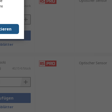
Optischer Sensor
le
re
)
19,74 €/Stück
tieren
ufügen
blätter
ück)
Optischer Sensor
)
40,15 €/Stück
ufügen
blätter