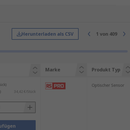
en dienen der Objekterkennung
Herunterladen als CSV
1
von
409
 Sensors
sowie
RS PRO
, unserer
Marke
Produkt Typ
destbestellwert für eine
ück)
Optischer Sensor
)
34,42 €/Stück
hermoelementeleitungen
.
ufügen