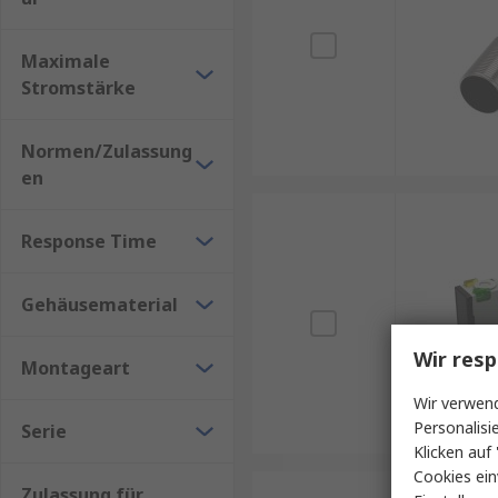
Maximale
Stromstärke
Normen/Zulassung
en
Response Time
Gehäusematerial
Wir resp
Montageart
Wir verwend
Personalisi
Serie
Klicken auf 
Cookies ein
Zulassung für