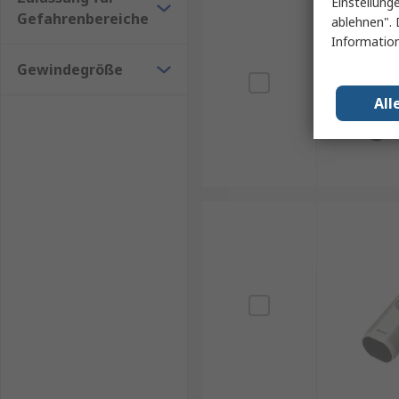
Einstellung
Gefahrenbereiche
ablehnen". 
Information
Gewindegröße
All