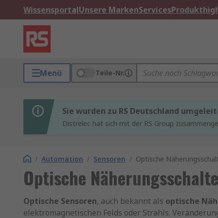
Wissensportal
Unsere Marken
Services
Produkthigh
Menü
Teile-Nr.
Sie wurden zu RS Deutschland umgeleit
Distrelec hat sich mit der RS Group zusammenges
/
Automation
/
Sensoren
/
Optische Näherungsschal
Optische Näherungsschalte
Optische Sensoren
, auch bekannt als
optische Näh
elektromagnetischen Felds oder Strahls. Veränderun