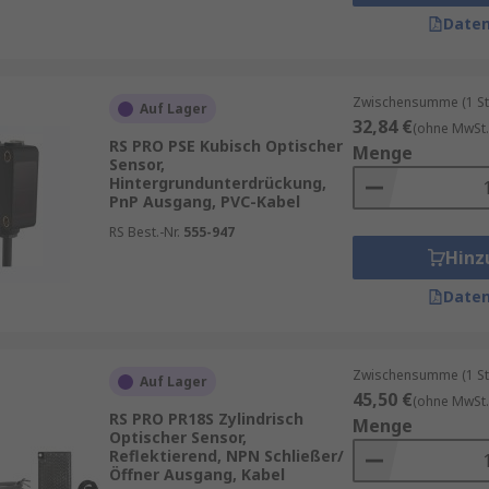
erden zur präzisen Objekterkennung eingesetzt. Sie arbeit
Daten
ndensein eines Objekts oder dessen Abstand zu messen. Es 
Zwischensumme (1 St
 Einheiten für Sender und Empfänger. Der Sender sendet e
Auf Lager
32,84 €
(ohne MwSt.
d ein elektrisches Signal auslöst. Sie bieten eine hohe E
RS PRO PSE Kubisch Optischer
Menge
s Objekts.
Sensor,
Hintergrundunterdrückung,
pfänger in einem Gehäuse, benötigen jedoch einen Reflek
PnP Ausgang, PVC-Kabel
rbricht, wird es erkannt. Für stark reflektierende Materiali
RS Best.-Nr.
555-947
chied zwischen reflektiertem Licht und dem Reflektorsignal
Hinz
en, da sie keinen separaten Reflektor benötigen. Sie erken
Daten
bestimmten Erfassungsbereichs. Eine spezielle Variante is
st und eine präzisere Bereichsüberwachung ermöglicht.
Zwischensumme (1 St
 Anwendungen, die zuverlässige Objekterkennung und Abstan
Auf Lager
45,50 €
(ohne MwSt.
RS PRO PR18S Zylindrisch
Menge
Optischer Sensor,
Reflektierend, NPN Schließer/
Öffner Ausgang, Kabel