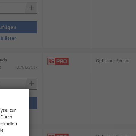
ufügen
blätter
ück)
Optischer Sensor
)
48,76 €/Stück
ufügen
yse, zur
blätter
 Durch
entiellen
ie
ück)