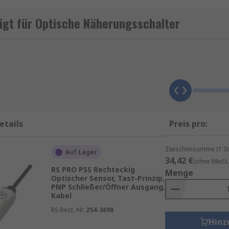
eflexionslichtschranken, Reflexlichtsensoren. Alle Variant
en Anwendungen.
igt für Optische Näherungsschalter
wie z. B.
Infrarot
,
Laserlicht
oder
LED
.
urücksetzen
litätsprodukte von Marken wie
Sick
,
Omron
,
Telemecanique
etails
Preis pro:
e garantierte Lieferung am nächsten Werktag sowie zum Min
roduktseite.
Zwischensumme (1 St
Auf Lager
en mit unseren
RS Procurement Solutions
.
34,42 €
(ohne MwSt.
RS PRO PSS Rechteckig
Menge
Optischer Sensor, Tast-Prinzip,
B.
RFIDs
,
Näherungsschalter
,
Bewegungssensoren
oder
T
PNP Schließer/Öffner Ausgang,
Kabel
ern
RS Best.-Nr.
254-3698
Hinz