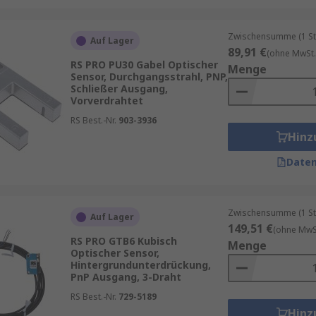
Zwischensumme (1 St
Auf Lager
89,91 €
(ohne MwSt.
RS PRO PU30 Gabel Optischer
Menge
Sensor, Durchgangsstrahl, PNP,
Schließer Ausgang,
Vorverdrahtet
RS Best.-Nr.
903-3936
Hinz
Daten
Zwischensumme (1 St
Auf Lager
149,51 €
(ohne MwSt
RS PRO GTB6 Kubisch
Menge
Optischer Sensor,
Hintergrundunterdrückung,
PnP Ausgang, 3-Draht
RS Best.-Nr.
729-5189
Hinz