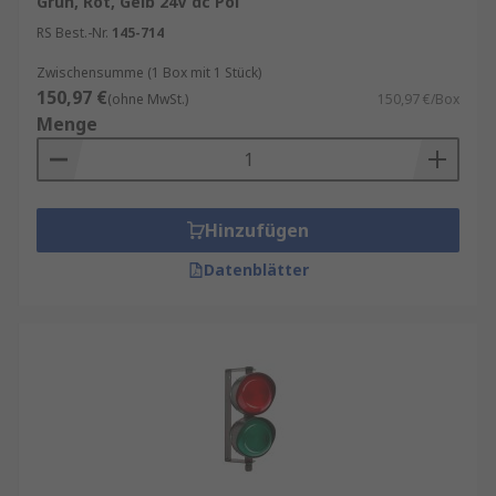
Grün, Rot, Gelb 24V dc Pol
hochwertigen Signalsäulen und Komponenten
RS Best.-Nr.
145-714
von branchenführenden Marken wie
Banner
,
Werma
,
Patlite
,
Schneider Electric
,
AUER Signal
Zwischensumme (1 Box mit 1 Stück)
150,97 €
und natürlich
RS PRO
.
(ohne MwSt.)
150,97 €/Box
Menge
Anwendungen Signaltürme
Signaltürme werden am häufigsten in
Hinzufügen
industriellen Umgebungen eingesetzt. Ihre
Signalleuchte zeigt den Betrieb einer Maschine
Datenblätter
an. Beispielsweise wird beim Start und Stopp der
Maschine angezeigt, wenn ein Fehler vorliegt,
oder sie wird einfach in
Automatisierungssystemen verwendet. Dies kann
durch blinkende LEDs, Blinkleuchten, einen
akustischen Summer oder Alarm passieren.
Unsere beeindruckende Palette an Signaltürmen
umfasst eine Vielzahl von Türmen mit einer oder