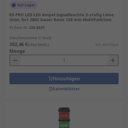
Auf Lager
mehreren Leuchten, verschiedenen
Linsenfarben, verschiedenen Glühlampentypen,
RS PRO LED LED Ampel Signalleuchte 2-stufig Linse
Licht- und Rauscheffekten. Dieses Sortiment an
Grün, Rot 280V Dauer Basis 228 mm Multifunktion
Signaltürmen umfasst auch Türme, die nur eine
RS Best.-Nr.
228-8639
visuelle Anzeige bieten.
Zwischensumme (1 Stück)
302,46 €
Merkmale und Vorteile von LED-
(ohne MwSt.)
302,46 €/Stück
Menge
Lichttürmen
Einfache Installation und Wartung
Hinzufügen
Hervorragende Beständigkeit gegen
Vibrationen und Stöße
Datenblätter
Hergestellt und geprüft nach den höchsten
Standards
Blinkende und kontinuierliche Lichteffekte
Große Auswahl an LED- und Linsenfarben
für jede Anwendung