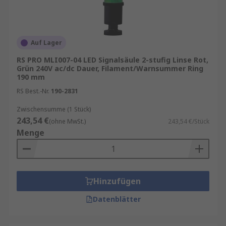
Auswahl von 1, 2, 3, 4 oder 5 Elementen
Geeignet für den Innen- und Außenbereich
mit Schutzarten wie IP20, IP40, IP 54, IP65,
Auf Lager
IP66 und IP67
RS PRO MLI007-04 LED Signalsäule 2-stufig Linse Rot,
Grün 240V ac/dc Dauer, Filament/Warnsummer Ring
190 mm
RS Best.-Nr.
190-2831
Zwischensumme (1 Stück)
243,54 €
(ohne MwSt.)
243,54 €/Stück
Menge
Hinzufügen
Datenblätter