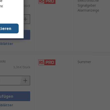
Elektronische
le
Signalgeber
re
9,12 €/Stück
Alarmanzeige
tieren
ufügen
blätter
ück)
Summer
5,36 €/Stück
ufügen
blätter