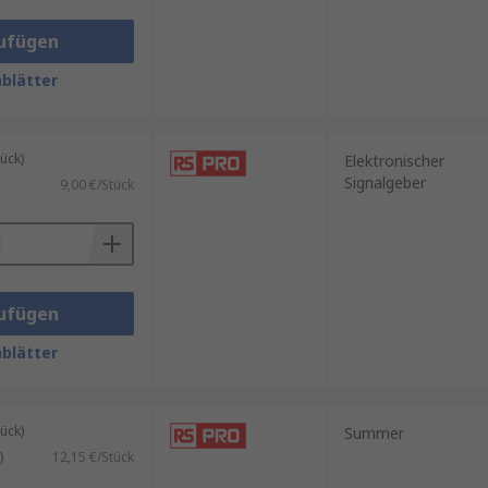
ufügen
hl von Szenarien unverzichtbar.
blätter
ück)
Elektronischer
Signalgeber
9,00 €/Stück
ufügen
blätter
ück)
Summer
)
12,15 €/Stück