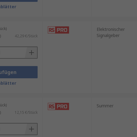
blätter
ück)
änden oder in offenen Bereichen
Elektronischer
Signalgeber
)
42,29 €/Stück
 ist speziell auf die jeweilige
lektronischer Signalgeber sind:
achalarme. Diese können je nach
ufügen
blätter
rungssystemen.
ück)
Summer
ucklufthupen werden oft in
)
12,15 €/Stück
nutzt werden, etwa für