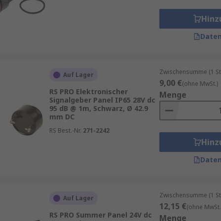
Hinz
 Sirenen und andere akustische Signalgeber in einer Vielza
Daten
Zwischensumme (1 St
Auf Lager
9,00 €
(ohne MwSt.)
RS PRO Elektronischer
Menge
Signalgeber Panel IP65 28V dc
95 dB @ 1m, Schwarz, Ø 42.9
mm DC
RS Best.-Nr.
271-2242
Hinz
Daten
Zwischensumme (1 St
Auf Lager
12,15 €
(ohne MwSt.
RS PRO Summer Panel 24V dc
Menge