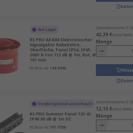
Daten
gebern
Zwischensumme (1 St
 Bestandteile von Alarmkreisläufen und werden häufig an W
Auf Lager
42,29 €
(ohne MwSt.
, um Langlebigkeit zu gewährleisten, und ihre Schallleistung
RS PRO AE40M Elektronischer
Menge
 Feueralarmen. Funktionsweise und Einsatzmöglichkeiten e
Signalgeber Kabelrohre,
Oberfläche, Panel IP54, IP65
260V 8-Ton 112 dB @ 1m, Rot, Ø
geber erzeugen Töne wie Glocken, Summer, Hupen oder Spr
101 mm
passt werden.
RS Best.-Nr.
144-5946
Hinz
Daten
uchmeldeanlagen, industriellen Signalanlagen und Evakuie
täglichen Geräten wie Mikrowellen zum Einsatz.
Zwischensumme (1 St
Vorübergehend ausverkauft
hen in kritischen Situationen auf Gefahren aufmerksam. Dr
12,15 €
(ohne MwSt.
RS PRO Summer Panel 12V dc
tzt.
Menge
IP40 80 dB @ 1m DC
ufgezeichneten Nachrichten oder standardisierten Tönen ge
RS Best.-Nr.
191-9786
sagen.