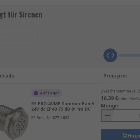
n oder technische Störungen.
t für Sirenen
Sirenen kaufen, die individuell auf die Umgebung und den
tufen, Frequenzmuster und Tonarten, um maximale Aufmerks
er Sicherheit und der effektiven Kommunikation in kritisc
urücksetzen
etails
Preis pro:
lt Qualitätsprodukte von Marken wie
Eaton
,
Klaxon
,
Werma
Zwischensumme (1 St
Auf Lager
e garantierte Lieferung am nächsten Werktag sowie zum Min
16,39 €
(ohne MwSt.
RS PRO AVMB Summer Panel
roduktseite.
Menge
24V dc IP40 75 dB @ 1m DC
RS Best.-Nr.
877-1832
nserem
RS Purchasing Manager
.
B.
Signalsäulenmodule
,
Signalgeberzubehör
,
Leucht- und 
Hinz