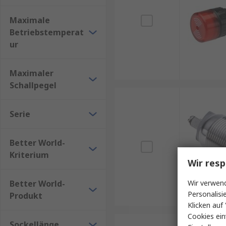
Maximale
Betriebstemperat
ur
Maximaler
Schallpegel
Serie
Better World-
Kriterium
Wir resp
Better World-
Wir verwend
Personalisi
Produkt
Klicken auf 
Cookies ein
Sockellänge