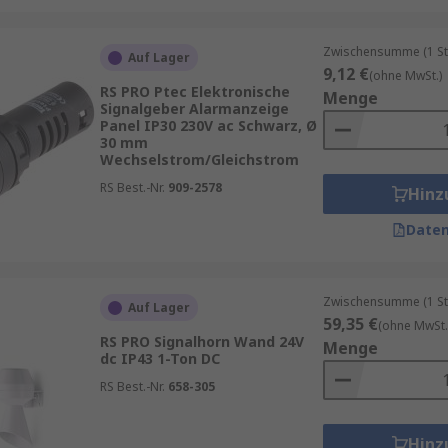
Zwischensumme (1 St
Auf Lager
9,12 €
(ohne MwSt.)
RS PRO Ptec Elektronische
Menge
Signalgeber Alarmanzeige
Panel IP30 230V ac Schwarz, Ø
30 mm
Wechselstrom/Gleichstrom
RS Best.-Nr.
909-2578
Hinz
Daten
Zwischensumme (1 St
Auf Lager
59,35 €
(ohne MwSt.
RS PRO Signalhorn Wand 24V
Menge
dc IP43 1-Ton DC
RS Best.-Nr.
658-305
Hinz