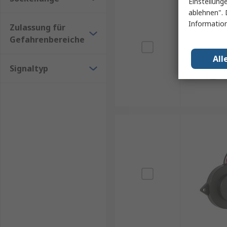
Einstellung
ablehnen". 
Information
Zulassung für
Gefahrenbereiche
All
Signaltyp