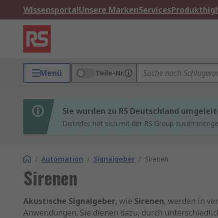
Wissensportal
Unsere Marken
Services
Produkthigh
Menü
Teile-Nr.
Sie wurden zu RS Deutschland umgeleit
Distrelec hat sich mit der RS Group zusammenges
/
Automation
/
Signalgeber
/
Sirenen
Sirenen
Akustische Signalgeber
, wie
Sirenen
, werden in ve
Anwendungen. Sie dienen dazu, durch unterschiedli