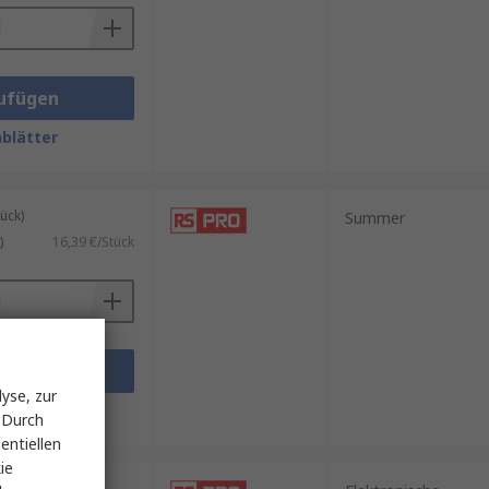
ufügen
blätter
ück)
Summer
)
16,39 €/Stück
ufügen
yse, zur
blätter
 Durch
entiellen
ie
ück)