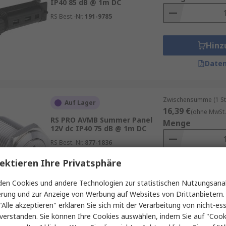
IP40 85 dB @ 1m DC
RS Best.-Nr.
191-9785
Hinz
Daten
Zwischensumme (1 St
Auf Lager
16,39 €
(ohne MwSt.
RS PRO AVMB Summer Panel
Menge
12V dc IP40 75 dB @ 1m DC
RS Best.-Nr.
877-1836
ektieren Ihre Privatsphäre
Hinz
en Cookies und andere Technologien zur statistischen Nutzungsanal
Daten
erung und zur Anzeige von Werbung auf Websites von Drittanbietern.
"Alle akzeptieren" erklären Sie sich mit der Verarbeitung von nicht-ess
verstanden. Sie können Ihre Cookies auswählen, indem Sie auf "Cook
Zwischensumme (1 St