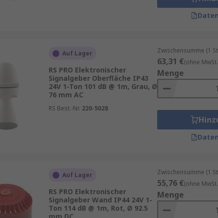
Daten
Zwischensumme (1 St
Auf Lager
63,31 €
(ohne MwSt.
RS PRO Elektronischer
Menge
Signalgeber Oberfläche IP43
24V 1-Ton 101 dB @ 1m, Grau, Ø
76 mm AC
RS Best.-Nr.
220-5028
Hinz
Daten
Zwischensumme (1 St
Auf Lager
55,76 €
(ohne MwSt.
RS PRO Elektronischer
Menge
Signalgeber Wand IP44 24V 1-
Ton 114 dB @ 1m, Rot, Ø 92.5
mm DC