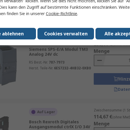
en verwalten" klicken. Wenn Sie dies nicht möchten, klicken Sie auf "Al
Herst. Teile-Nr.
6ES7131-6BH01-0BA0
Hinz
Dies kann den Zugriff auf bestimmte Funktionen einschränken. Weite
en finden Sie in unserer
Cookie-Richtlinie
.
Daten
e ablehnen
Cookies verwalten
Alle akzep
Zwischensumme (1 St
Auf Lager
296,11 €
(ohne MwSt
Siemens SPS-E/A Modul TM3
Menge
Analog 24V dc
RS Best.-Nr.
787-7973
Herst. Teile-Nr.
6ES7232-4HB32-0XB0
Hinz
Daten
Zwischensumme (1 St
Auf Lager
114,67 €
(ohne MwSt
Bosch Rexroth Digitales
Menge
Ausgangsmodul ctrlX I/O 34V