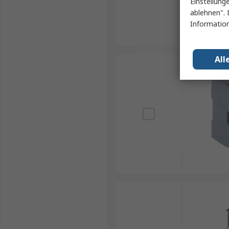
Einstellung
ablehnen". 
Information
All