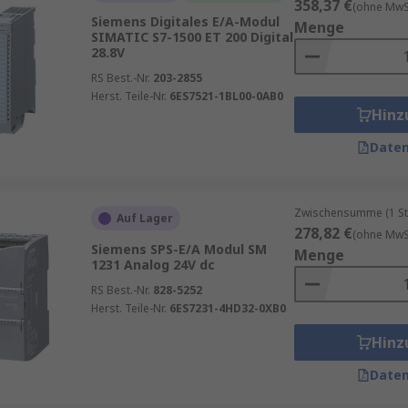
358,37 €
(ohne MwSt
Siemens Digitales E/A-Modul
Menge
SIMATIC S7-1500 ET 200 Digital
28.8V
RS Best.-Nr.
203-2855
Herst. Teile-Nr.
6ES7521-1BL00-0AB0
Hinz
Daten
Zwischensumme (1 St
Auf Lager
278,82 €
(ohne MwSt
Siemens SPS-E/A Modul SM
Menge
1231 Analog 24V dc
RS Best.-Nr.
828-5252
Herst. Teile-Nr.
6ES7231-4HD32-0XB0
Hinz
Daten