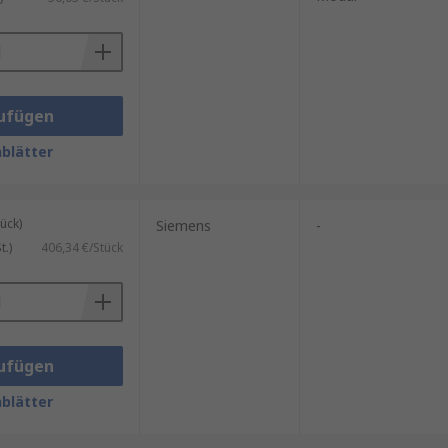
robuste digitale oder analoge
er SPS, die unterstützten
ufügen
blätter
ück)
Siemens
-
.)
406,34 €/Stück
ufügen
blätter