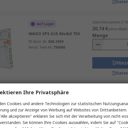
Daten
Zwischensumme (1 St
Auf Lager
20,74 €
(ohne MwSt.
WAGO SPS-E/A Modul 750
Menge
RS Best.-Nr.
508-3959
Herst. Teile-Nr.
750600
Hinz
Daten
ektieren Ihre Privatsphäre
Zwischensumme (1 St
Auf Lager
95,14 €
(ohne MwSt.
en Cookies und andere Technologien zur statistischen Nutzungsanal
Siemens Digitales E/A-Modul
Menge
erung und zur Anzeige von Werbung auf Websites von Drittanbietern.
SIMATIC ET 200SP Digital 24V
dc
"Alle akzeptieren" erklären Sie sich mit der Verarbeitung von nicht-ess
verstanden. Sie können Ihre Cookies auswählen, indem Sie auf "Cook
RS Best.-Nr.
203-4210