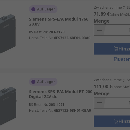
Zwischensumme (1 St
Auf Lager
71,89 €
(ohne MwSt.
Siemens SPS-E/A Modul 1766
Menge
28.8V
RS Best.-Nr.
203-4179
Herst. Teile-Nr.
6ES7132-6BF01-0BA0
Hinz
Daten
Zwischensumme (1 St
Auf Lager
111,00 €
(ohne MwSt
Siemens SPS-E/A Modul ET 200
Menge
Digital 24V dc
RS Best.-Nr.
203-4071
Herst. Teile-Nr.
6ES7132-6BH01-0BA0
Hinz