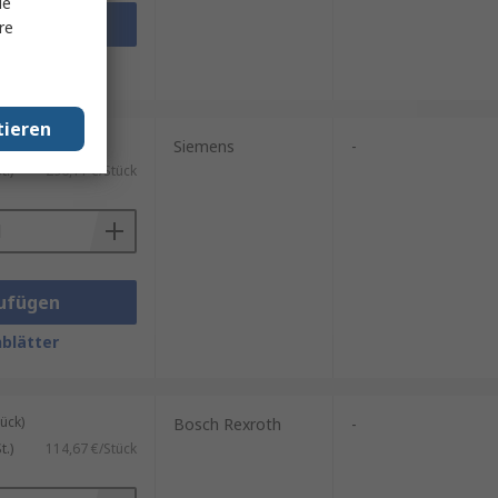
le
ufügen
re
blätter
tieren
ück)
Siemens
-
.)
296,11 €/Stück
ufügen
blätter
ück)
Bosch Rexroth
-
.)
114,67 €/Stück