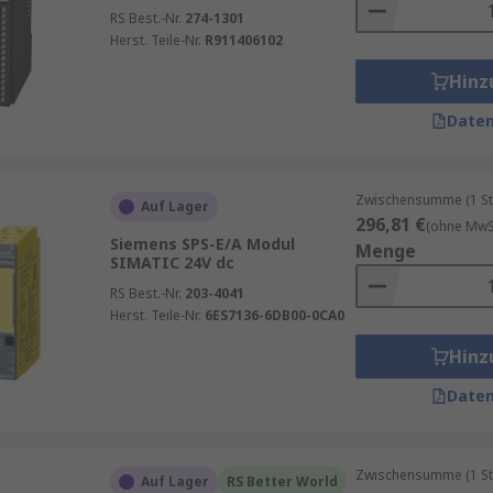
RS Best.-Nr.
274-1301
Herst. Teile-Nr.
R911406102
Hinz
Daten
Zwischensumme (1 St
Auf Lager
296,81 €
(ohne MwSt
Siemens SPS-E/A Modul
Menge
SIMATIC 24V dc
RS Best.-Nr.
203-4041
Herst. Teile-Nr.
6ES7136-6DB00-0CA0
Hinz
Daten
Zwischensumme (1 St
Auf Lager
RS Better World