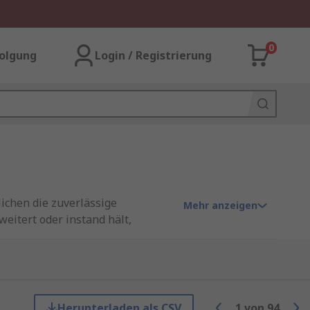
0
olgung
Login / Registrierung
ichen die zuverlässige
Mehr anzeigen
itert oder instand hält,
nnen Kommunikationsprobleme,
für industrielle
Herunterladen als CSV
1
von
94