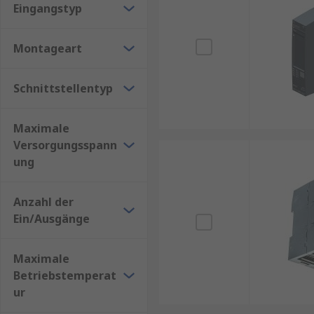
Welche SPS-E/A-Module eignen sich für industrie
Eingangstyp
E/A-Module, die für den industriellen Dauerbetrieb
Montageart
Wie stellt man die Kompatibilität eines SPS-E/A-
Protokolle sowie die Anforderungen des Herstellers 
Schnittstellentyp
Maximale
Versorgungsspann
ung
Anzahl der
Ein/Ausgänge
Maximale
Betriebstemperat
ur