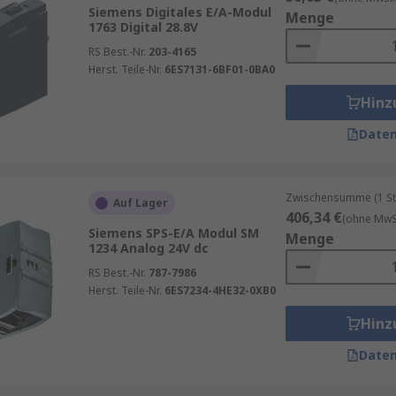
lle Automatisierungsanlagen?
Man verwendet in der Regel 
Siemens Digitales E/A-Modul
Menge
1763 Digital 28.8V
 und die jeweiligen Umgebungsbedingungen ausgelegt sind.
RS Best.-Nr.
203-4165
Moduls sicher?
Man sollte die technischen Spezifikationen d
Herst. Teile-Nr.
6ES7131-6BF01-0BA0
vergleichen.
Hinz
Daten
Zwischensumme (1 St
Auf Lager
406,34 €
(ohne MwSt
Siemens SPS-E/A Modul SM
Menge
1234 Analog 24V dc
RS Best.-Nr.
787-7986
Herst. Teile-Nr.
6ES7234-4HE32-0XB0
Hinz
Daten