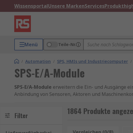
Wissensportal
Unsere Marken
Services
Produkthigh
Menü
Teile-Nr.
/
Automation
/
SPS, HMIs und Industriecomputer
/
SPS-E/A-Module
SPS-E/A-Module
erweitern die Ein- und Ausgänge ei
Anbindung von Sensoren, Aktoren und Maschinenkomp
benötigt passende E/A-Module, um Signale sicher z
eingeschränkte Anlagenfunktionen oder ungeplante Sti
1864 Produkte angeze
Filter
Automatisierungsanwendungen in Produktion, Masc
SPS-Erweiterungsmodule
Vergleichen (0/8)
Z