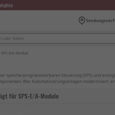
lights
Sendungsverf
SPS-E/A-Module
ner speicherprogrammierbaren Steuerung (SPS) und ermögl
onenten. Wer Automatisierungsanlagen modernisiert, erwe
u erfassen und zu verarbeiten. Ohne geeignete Module kö
llstände die Folge sein. Bei RS finden Sie SPS-E/A-Module 
igt für SPS-E/A-Module
hinenbau und Prozesssteuerung.
urücksetzen