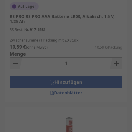
Fernbedienungen
Auf Lager
Digitalkameras
RS PRO RS PRO AAA Batterie LR03, Alkalisch, 1.5 V,
1.25 Ah
Taschenlampen
RS Best.-Nr.
917-6581
Batteriebetriebene Leuchten
Zwischensumme (1 Packung mit 20 Stück)
Drahtlose Türklingeln
10,59 €
(ohne MwSt.)
10,59 €/Packung
Uhren
Menge
Typen von Microbatterien
AAA-Batterien gibt es in vier Haupttypen:
Hinzufügen
Standard-, Alkali-, Lithium- und
Datenblätter
wiederaufladbare Batterien. In den meisten
Anwendungen haben Standardbatterien die
kürzeste Lebensdauer, dann folgen
Alkalibatterien, dann Lithiumbatterien und
schließlich
wiederaufladbare Batterien
. Eine
wiederaufladbare Batterie jedoch immer wieder