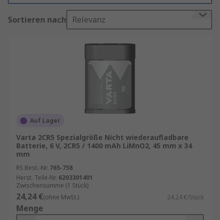
benötigen.
Sortieren nach
Relevanz
Spezialbatterien sind nicht wiederaufladbare
Batterien, Batterien mit einer Reihe von Poltypen
wie Blei, PCB-Pin, polarisierten Anhängern,
Standard und Anhängern. Unser Angebot an
Batterien ist in verschiedenen Größen erhältlich
und umfasst führende Marken wie Duracell,
Energizer, Panasonic, SAFT, Tadiran, Varta und RS
PRO.
Auf Lager
Wofür werden Spezialbatterien
Varta 2CR5 Spezialgröße Nicht wiederaufladbare
Batterie, 6 V, 2CR5 / 1400 mAh LiMnO2, 45 mm x 34
verwendet?
mm
RS Best.-Nr.
765-758
Spezialbatterien werden in elektronischen
Herst. Teile-Nr.
6203301401
Zwischensumme (1 Stück)
Geräten verwendet, die eine kleine, kompakte
24,24 €
(ohne MwSt.)
24,24 €/Stück
Stromquelle benötigen. Zum Beispiel werden 1/2
Menge
AA-Batterien in kleineren und spezialisierten