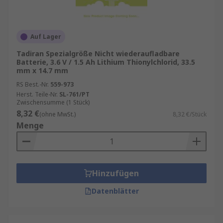
Auf Lager
Tadiran Spezialgröße Nicht wiederaufladbare
Batterie, 3.6 V / 1.5 Ah Lithium Thionylchlorid, 33.5
mm x 14.7 mm
RS Best.-Nr.
559-973
Herst. Teile-Nr.
SL-761/PT
Zwischensumme (1 Stück)
8,32 €
(ohne MwSt.)
8,32 €/Stück
Menge
Hinzufügen
Datenblätter