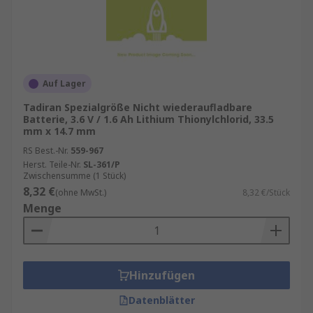
Auf Lager
Tadiran Spezialgröße Nicht wiederaufladbare
Batterie, 3.6 V / 1.6 Ah Lithium Thionylchlorid, 33.5
mm x 14.7 mm
RS Best.-Nr.
559-967
Herst. Teile-Nr.
SL-361/P
Zwischensumme (1 Stück)
8,32 €
(ohne MwSt.)
8,32 €/Stück
Menge
Hinzufügen
Datenblätter