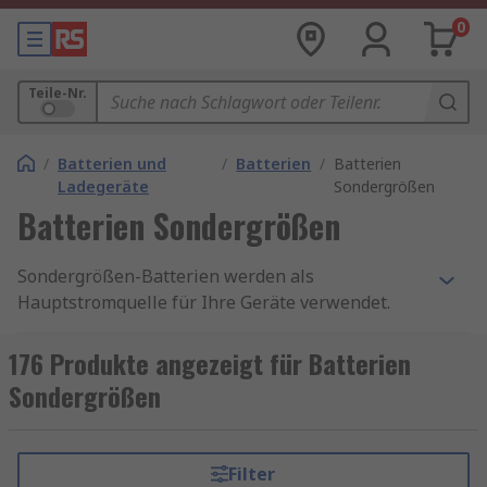
0
Teile-Nr.
/
Batterien und
/
Batterien
/
Batterien
Ladegeräte
Sondergrößen
Batterien Sondergrößen
Sondergrößen-Batterien werden als
Hauptstromquelle für Ihre Geräte verwendet.
Spezialbatterien sind dafür ausgelegt, chemische
Energie in elektrische Energie umzuwandeln.
176 Produkte angezeigt für Batterien
Diese Batterien haben nicht genormte
Sondergrößen
Abmessungen und sind speziell auf Geräte und
Ausrüstungen zugeschnitten, die eine andere
Stromquelle als die Standardbatterien vom Typ
Filter
9V-Batterien
,
AA-Batterien
oder
AAA-Batterien