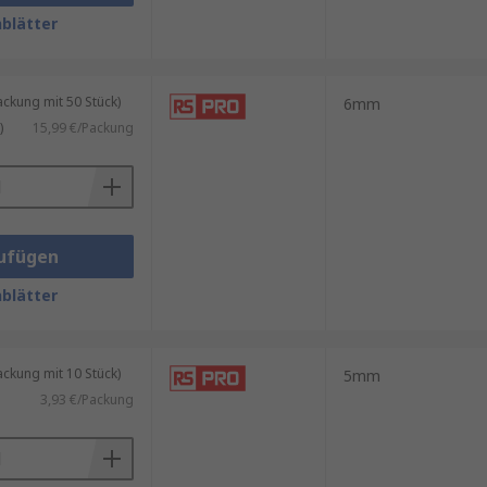
l von Anwendungen eingesetzt
blätter
teilen.
kung mit 50 Stück)
6mm
paratur von Maschinen und
)
15,99 €/Packung
Anwendung. Häufig verwendete
ufügen
blätter
 Haltbarkeit bieten.
uchten oder chemisch aggressiven
kung mit 10 Stück)
5mm
3,93 €/Packung
nwendungen.
en, um die gewünschten