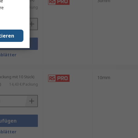
30mm
le
re
8,43 €/Packung
tieren
ufügen
blätter
kung mit 10 Stück)
10mm
)
14,43 €/Packung
ufügen
blätter