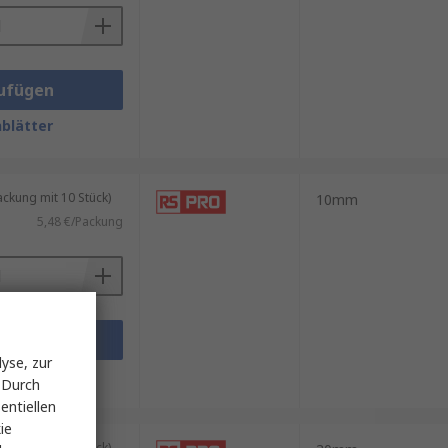
ufügen
blätter
kung mit 10 Stück)
10mm
5,48 €/Packung
ufügen
yse, zur
blätter
 Durch
entiellen
ie
kung mit 10 Stück)