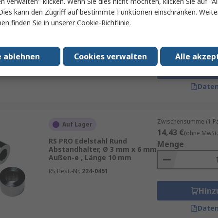
en verwalten" klicken. Wenn Sie dies nicht möchten, klicken Sie auf "Al
Auf Lager
8,43 €
Dies kann den Zugriff auf bestimmte Funktionen einschränken. Weite
(ohne MwSt.)
RS PRO Messing Rund
Menge
en finden Sie in unserer
Cookie-Richtlinie
.
Abstandhalter, Ø 3 mm x 6 mm
Außen-ø , Länge 30 mm
RS Best.-Nr.
224-0392
e ablehnen
Cookies verwalten
Alle akzep
Hinz
Daten
Zwischensumme (1 Pac
Auf Lager
14,43 €
(ohne MwSt.
RS PRO Edelstahl Rund
Menge
Abstandhalter, Ø 3 mm x 6 mm
Außen-ø , Länge 10 mm
RS Best.-Nr.
224-0451
Hinz
Daten