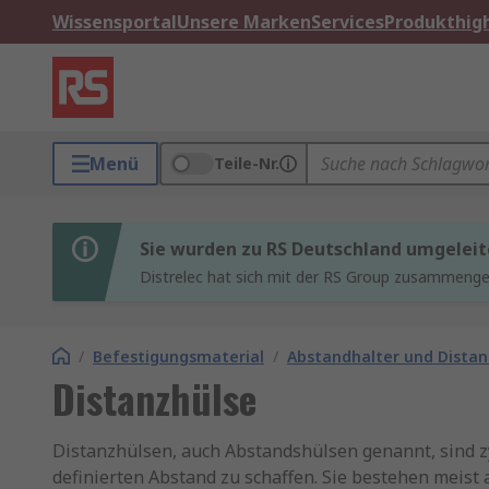
Wissensportal
Unsere Marken
Services
Produkthigh
Menü
Teile-Nr.
Sie wurden zu RS Deutschland umgeleit
Distrelec hat sich mit der RS Group zusammenges
/
Befestigungsmaterial
/
Abstandhalter und Dista
Distanzhülse
Distanzhülsen, auch Abstandshülsen genannt, sind z
definierten Abstand zu schaffen. Sie bestehen meist