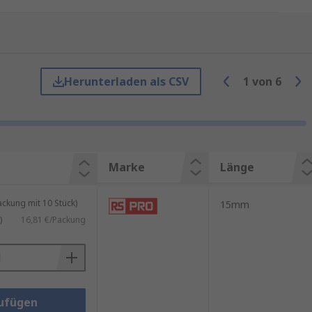
abile Verbindung zwischen den
Herunterladen als CSV
1
von
6
dhaltung von beweglichen Teilen.
teme präzise zu positionieren.
Marke
Länge
 sicher zu fixieren.
und Sicherheit zu erhöhen.
kung mit 10 Stück)
15mm
)
16,81 €/Packung
en:
lität und Lebensdauer der
ufügen