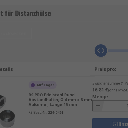
rin, eine gleichmäßige Verteilung von Kräften und eine st
t für Distanzhülse
urücksetzen
, darunter:
gen Distanzhülsen für die korrekte Ausrichtung und Abstan
et, um Komponenten wie Motoren, Getriebe und Fahrwerksys
schen Geräten zum Einsatz, um Platinen und andere Bauteile
etails
Preis pro:
kturen und Fassaden helfen Distanzhülsen, die Stabilität 
Zwischensumme (1 Pac
Auf Lager
16,81 €
(ohne MwSt.
RS PRO Edelstahl Rund
Menge
Abstandhalter, Ø 4 mm x 8 mm
Außen-ø , Länge 15 mm
 sie zu einer bevorzugten Wahl in vielen Anwendungen mach
RS Best.-Nr.
224-0461
dhaltung und Ausrichtung von Bauteilen, was die Funktiona
Hinz