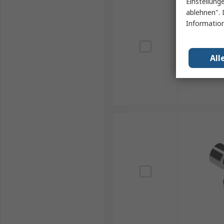
Einstellung
ablehnen". 
Information
All