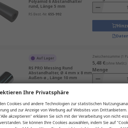
Polyamid 6 Abstandhalter
rund, Länge 5 mm
RS Best.-Nr.
655-992
Hinz
Daten
Zwischensumme (1 Pac
Auf Lager
5,48 €
(ohne MwSt.)
RS PRO Messing Rund
Menge
Abstandhalter, Ø 4 mm x 8 mm
Außen-ø , Länge 10 mm
RS Best.-Nr.
224-0405
ektieren Ihre Privatsphäre
Hinz
en Cookies und andere Technologien zur statistischen Nutzungsanal
Daten
erung und zur Anzeige von Werbung auf Websites von Drittanbietern.
"Alle akzeptieren" erklären Sie sich mit der Verarbeitung von nicht-ess
verstanden. Sie können Ihre Cookies auswählen, indem Sie auf "Cook
Zwischensumme (1 Pac