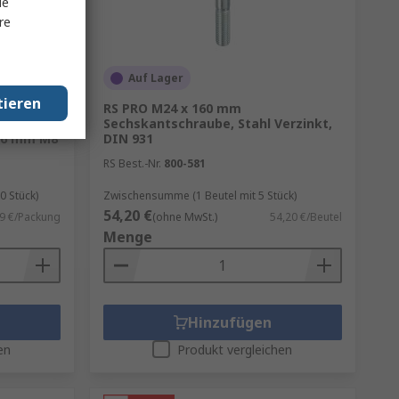
le
re
Auf Lager
tieren
nd
RS PRO M24 x 160 mm
Sechskantschraube, Stahl Verzinkt,
 16 mm M8
DIN 931
RS Best.-Nr.
800-581
 Stück)
Zwischensumme (1 Beutel mit 5 Stück)
54,20 €
9 €/Packung
(ohne MwSt.)
54,20 €/Beutel
Menge
Hinzufügen
en
Produkt vergleichen