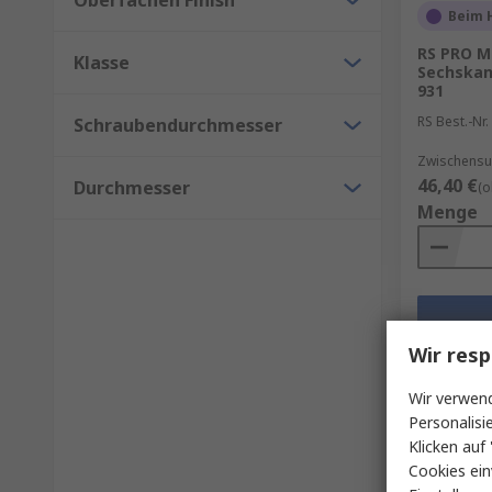
Oberfächen Finish
Beim H
RS PRO M
Klasse
Sechskant
931
RS Best.-Nr.
Schraubendurchmesser
Zwischensum
46,40 €
Durchmesser
(o
Menge
Wir resp
Wir verwend
Personalisi
Klicken auf 
Cookies ein