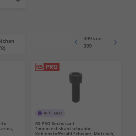
ant-Antrieb sorgt für hohe
terialien und Festigkeitsklassen
309
von
eichen
Zurücksetzen
ere und dauerhafte Verbindung
309
/8)
e für Qualität und
tnis
Auf Lager
nte
RS PRO Sechskant
zzink,
Innensechskantschraube,
Kohlenstoffstahl Schwarz, Metrisch,