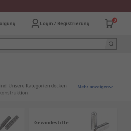
0
olgung
Login / Registrierung
sind. Unsere Kategorien decken
Mehr anzeigen
konstruktion.
ie in unterschiedlichen Längen,
hl, Kunststoff oder legierten
Gewindestifte