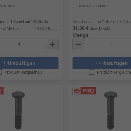
520-015
RS Best.-Nr.
286-6962
en mit unseren
RS Procurement Solutions
.
me (1 Beutel mit 100 Stück)
Zwischensumme (1 Box mit 100 Stü
31,00 €
hne MwSt.)
14,80 €/Beutel
(ohne MwSt.)
Menge
Hinzufügen
Hinzufügen
Produkt vergleichen
Produkt vergleich