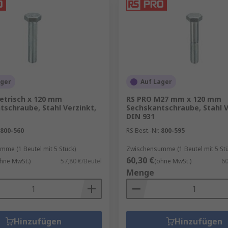
ager
Auf Lager
etrisch x 120 mm
RS PRO M27 mm x 120 mm
tschraube, Stahl Verzinkt,
Sechskantschraube, Stahl V
DIN 931
800-560
RS Best.-Nr.
800-595
me (1 Beutel mit 5 Stück)
Zwischensumme (1 Beutel mit 5 Stü
60,30 €
hne MwSt.)
57,80 €/Beutel
(ohne MwSt.)
60
Menge
Hinzufügen
Hinzufügen