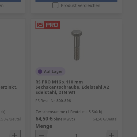
en
Produkt vergleichen
Auf Lager
RS PRO M16 x 110 mm
erzinkt,
Sechskantschraube, Edelstahl A2
Edelstahl, DIN 931
RS Best.-Nr.
800-896
ck)
Zwischensumme (1 Beutel mit 5 Stück)
64,50 €
,50 €/Beutel
(ohne MwSt.)
64,50 €/Beutel
Menge