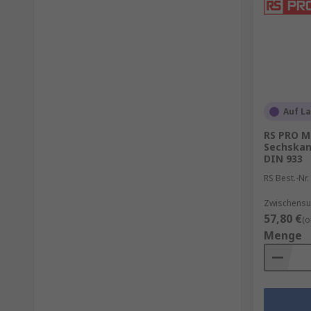
Auf L
RS PRO M
Sechskan
DIN 933
RS Best.-Nr.
Zwischensum
57,80 €
(o
Menge