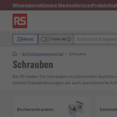
Wissensportal
Unsere Marken
Services
Produkthigh
Menü
Teile-Nr.
/
Befestigungsmaterial
/
Schrauben
Schrauben
Bei RS finden Sie Schrauben in zahlreichen Ausführu
sowohl Standardlösungen als auch spezialisierte A
Unsere Schrauben sind in verschiedenen Größen erhä
passend für jede Anwendung. Sie bestehen aus hochwe
Metallen, je nach Einsatzgebiet und Belastung.
Becherschrauben
Gewind