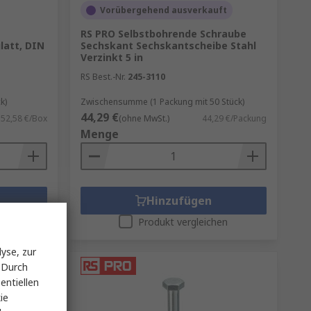
Vorübergehend ausverkauft
RS PRO Selbstbohrende Schraube
latt, DIN
Sechskant Sechskantscheibe Stahl
Verzinkt 5 in
RS Best.-Nr.
245-3110
k)
Zwischensumme (1 Packung mit 50 Stück)
44,29 €
52,58 €/Box
(ohne MwSt.)
44,29 €/Packung
Menge
Hinzufügen
en
Produkt vergleichen
yse, zur
 Durch
entiellen
ie