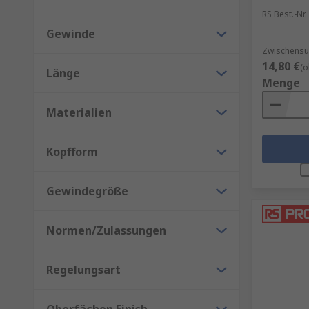
RS Best.-Nr.
RS ist Ihr Ansprechpartner für Beschaffungslösung
Gewinde
Zwischensum
14,80 €
(o
Länge
Menge
Materialien
Kopfform
Gewindegröße
Normen/Zulassungen
Regelungsart