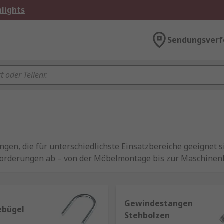
lights
Sendungsverf
ngen, die für unterschiedlichste Einsatzbereiche geeignet 
nforderungen ab – von der Möbelmontage bis zur Maschinen
ltlich – wie
M3
,
M5
,
M6
,
M8
,
M10
und darüber hinaus – sow
rtigen Materialien wie Edelstahl, Messing, verzinktem Sta
Gewindestangen
ebügel
Stehbolzen