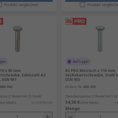
Produkt vergleichen
Produkt vergleich
ager
Auf Lager
10 x 85 mm
RS PRO Metrisch x 110 mm
tschraube, Edelstahl A2
Sechskantschraube, Stahl V
, DIN 931
DIN 933
800-943
RS Best.-Nr.
800-559
me (1 Beutel mit 25 Stück)
Zwischensumme (1 Beutel mit 5 Stü
54,50 €
hne MwSt.)
55,90 €/Beutel
(ohne MwSt.)
54
Menge