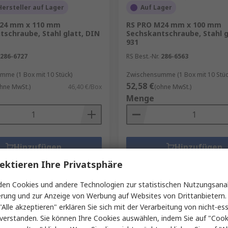
ersteller auf Lager
Auf Lager
24 mm x 110 mm
RS PRO M24 mm x 100 mm
schraube, Stahl glatt, DIN
Sechskantschraube, Stahl g
931
286-6727
RS Best.-Nr.
286-6563
me (1 Box mit 10 Stück)
Zwischensumme (1 Box mit 10 Stüc
52,58 €
hne MwSt.)
46,40 €/Box
(ohne MwSt.)
Menge
Hinzufügen
Hinzufügen
Produkt vergleichen
Produkt vergleich
ektieren Ihre Privatsphäre
en Cookies und andere Technologien zur statistischen Nutzungsanal
erung und zur Anzeige von Werbung auf Websites von Drittanbietern.
"Alle akzeptieren" erklären Sie sich mit der Verarbeitung von nicht-ess
verstanden. Sie können Ihre Cookies auswählen, indem Sie auf "Cook