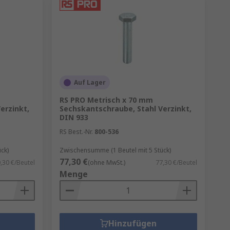
Auf Lager
RS PRO Metrisch x 70 mm
erzinkt,
Sechskantschraube, Stahl Verzinkt,
DIN 933
RS Best.-Nr.
800-536
ck)
Zwischensumme (1 Beutel mit 5 Stück)
77,30 €
,30 €/Beutel
(ohne MwSt.)
77,30 €/Beutel
Menge
Hinzufügen