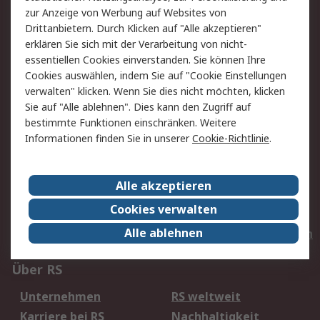
zur Anzeige von Werbung auf Websites von
Drittanbietern. Durch Klicken auf "Alle akzeptieren"
erklären Sie sich mit der Verarbeitung von nicht-
Service
essentiellen Cookies einverstanden. Sie können Ihre
Value Added Services
Lieferlösungen
Cookies auswählen, indem Sie auf "Cookie Einstellungen
verwalten" klicken. Wenn Sie dies nicht möchten, klicken
Rücksendungen
Kontakt
Sie auf "Alle ablehnen". Dies kann den Zugriff auf
Hilfe
Privatkunden
bestimmte Funktionen einschränken. Weitere
Informationen finden Sie in unserer
Cookie-Richtlinie
.
Rechtliches
AGB
Datenschutz
Alle akzeptieren
Cookie-Richtlinie
Zahlungsbedingungen
Cookies verwalten
Copyright/Impressum
Entsorgung
Alle ablehnen
Elektrogeräte/Batterien
Über RS
Unternehmen
RS weltweit
Karriere bei RS
Nachhaltigkeit