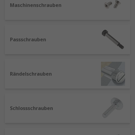
grobem Gewinde für optimalen Halt in
Maschinenschrauben
weichen Materialien wie Holz oder
Spanplatten.
Selbstschneidende Schrauben
- für
schnelle Montagen in Metall oder
Kunststoff – ohne Vorbohren. Besonders
Passschrauben
beliebt im Metallbau und bei Reparaturen.
Stockschrauben
- auch als
Holzbauschrauben bekannt. Ideal für
tragende Konstruktionen im
Rändelschrauben
Holzrahmenbau, bei Solaranlagen oder im
Möbelbau.
Gewindestifte
- auch Madenschrauben
genannt. Sie ermöglichen verdeckte
Schlossschrauben
Verbindungen in Maschinen, Getrieben
oder Präzisionsmechanik.
I
nnensechskantschrauben
- besonders
geeignet für Anwendungen mit begrenztem