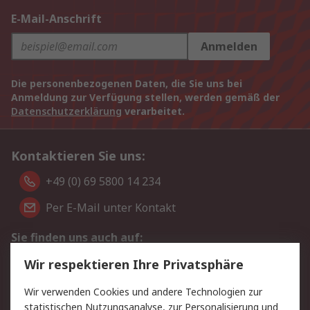
E-Mail-Anschrift
Anmelden
Die personenbezogenen Daten, die Sie uns bei
Anmeldung zur Verfügung stellen, werden gemäß der
Datenschutzerklärung
verarbeitet.
Kontaktieren Sie uns:
+49 (0) 69 5800 14 234
Per E-Mail unter Kontakt
Sie finden uns auch auf:
Wir respektieren Ihre Privatsphäre
Wir akzeptieren:
Wir verwenden Cookies und andere Technologien zur
statistischen Nutzungsanalyse, zur Personalisierung und