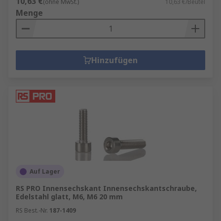
10,63 €
(ohne MwSt.)
10,63 €/Beutel
Menge
Hinzufügen
Auf Lager
RS PRO Innensechskant Innensechskantschraube,
Edelstahl glatt, M6, M6 20 mm
RS Best.-Nr.
187-1409