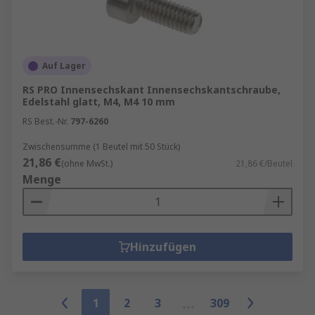
Auf Lager
RS PRO Innensechskant Innensechskantschraube,
Edelstahl glatt, M4, M4 10 mm
RS Best.-Nr.
797-6260
Zwischensumme (1 Beutel mit 50 Stück)
21,86 €
(ohne MwSt.)
21,86 €/Beutel
Menge
Hinzufügen
1
2
3
309