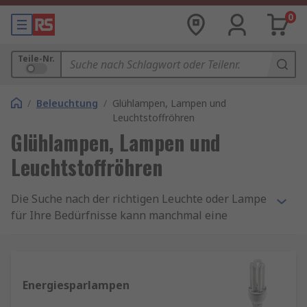
0
Teile-Nr.
/
Beleuchtung
/
Glühlampen, Lampen und
Leuchtstoffröhren
Glühlampen, Lampen und
Leuchtstoffröhren
Die Suche nach der richtigen Leuchte oder Lampe
für Ihre Bedürfnisse kann manchmal eine
schwierige Aufgabe sein. Wir haben eine Reihe
von Lampen und Röhren für eine Vielzahl von
Anwendungen, Befestigungen und Technologien.
Energiesparlampen
Arten von Glühlampen