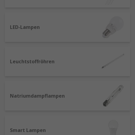
Sonnenstudios und elektrischen
Insektenvernichtern sowie zur
Wasseraufbereitung).
LED-Lampen
UV-C-Leuchten
werden an einigen
Arbeitsplätzen zur Desinfektion, wie z. B. für
biologische Werkzeuge, und werden auch in der
Abwasserreinigung eingesetzt.
Leuchtstoffröhren
LEDs und LED-Leuchtröhren
– LEDs bieten
sofortige, effiziente Beleuchtung. LEDs und LED-
Röhren eignen sich gut für Räume, die eine
langfristige oder dauerhafte Beleuchtung
erfordern, wie z. B. Foyers, Parkhäuser und
Natriumdampflampen
Produktionsräume, und sind eine effiziente
Ergänzung für Bewegungssensoren.
Metall-Halid-Lampen
– Bieten eine ähnliche
Smart Lampen
Leuchtkraft wie Leuchtstofflampen und