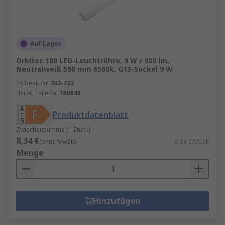
Auf Lager
Orbitec 180 LED-Leuchtröhre, 9 W / 900 lm,
Neutralweiß 590 mm 6500k, G13-Sockel 9 W
RS Best.-Nr.
302-733
Herst. Teile-Nr.
180848
Produktdatenblatt
Zwischensumme (1 Stück)
8,34 €
(ohne MwSt.)
8,34 €/Stück
Menge
Hinzufügen