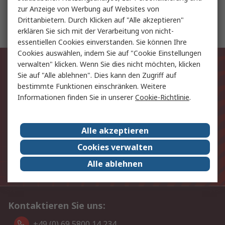
zur Anzeige von Werbung auf Websites von
Natriumdampflampen
Drittanbietern. Durch Klicken auf "Alle akzeptieren"
erklären Sie sich mit der Verarbeitung von nicht-
essentiellen Cookies einverstanden. Sie können Ihre
Cookies auswählen, indem Sie auf "Cookie Einstellungen
Exklusiv für Sie unsere neuesten
verwalten" klicken. Wenn Sie dies nicht möchten, klicken
Sie auf "Alle ablehnen". Dies kann den Zugriff auf
Produkte und Angebote
bestimmte Funktionen einschränken. Weitere
Informationen finden Sie in unserer
Cookie-Richtlinie
.
E-Mail-Anschrift
Anmelden
Alle akzeptieren
Cookies verwalten
Die personenbezogenen Daten, die Sie uns bei
Anmeldung zur Verfügung stellen, werden gemäß der
Alle ablehnen
Datenschutzerklärung
verarbeitet.
Kontaktieren Sie uns:
+49 (0) 69 5800 14 234