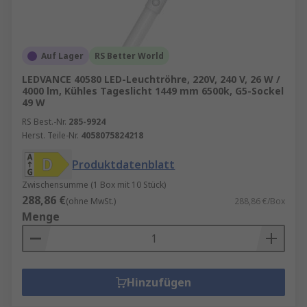
Auf Lager
RS Better World
LEDVANCE 40580 LED-Leuchtröhre, 220V, 240 V, 26 W /
4000 lm, Kühles Tageslicht 1449 mm 6500k, G5-Sockel
49 W
RS Best.-Nr.
285-9924
Herst. Teile-Nr.
4058075824218
Produktdatenblatt
Zwischensumme (1 Box mit 10 Stück)
288,86 €
(ohne MwSt.)
288,86 €/Box
Menge
Hinzufügen