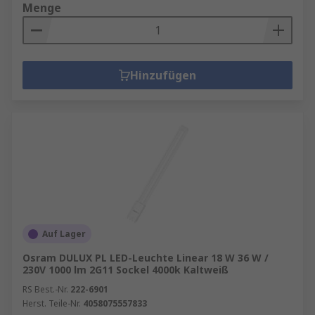
Menge
Hinzufügen
Auf Lager
Osram DULUX PL LED-Leuchte Linear 18 W 36 W /
230V 1000 lm 2G11 Sockel 4000k Kaltweiß
RS Best.-Nr.
222-6901
Herst. Teile-Nr.
4058075557833