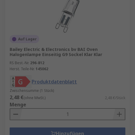
WLAN oder Smartphone steuern können,
wodurch die Effizienz durch eine bessere
Kontrolle über die Energiekosten erhöht wird.
Auf Lager
Bailey Electric & Electronics bv BAI Oven
Halogenlampe Einseitig G9 Sockel Klar Klar
RS Best.-Nr.
296-812
Herst. Teile-Nr.
145062
Produktdatenblatt
Zwischensumme (1 Stück)
2,48 €
(ohne MwSt.)
2,48 €/Stück
Menge
Hinzufügen