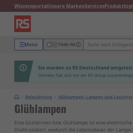
Wissensportal
Unsere Marken
Services
Produkthigh
Menü
Teile-Nr.
Sie wurden zu RS Deutschland umgeleit
Distrelec hat sich mit der RS Group zusammenges
/
Beleuchtung
/
Glühlampen, Lampen und Leuchtst
Glühlampen
Eine Glühbirnen bzw. Glühlampe ist eine elektrisch
Draht oxidiert, wodurch die Lebensdauer der Lampe v