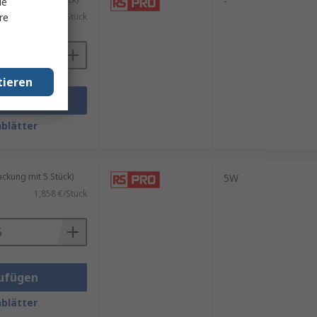
-
le
re
0,978 €/Stück
tieren
ufügen
blätter
kung mit 5 Stück)
5W
1,858 €/Stück
ufügen
blätter