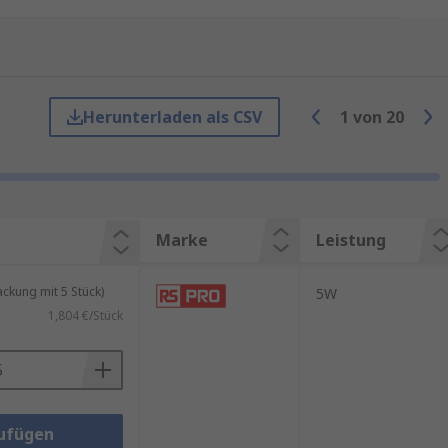
merzielle Anwendungen. Unser
ectric, Bailey Electric &
Herunterladen als CSV
1
von
20
eßlich zur Beleuchtung von
en erhältlich, und sind ideal für
Marke
Leistung
kung mit 5 Stück)
5W
1,804 €/Stück
ufügen