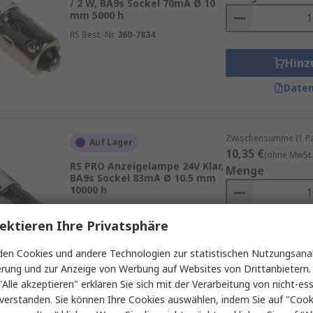
/ 2 W, BA9s Sockel 70mA Ø 10
mm 5000 h
RS Best.-Nr.
360-7834
Hinz
Daten
Zwischensumme (1 Pac
Auf Lager
10,35 €
(ohne MwSt.
RS PRO Anzeigelampe 24V Klar,
Menge
BA9s Sockel 83mA Ø 10.5 mm
10000 h
RS Best.-Nr.
105-102
ektieren Ihre Privatsphäre
Hinz
en Cookies und andere Technologien zur statistischen Nutzungsanal
Daten
erung und zur Anzeige von Werbung auf Websites von Drittanbietern.
"Alle akzeptieren" erklären Sie sich mit der Verarbeitung von nicht-ess
verstanden. Sie können Ihre Cookies auswählen, indem Sie auf "Cook
Zwischensumme (1 Pac