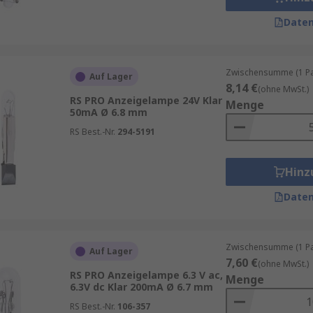
Daten
Zwischensumme (1 Pac
Auf Lager
8,14 €
(ohne MwSt.)
RS PRO Anzeigelampe 24V Klar
Menge
50mA Ø 6.8 mm
RS Best.-Nr.
294-5191
Hinz
Daten
Zwischensumme (1 Pac
Auf Lager
7,60 €
(ohne MwSt.)
RS PRO Anzeigelampe 6.3 V ac,
Menge
6.3V dc Klar 200mA Ø 6.7 mm
RS Best.-Nr.
106-357