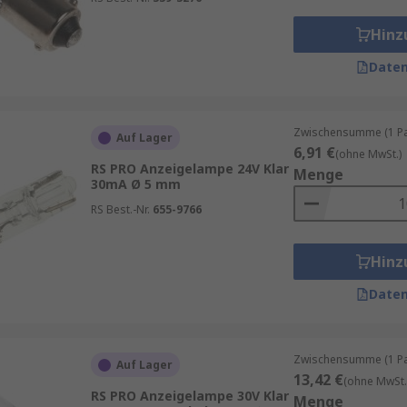
Hinz
 erhältlich, zum Beispiel E14 (SES), E27 (ES), Bajonett u
ts- und Elektroöfen geeignet.
Daten
Zwischensumme (1 Pac
Auf Lager
6,91 €
(ohne MwSt.)
RS PRO Anzeigelampe 24V Klar
Menge
30mA Ø 5 mm
RS Best.-Nr.
655-9766
Hinz
Daten
Zwischensumme (1 Pac
Auf Lager
13,42 €
(ohne MwSt.
RS PRO Anzeigelampe 30V Klar
Menge