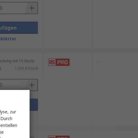
ufügen
blätter
kung mit 10 Stück)
-
)
1,035 €/Stück
ufügen
yse, zur
blätter
 Durch
entiellen
ie
kung mit 10 Stück)