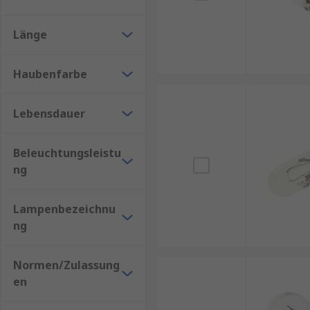
Diese Glühlampen sind in verschiedenen Ausführungen
Länge
Dadurch sind sie ideal für eine Vielzahl von Haushal
Haubenfarbe
Wollen Sie mehr über
LED-Glühbirnen
wissen?
Lebensdauer
Beleuchtungsleistu
ng
Lampenbezeichnu
ng
Normen/Zulassung
en