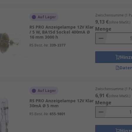
Zwischensumme (1 Pac
Auf Lager
9,13 €
(ohne MwSt.)
RS PRO Anzeigelampe 12V Klar
Menge
/ 5 W, BA15d Sockel 400mA Ø
16 mm 3000 h
RS Best.-Nr.
339-3377
Hinz
Daten
Zwischensumme (1 Pac
Auf Lager
6,91 €
(ohne MwSt.)
RS PRO Anzeigelampe 12V Klar
Menge
30mA Ø 5 mm
RS Best.-Nr.
655-9801
Hinz