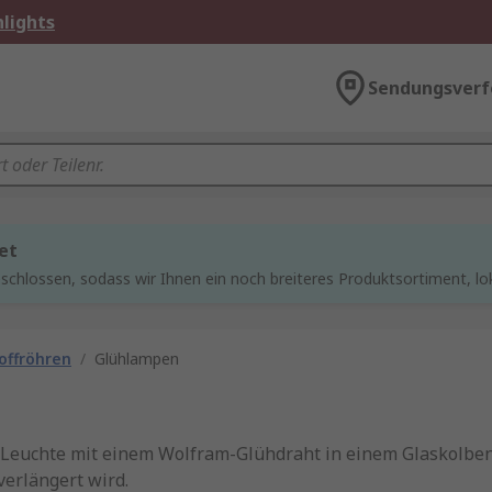
lights
Sendungsverf
et
chlossen, sodass wir Ihnen ein noch breiteres Produktsortiment, lo
offröhren
/
Glühlampen
e Leuchte mit einem Wolfram-Glühdraht in einem Glaskolben
erlängert wird.