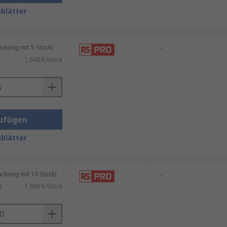
blätter
– die kugelförmigen Lampen
n robusten, stoßsicheren und
kung mit 5 Stück)
-
1,648 €/Stück
en Oberflächen, mit farbigem
ibt es dimmbare Ausführungen
ufügen
blätter
e wird durch eine E-Zahl
kung mit 10 Stück)
-
)
1,908 €/Stück
thilfe speziell hitzebeständiger
etrieben werden.