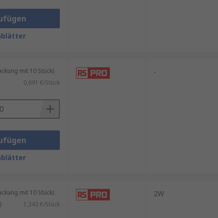
ufügen
nd sogar als Push-Up-Kapsellampe.
blätter
kung mit 10 Stück)
-
0,691 €/Stück
ufügen
blätter
kung mit 10 Stück)
2W
)
1,342 €/Stück