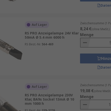
Daten
ersonen typischerweise bezüglich der Beleuchtung denken 
ngsgeräten und -einstellungen eingesetzt. Sie sind auch i
Zwischensumme (1 Pac
Auf Lager
ltlich.
8,24 €
(ohne MwSt.)
RS PRO Anzeigelampe 24V Klar
Menge
50mA Ø 5.4 mm 6000 h
RS Best.-Nr.
564-469
einschließlich Kerzen- und Kugelformen sowie verschieden
len, wie z. B. warmweiß, weiß und Tageslicht. Außerdem g
Hinz
Helligkeitsklassen.
Daten
ng, die für verschiedene Leuchten passen. Ein Edisongewind
de angezeigt, der mit B beginnt.
Zwischensumme (1 Pac
Auf Lager
19,08 €
(ohne MwSt.
RS PRO Anzeigelampe 230V
Menge
Klar, BA9s Sockel 13mA Ø 10
mm 1000 h
urspektrum widerstehen, und sind daher in erster Linie mi
en Temperaturen von bis zu 300 °C sehr zufriedenstellend b
RS Best.-Nr.
339-3276