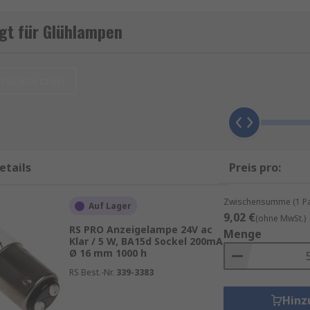
insbesondere Glühbirnen für alltägliche Haushalt- und kom
gt für Glühlampen
re Eigenmarke
RS PRO
, EAO, Orbitec, Osram, VCC, Schneider El
urücksetzen
iner Vielzahl von Anwendungen eingesetzt werden, einschli
ampen sind in verschiedenen Größen, Formen und Linsenfarb
t, da sie wasserdicht sind.
etails
Preis pro:
pen
Zwischensumme (1 Pac
Auf Lager
9,02 €
(ohne MwSt.)
RS PRO Anzeigelampe 24V ac
Menge
Klar / 5 W, BA15d Sockel 200mA
Ø 16 mm 1000 h
inschrauben und die Lampe ist betriebsbereit
RS Best.-Nr.
339-3383
 bis zu 100.000 Stunden halten)
Hinz