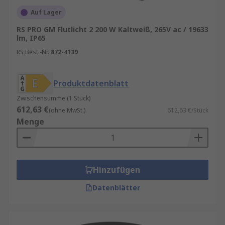
Wetterfest & robust:
Viele Modelle sind
Auf Lager
nach IP65 oder höher zertifiziert.
RS PRO GM Flutlicht 2 200 W Kaltweiß, 265V ac / 19633
lm, IP65
Umweltfreundlich:
Kein Quecksilber,
geringere CO₂-Emissionen.
RS Best.-Nr.
872-4139
Gerade im Dauerbetrieb oder bei großflächiger
Produktdatenblatt
Beleuchtung zahlen sich diese Vorteile schnell
aus.
Zwischensumme (1 Stück)
612,63 €
(ohne MwSt.)
612,63 €/Stück
Flutlichtstrahler kaufen
Menge
Beim Kauf eines Flutlichtstrahlers sollten
mehrere Faktoren berücksichtigt werden:
Hinzufügen
Lichtleistung (Lumen):
Entscheidend für
Datenblätter
die Helligkeit – je größer die Fläche, desto
höher der Lumenwert.
Farbtemperatur:
Neutralweiß (4000 K)