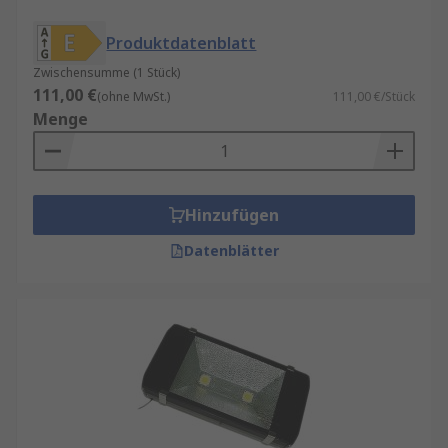
Durch unterschiedliche Leistungsstufen,
Produktdatenblatt
Abstrahlwinkel und Montagearten lässt sich für
nahezu jeden Einsatzzweck der passende
Zwischensumme (1 Stück)
Flutlichtstrahler finden.
111,00 €
(ohne MwSt.)
111,00 €/Stück
Menge
Vorteile moderner LED-Flutlichtstrahler
Der Umstieg auf LED-Flutlichtstrahler bietet
zahlreiche Vorteile:
Hinzufügen
Datenblätter
Hohe Energieeffizienz:
LEDs verbrauchen
deutlich weniger Strom als Halogen- oder
Metalldampflampen.
Lange Lebensdauer:
Mit bis zu 50.000
Betriebsstunden reduzieren LED-Strahler
Wartungs- und Austauschkosten.
Sofort volle Helligkeit:
Kein Aufwärmen,
sofort 100 % Lichtleistung.