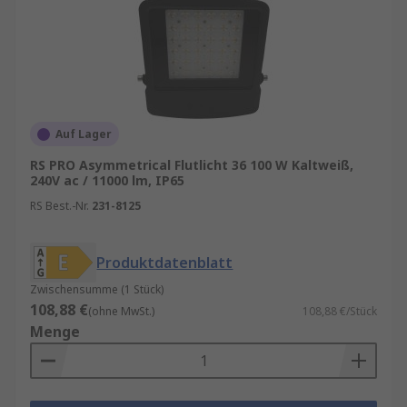
oder Kaltweiß (6000–6500 K) für
Arbeitsbereiche, Warmweiß für private
Anwendungen.
Abstrahlwinkel:
Breit für Flächen, enger
für gezielte Ausleuchtung.
Auf Lager
Schutzart:
Für den Außenbereich
mindestens IP65.
RS PRO Asymmetrical Flutlicht 36 100 W Kaltweiß,
240V ac / 11000 lm, IP65
Montage:
Wand-, Decken-, Mast- oder
RS Best.-Nr.
231-8125
Bodenmontage.
Zertifizierungen:
CE, RoHS und ggf.
zusätzliche Industrie-Standards.
Produktdatenblatt
Zwischensumme (1 Stück)
Eine sorgfältige Auswahl stellt sicher, dass der
108,88 €
(ohne MwSt.)
108,88 €/Stück
Flutlichtstrahler optimal zur jeweiligen
Menge
Anwendung passt.