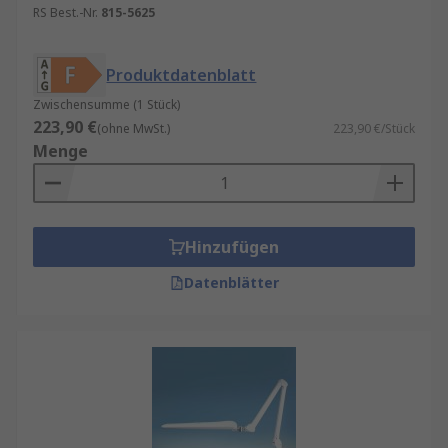
verwendet werden kann. Akku-Tischleuchten
RS Best.-Nr.
815-5625
sind eine großartige Option für diejenigen, die
sich keine Gedanken darüber machen möchten,
Produktdatenblatt
wo sich eine Steckdose befindet. Sie können auch
Zwischensumme (1 Stück)
draußen verwendet werden.
223,90 €
(ohne MwSt.)
223,90 €/Stück
Menge
Zusammenfassend kann gesagt werden, dass
eine LED-Schreibtischlampe eine ausgezeichnete
Wahl ist. Sie ist energieeffizient, langlebig und
umweltfreundlich. Die Flexibilität, das Design
Hinzufügen
und die Lichtqualität sind weitere wichtige
Faktoren, die bei der Auswahl einer
Datenblätter
Schreibtischlampe berücksichtigt werden sollten.
Wenn Sie diese Faktoren im Auge behalten,
finden Sie garantiert die perfekte
Schreibtischlampe für Ihre Bedürfnisse.
Schreibtischlampen kaufen