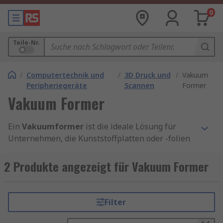
0
Teile-Nr.
/
Computertechnik und
/
3D Druck und
/
Vakuum
Peripheriegeräte
Scannen
Former
Vakuum Former
Ein
Vakuumformer
ist die ideale Lösung für
Unternehmen, die Kunststoffplatten oder -folien
effizient und präzise verformen möchten. Mit
modernster Technologie ermöglicht ein
2 Produkte angezeigt für Vakuum Former
Vakuumformer die Herstellung von hochwertigen
Bauteilen für Verpackungen, technische
Komponenten oder Designprodukte. Wenn Sie
Filter
einen Vakuumformer kaufen, investieren Sie in
eine Maschine, die Ihre Produktionsprozesse