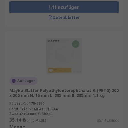
Hinzufügen
Vorteile eines Vakuumformers
Datenblätter
Hohe Effizienz:
Schnelle Produktionszyklen
für kleine und große Serien.
Flexibilität:
Geeignet für verschiedene
Materialien wie ABS, PET, PVC oder
Polystyrol.
Kosteneinsparung:
Reduzierte
Materialverschwendung durch exakte
Formgebung.
Auf Lager
Qualität:
Glatte Oberflächen und
Mayku Blätter Polyethylenterephthalat-G (PETG) 200
detailgenaue Ergebnisse.
x 200 mm H. 16 mm L. 235 mm B. 235mm 1.1 kg
RS Best.-Nr.
178-5380
Ein Vakuumformer ist nicht nur für industrielle
Herst. Teile-Nr.
MFA180100AA
Anwendungen interessant, sondern auch für
Zwischensumme (1 Stück)
35,14 €
Werkstätten, die Prototypen oder Kleinserien
(ohne MwSt.)
35,14 €/Stück
Menge
fertigen.