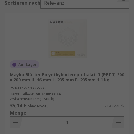
Sortieren nach
Relevanz
optimiert und die Qualität Ihrer Endprodukte
steigert.
Ein Vakuumformer ist eine
Thermoformmaschine, die Kunststoffmaterialien
durch Wärme formbar macht und anschließend
mithilfe von Unterdruck in die gewünschte Form
bringt. Dieses Verfahren ist besonders beliebt in
Branchen wie:
Auf Lager
Mayku Blätter Polyethylenterephthalat-G (PETG) 200
Verpackungsindustrie
x 200 mm H. 16 mm L. 235 mm B. 235mm 1.1 kg
Medizintechnik
RS Best.-Nr.
178-5379
Herst. Teile-Nr.
MCA180100AA
Automobilbau
Zwischensumme (1 Stück)
Modellbau und Prototyping
35,14 €
(ohne MwSt.)
35,14 €/Stück
Menge
Dank der präzisen Steuerung von Temperatur
und Vakuumdruck lassen sich komplexe Formen
mit hoher Genauigkeit herstellen.