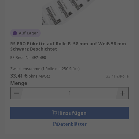
Einzelhandel:
Preisetiketten,
Produktkennzeichnung, Sonderangebote
Logistik & Versand:
Versandetiketten,
Auf Lager
Barcode-Etiketten, Lagerkennzeichnung
RS PRO Etikette auf Rolle B. 58 mm auf Weiß 58 mm
Schwarz Beschichtet
Industrie:
Typenschilder,
Sicherheitskennzeichnung,
RS Best.-Nr.
497-498
Produktionsetiketten
Zwischensumme (1 Rolle mit 250 Stück)
Gesundheitswesen:
Patientenarmbänder,
33,41 €
(ohne MwSt.)
33,41 €/Rolle
Laborprobenetiketten,
Menge
Medikamentenkennzeichnung
Materialien und Klebstoffe
Hinzufügen
Etikettenrollen sind in verschiedenen
Datenblätter
Materialien erhältlich, darunter: