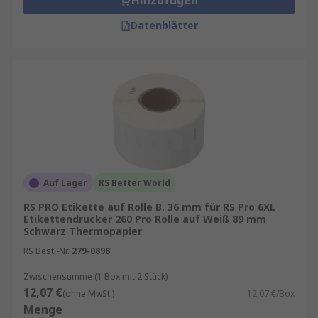
Hinzufügen
Beim Kauf von Etikettenrollen sollten folgende
Punkte berücksichtigt werden:
Datenblätter
Größe und Form der Etiketten
Kerndurchmesser der Rolle (z. B. 2,4 mm
oder 180 mm)
Material und Klebstoffart
Kompatibilität mit dem vorhandenen
Drucker
Druckverfahren (Thermodirekt oder
Auf Lager
RS Better World
Thermotransfer)
RS PRO Etikette auf Rolle B. 36 mm für RS Pro 6XL
Etikettendrucker 260 Pro Rolle auf Weiß 89 mm
Schwarz Thermopapier
RS Best.-Nr.
279-0898
Zwischensumme (1 Box mit 2 Stück)
12,07 €
(ohne MwSt.)
12,07 €/Box
Menge