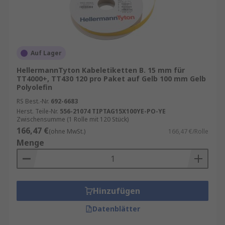
Auf Lager
HellermannTyton Kabeletiketten B. 15 mm für
TT4000+, TT430 120 pro Paket auf Gelb 100 mm Gelb
Polyolefin
RS Best.-Nr.
692-6683
Herst. Teile-Nr.
556-21074 TIPTAG15X100YE-PO-YE
Zwischensumme (1 Rolle mit 120 Stück)
166,47 €
(ohne MwSt.)
166,47 €/Rolle
Menge
Hinzufügen
Datenblätter