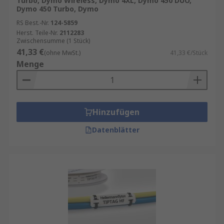
Turbo, Dymo Wireless, Dymo 4XL, Dymo 450 DUO,
Dymo 450 Turbo, Dymo
RS Best.-Nr.
124-5859
Herst. Teile-Nr.
2112283
Zwischensumme (1 Stück)
41,33 €
(ohne MwSt.)
41,33 €/Stück
Menge
Hinzufügen
Datenblätter