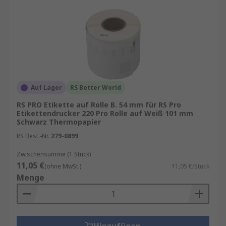
Papier:
kostengünstig, ideal für kurzfristige
Anwendungen
Polyester (PET):
widerstandsfähig gegen
Feuchtigkeit, Chemikalien und Abrieb
Polypropylen (PP):
flexibel, wasserfest und
langlebig
Auf Lager
RS Better World
Auch die Wahl des Klebstoffs ist entscheidend:
RS PRO Etikette auf Rolle B. 54 mm für RS Pro
Etikettendrucker 220 Pro Rolle auf Weiß 101 mm
Permanent haftend:
für dauerhafte
Schwarz Thermopapier
Kennzeichnung
RS Best.-Nr.
279-0899
Ablösbar:
für temporäre Anwendungen
ohne Rückstände
Zwischensumme (1 Stück)
11,05 €
(ohne MwSt.)
11,05 €/Stück
Spezialkleber:
z. B. für Tiefkühlprodukte
Menge
oder raue Oberflächen
Etikettenrollen kaufen