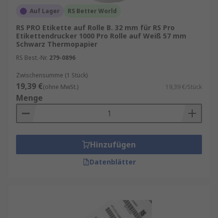
oder mit einem Etikettendrucke
Auf Lager
RS Better World
Vielseitigkeit:
Etikettenrollen sind in
RS PRO Etikette auf Rolle B. 32 mm für RS Pro
zahlreichen Varianten erhältlich – von
Etikettendrucker 1000 Pro Rolle auf Weiß 57 mm
Schwarz Thermopapier
Papieretiketten für den kurzfristigen
Einsatz bis hin zu robusten
RS Best.-Nr.
279-0896
Kunststoffetiketten für anspruchsvolle
Zwischensumme (1 Stück)
Umgebungen.
19,39 €
(ohne MwSt.)
19,39 €/Stück
Kompatibilität:
Sie sind mit gängigen
Menge
Thermodirekt- und
Thermotransferdruckern kompatibel und
eignen sich für verschiedenste
Anwendungen.
Hinzufügen
Individuelle Gestaltung:
Etikettenrollen
Datenblätter
können individuell bedruckt werden – mit
Logos, Barcodes, Produktinformationen
oder Warnhinweisen.
Einsatzbereiche