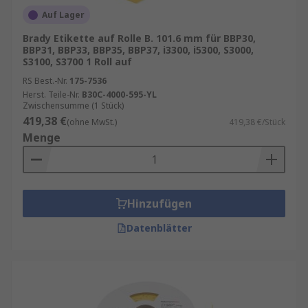
Auf Lager
Brady Etikette auf Rolle B. 101.6 mm für BBP30,
BBP31, BBP33, BBP35, BBP37, i3300, i5300, S3000,
S3100, S3700 1 Roll auf
RS Best.-Nr.
175-7536
Herst. Teile-Nr.
B30C-4000-595-YL
Zwischensumme (1 Stück)
419,38 €
(ohne MwSt.)
419,38 €/Stück
Menge
Hinzufügen
Datenblätter