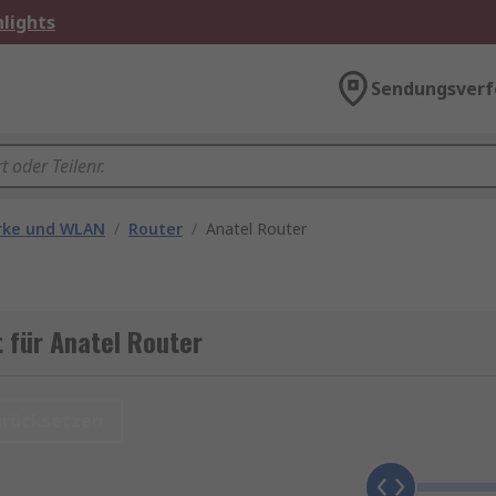
lights
Sendungsverf
rke und WLAN
/
Router
/
Anatel Router
 für Anatel Router
urücksetzen