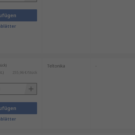
ufügen
blätter
ück)
Teltonika
-
.)
255,96 €/Stück
ufügen
blätter