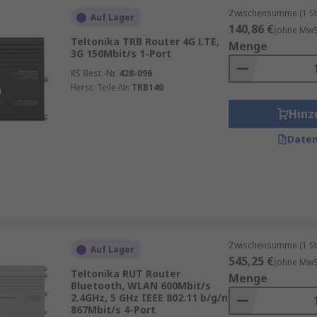
Zwischensumme (1 St
Auf Lager
140,86 €
(ohne MwSt
Teltonika TRB Router 4G LTE,
Menge
3G 150Mbit/s 1-Port
RS Best.-Nr.
428-096
Herst. Teile-Nr.
TRB140
Hinz
Daten
Zwischensumme (1 St
Auf Lager
545,25 €
(ohne MwSt
Teltonika RUT Router
Menge
Bluetooth, WLAN 600Mbit/s
2.4GHz, 5 GHz IEEE 802.11 b/g/n
867Mbit/s 4-Port