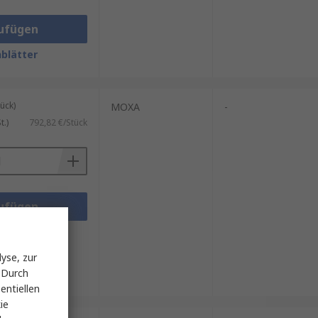
ufügen
blätter
ück)
MOXA
-
.)
792,82 €/Stück
ufügen
blätter
yse, zur
 Durch
entiellen
ie