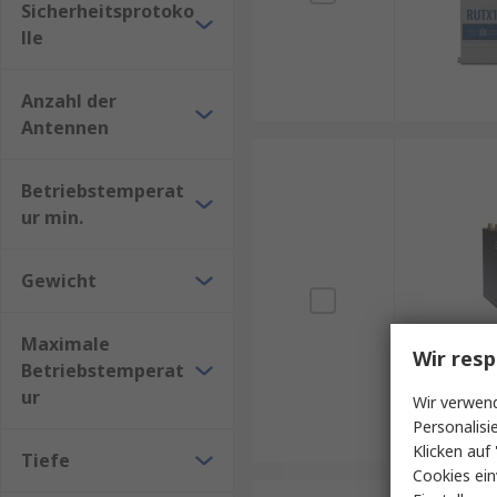
Sicherheitsprotoko
lle
Anzahl der
Antennen
Betriebstemperat
ur min.
Gewicht
Maximale
Wir resp
Betriebstemperat
ur
Wir verwend
Personalisi
Klicken auf 
Tiefe
Cookies ein