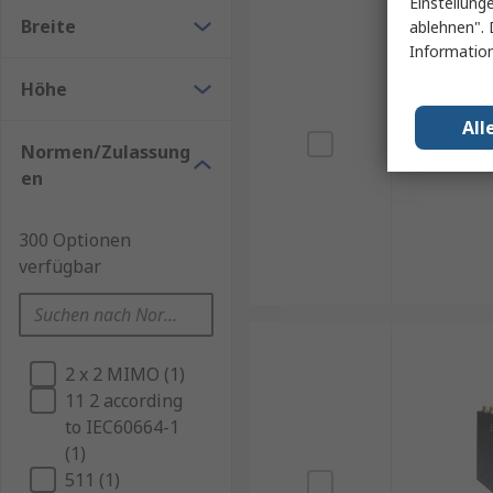
Einstellung
Breite
ablehnen". 
Information
Höhe
All
Normen/Zulassung
en
300 Optionen
verfügbar
2 x 2 MIMO (1)
11 2 according
to IEC60664-1
(1)
511 (1)