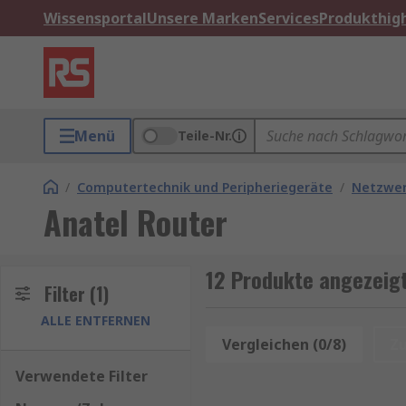
Wissensportal
Unsere Marken
Services
Produkthigh
Menü
Teile-Nr.
/
Computertechnik und Peripheriegeräte
/
Netzwe
Anatel Router
12 Produkte angezeigt
Filter
(1)
ALLE ENTFERNEN
Vergleichen (0/8)
Z
Verwendete Filter