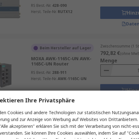
RS Best.-Nr.
428-090
Herst. Teile-Nr.
RUTX12
Hinz
Daten
Zwischensumme (1 St
Beim Hersteller auf Lager
792,82 €
(ohne MwSt
MOXA AWK-1165C-UN AWK-
Menge
1165C-UN Router
RS Best.-Nr.
288-911
Herst. Teile-Nr.
AWK-1165C-UN
Hinz
ektieren Ihre Privatsphäre
Daten
en Cookies und andere Technologien zur statistischen Nutzungsanal
erung und zur Anzeige von Werbung auf Websites von Drittanbietern.
"Alle akzeptieren" erklären Sie sich mit der Verarbeitung von nicht-ess
verstanden. Sie können Ihre Cookies auswählen, indem Sie auf "Cook