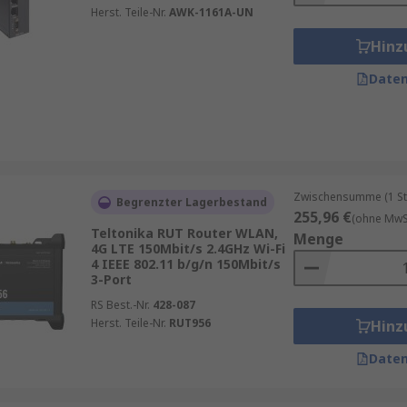
Herst. Teile-Nr.
AWK-1161A-UN
Hinz
Daten
Zwischensumme (1 St
Begrenzter Lagerbestand
255,96 €
(ohne MwSt
Teltonika RUT Router WLAN,
Menge
4G LTE 150Mbit/s 2.4GHz Wi-Fi
4 IEEE 802.11 b/g/n 150Mbit/s
3-Port
RS Best.-Nr.
428-087
Herst. Teile-Nr.
RUT956
Hinz
Daten