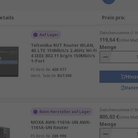
etails
Preis pro:
Zwischensumme (1 St
Auf Lager
119,64 €
(ohne MwSt
Teltonika RUT Router WLAN,
Menge
4G LTE 150Mbit/s 2.4GHz Wi-Fi
4 IEEE 802.11 b/g/n 150Mbit/s
1-Port
RS Best.-Nr.
428-077
Herst. Teile-Nr.
RUT200
Hinz
Daten
Zwischensumme (1 St
Beim Hersteller auf Lager
805,03 €
(ohne MwSt
MOXA AWK-1161A-UN AWK-
Menge
1161A-UN Router
RS Best.-Nr.
288-990