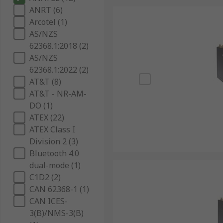
ANRT (6)
Arcotel (1)
AS/NZS
62368.1:2018 (2)
AS/NZS
62368.1:2022 (2)
AT&T (8)
AT&T - NR-AM-
DO (1)
ATEX (22)
ATEX Class I
Division 2 (3)
Bluetooth 4.0
dual-mode (1)
C1D2 (2)
CAN 62368-1 (1)
CAN ICES-
3(B)/NMS-3(B)