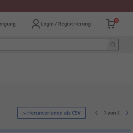
0
olgung
Login / Registrierung
Herunterladen als CSV
1
von
1