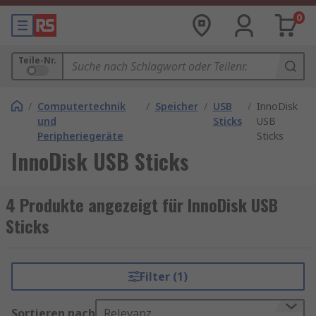
0
Teile-Nr.
/
Computertechnik
/
Speicher
/
USB
/
InnoDisk
und
Sticks
USB
Peripheriegeräte
Sticks
InnoDisk USB Sticks
4 Produkte angezeigt für InnoDisk USB
Sticks
Filter (1)
Sortieren nach
Relevanz