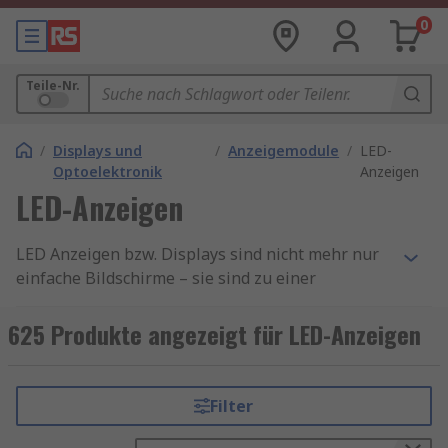
0
Teile-Nr.
/
Displays und
/
Anzeigemodule
/
LED-
Optoelektronik
Anzeigen
LED-Anzeigen
LED Anzeigen bzw. Displays sind nicht mehr nur
einfache Bildschirme – sie sind zu einer
Revolution in der visuellen Kommunikation
geworden. Diese innovativen Displays bieten
625 Produkte angezeigt für LED-Anzeigen
nicht nur atemberaubende visuelle Erfahrungen,
sondern sind auch äußerst effektive
Marketinginstrumente. Die Welt ist von visuellen
Filter
Reizen geprägt, dadurch haben LED Displays
einen festen Platz erobert. Ihre beeindruckende