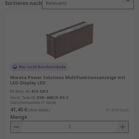
Sortieren nach
Relevanz
visuelle Qualität, Flexibilität, Energieeffizienz
und interaktiven Funktionen machen sie zu
einem unverzichtbaren Instrument für
Unternehmen, die in der Werbewelt
herausstechen wollen. Investieren Sie in die
Zukunft der visuellen Kommunikation –
investieren Sie in LED Displays von RS.
Vorteile von LED Displays
Nur noch Restbestände
Murata Power Solutions Multifunktionsanzeige mit
Hochauflösende Brillanz: Visuelle Exzellenz in
LED-Display LED
Echtzeit:
LED Displays zeichnen sich durch ihre
RS Best.-Nr.
810-3413
bemerkenswerte Bildqualität aus. Die
Herst. Teile-Nr.
DSD-40BCD-RS-C
Zwischensumme (1 Stück)
Technologie ermöglicht eine hohe Auflösung und
41,40 €
(ohne MwSt.)
41,40 €/Stück
lebendige Farben, die Inhalte in einer bisher
Menge
unerreichten Klarheit präsentieren. Egal ob im
Innen- oder Außenbereich – diese Displays
bieten eine visuelle Brillanz, die die