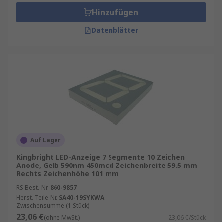
Aufmerksamkeit der Betrachter auf sich zieht
Hinzufügen
und für eine beeindruckende Markendarstellung
sorgt.
Datenblätter
Flexibilität in Größe und Form:
Maßgeschneiderte Lösungen für jeden
Bedarf:
Ein herausragendes Merkmal von LED
Displays ist ihre Flexibilität in Bezug auf Größe
und Form. Unternehmen können
maßgeschneiderte Lösungen erstellen, die
perfekt zu ihren Räumlichkeiten passen. Von
kleinen Innenanzeigen bis hin zu großflächigen
Auf Lager
Outdoor-Screens – die Vielseitigkeit von LED
Displays ermöglicht es, jede Werbebotschaft
Kingbright LED-Anzeige 7 Segmente 10 Zeichen
Anode, Gelb 590nm 450mcd Zeichenbreite 59.5 mm
optimal zu präsentieren.
Rechts Zeichenhöhe 101 mm
RS Best.-Nr.
860-9857
Energieeffizienz und Umweltfreundlichkeit:
Herst. Teile-Nr.
SA40-19SYKWA
Nachhaltige Technologie für eine grüne
Zwischensumme (1 Stück)
Zukunft:
LED Displays sind nicht nur visuell
23,06 €
(ohne MwSt.)
23,06 €/Stück