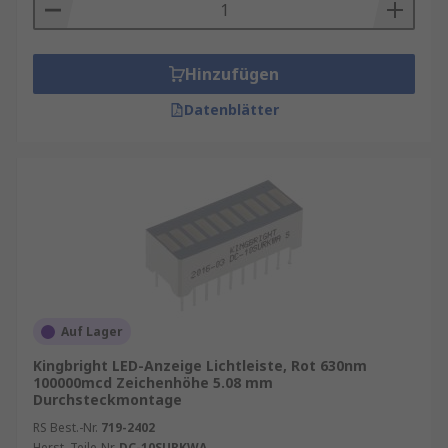
Hinzufügen
Datenblätter
Auf Lager
Kingbright LED-Anzeige Lichtleiste, Rot 630nm
100000mcd Zeichenhöhe 5.08 mm
Durchsteckmontage
RS Best.-Nr.
719-2402
Herst. Teile-Nr.
DC-10SURKWA