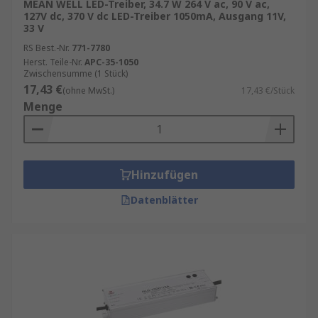
MEAN WELL LED-Treiber, 34.7 W 264 V ac, 90 V ac,
127V dc, 370 V dc LED-Treiber 1050mA, Ausgang 11V,
Konstantstrom im Vergleich zu
33 V
Konstantspannung
RS Best.-Nr.
771-7780
Herst. Teile-Nr.
APC-35-1050
Zwischensumme (1 Stück)
Konstantstrom-LED-Treiber halten einen
17,43 €
(ohne MwSt.)
17,43 €/Stück
konstanten Strom in der gesamten
Menge
elektronischen Schaltung aufrecht, variieren
jedoch bezüglich der Spannung. Sie sind ideal für
die Versorgung von Hochleistungs-LEDs, da sie
den gleichen Strom halten.
Hinzufügen
Konstantspannungs-LED-Treiber halten eine
Datenblätter
konstante Spannung aufrecht. Sie sind ideal für
eine Reihe von LEDs, z. B. LED-Lichtbänder.
Konstantspannungstreiber funktionieren am
besten mit LED-Produkten, die bereits über eine
Stromregelung verfügen, z. B. einen Widerstand.