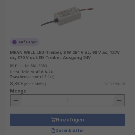
Schutzart
Die IP-Schutzart eines LED-Treibers gibt seine
Wasserbeständigkeit an. Niedrigere Zahlen wie
IP20 sind am besten für den Inneneinsatz
geeignet. IP44 ist für den Einsatz in Bereichen
Auf Lager
geeignet, die mit Spritzwasser in Berührung
MEAN WELL LED-Treiber, 8 W 264 V ac, 90 V ac, 127V
kommen können, z. B. LED-Lichtbänder in einer
dc, 370 V dc LED-Treiber, Ausgang 24V
Küche. LED-Treiber mit IP67 sind robust und
RS Best.-Nr.
881-3983
ideal für den Außeneinsatz, wo sie in Wasser
Herst. Teile-Nr.
APV-8-24
eingetaucht werden können.
Zwischensumme (1 Stück)
8,33 €
(ohne MwSt.)
8,33 €/Stück
Menge
Hinzufügen
Datenblätter