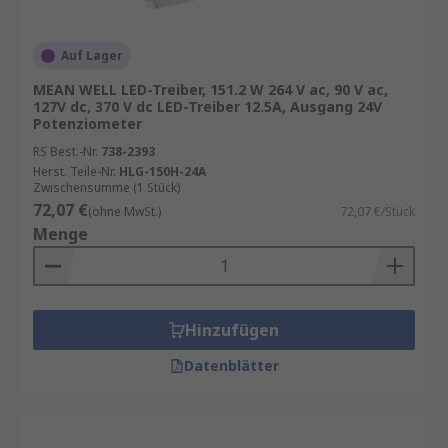
Dimmbare Treiber
Dimmbare LED-Treiber sind ebenfalls erhältlich.
Auf Lager
Diese können zum Dimmen der LED-Beleuchtung
MEAN WELL LED-Treiber, 151.2 W 264 V ac, 90 V ac,
auf einen gewünschten Wert verwendet werden
127V dc, 370 V dc LED-Treiber 12.5A, Ausgang 24V
und sind damit sehr nützlich für die gewerbliche
Potenziometer
Stimmungsbeleuchtung. Die Dimmfunktion
RS Best.-Nr.
738-2393
umfasst: 0 bis 10 V, DMX und DALI.
Herst. Teile-Nr.
HLG-150H-24A
Zwischensumme (1 Stück)
72,07 €
Kompatibilität
(ohne MwSt.)
72,07 €/Stück
Menge
Die LED-Treiber von RS umfassen Modelle mit
verschiedenen Eingangs-/Ausgangspegeln und
Konfigurationen für Ihr LED-Beleuchtungs-Array.
Hinzufügen
Sie sind außerdem in einer Reihe von IP-
Schutzarten erhältlich, damit der Aufbau Ihrer
Datenblätter
Beleuchtung nicht durch Umgebungsfaktoren
eingeschränkt wird.