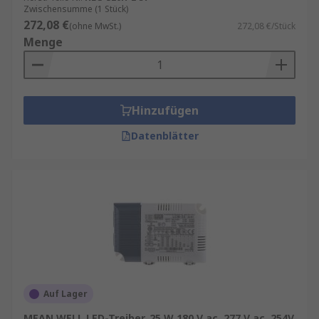
Zwischensumme (1 Stück)
272,08 €
(ohne MwSt.)
272,08 €/Stück
Menge
Hinzufügen
Datenblätter
Auf Lager
MEAN WELL LED-Treiber, 25 W 180 V ac, 277 V ac, 254V