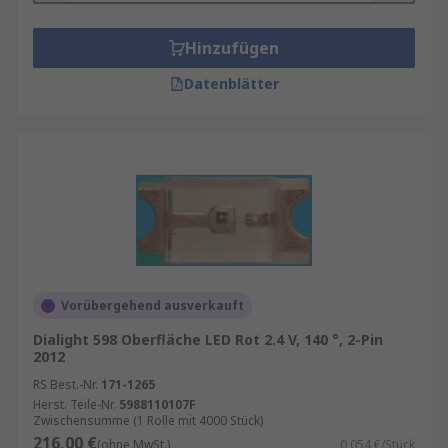
Hinzufügen
Datenblätter
Vorübergehend ausverkauft
Dialight 598 Oberfläche LED Rot 2.4 V, 140 °, 2-Pin
2012
RS Best.-Nr.
171-1265
Herst. Teile-Nr.
5988110107F
Zwischensumme (1 Rolle mit 4000 Stück)
216,00 €
(ohne MwSt.)
0,054 €/Stück