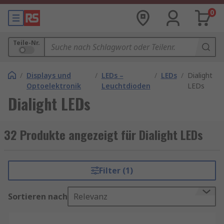
0
Teile-Nr.
/
Displays und
/
LEDs –
/
LEDs
/
Dialight
Optoelektronik
Leuchtdioden
LEDs
Dialight LEDs
32 Produkte angezeigt für Dialight LEDs
Filter (1)
Sortieren nach
Relevanz