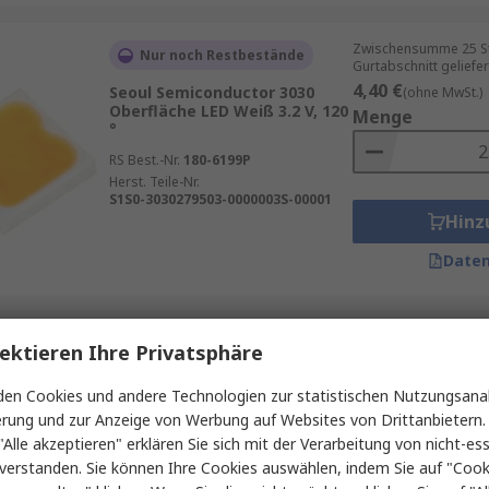
Zwischensumme 25 St
Nur noch Restbestände
Gurtabschnitt geliefer
4,40 €
Seoul Semiconductor 3030
(ohne MwSt.)
Oberfläche LED Weiß 3.2 V, 120
Menge
°
RS Best.-Nr.
180-6199P
Herst. Teile-Nr.
S1S0-3030279503-0000003S-00001
Hinz
Daten
Zwischensumme (1 Pac
Nur noch Restbestände
ektieren Ihre Privatsphäre
4,40 €
(ohne MwSt.)
Seoul Semiconductor 3030
Menge
en Cookies und andere Technologien zur statistischen Nutzungsanal
Oberfläche LED Weiß 3.2 V, 120
erung und zur Anzeige von Werbung auf Websites von Drittanbietern.
°
"Alle akzeptieren" erklären Sie sich mit der Verarbeitung von nicht-ess
RS Best.-Nr.
180-6199
verstanden. Sie können Ihre Cookies auswählen, indem Sie auf "Cook
Herst. Teile-Nr.