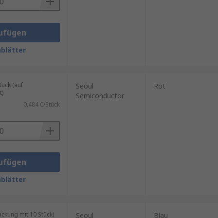
ufügen
blätter
ück (auf
Seoul
Rot
t)
Semiconductor
0,484 €/Stück
ufügen
blätter
kung mit 10 Stück)
Seoul
Blau