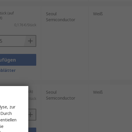
ück (auf
Seoul
Weiß
t)
Semiconductor
0,176 €/Stück
ufügen
blätter
kung mit 25 Stück)
Seoul
Weiß
Semiconductor
0,176 €/Stück
yse, zur
 Durch
entiellen
ie