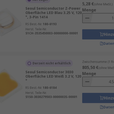
5,28 €
(ohne MwSt.)
Seoul Semiconductor Z-Power
Menge
Oberfläche LED Blau 3.25 V, 120
°, 3-Pin 1414
RS Best.-Nr.
180-6193
Herst. Teile-Nr.
S1CH-3535450003-00000000-00001
Hinz
Daten
Zwischensumme (1 Rol
Derzeit nicht erhältlich
805,50 €
(ohne MwSt
Seoul Semiconductor 3030
Menge
Oberfläche LED Weiß 3.2 V, 120
°
RS Best.-Nr.
180-6184
Herst. Teile-Nr.
S1S0-3030279503-0000003S-00001
Hinz
Daten