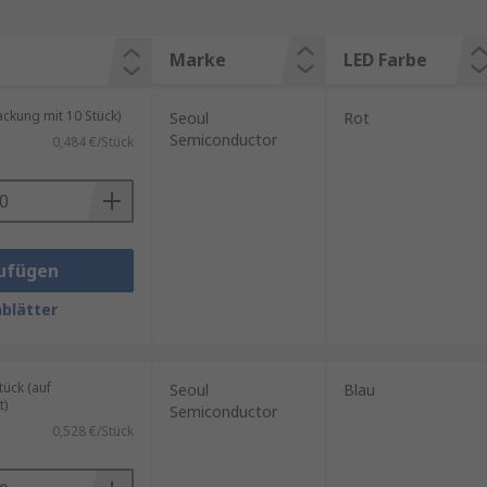
Marke
LED Farbe
kung mit 10 Stück)
Seoul
Rot
Semiconductor
0,484 €/Stück
ufügen
blätter
ück (auf
Seoul
Blau
t)
Semiconductor
0,528 €/Stück