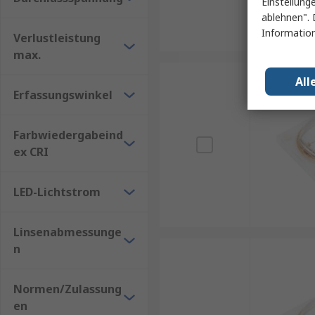
Einstellung
ablehnen". 
Information
Verlustleistung
max.
All
Erfassungswinkel
Farbwiedergabeind
ex CRI
LED-Lichtstrom
Linsenabmessunge
n
Normen/Zulassung
en