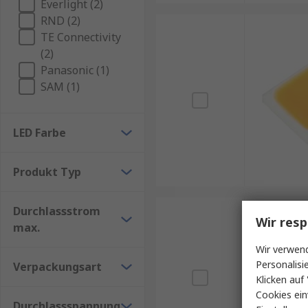
Everlight (2)
RND (2)
TE Connectivity
(2)
Panasonic (1)
SAM (1)
LED Farbe
Produkt Typ
Durchlassstrom
Wir resp
max.
Wir verwend
Personalisi
Verpackungsart
Klicken auf 
Cookies ein
Durchlassspannung