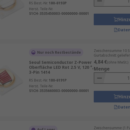
RS Best.-Nr.
180-6193P
Herst. Teile-Nr.
S1CH-3535450003-00000000-00001
Hinz
Daten
Zwischensumme 10 St
Nur noch Restbestände
Gurtabschnitt geliefer
4,84 €
Seoul Semiconductor Z-Power
(ohne MwSt.)
Oberfläche LED Rot 2.5 V, 120 °,
Menge
3-Pin 1414
RS Best.-Nr.
180-6191P
Herst. Teile-Nr.
S1CH-3535660003-00000000-00001
Hinz
Daten
Zwischensumme (1 Pac
Auf Lager