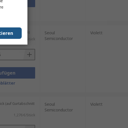
le
ufügen
re
blätter
kung mit 5 Stück)
tieren
Seoul
Violett
Semiconductor
1,276 €/Stück
ufügen
blätter
k (auf Gurtabschnitt
Seoul
Violett
Semiconductor
1,276 €/Stück