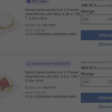
Auf Lager
448,00 €
(ohne MwSt
Seoul Semiconductor Z-Power
Menge
Oberfläche LED Blau 3.25 V, 120
°, 3-Pin 1414
RS Best.-Nr.
180-6181
Herst. Teile-Nr.
S1CH-3535450003-00000000-00001
Hinz
Daten
Zwischensumme (1 Rol
Derzeit nicht erhältlich
484,00 €
(ohne MwSt
Seoul Semiconductor Z-Power
Menge
Oberfläche LED Rot 2.5 V, 120 °,
3-Pin 1414
RS Best.-Nr.
180-6179
Herst. Teile-Nr.
S1CH-3535660003-00000000-00001
Hinz
Daten