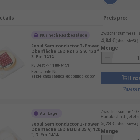
etails
Preis pro:
Zwischensumme (1 Pac
Nur noch Restbestände
4,84 €
(ohne MwSt.)
Seoul Semiconductor Z-Power
Menge
Oberfläche LED Rot 2.5 V, 120 °,
3-Pin 1414
RS Best.-Nr.
180-6191
Herst. Teile-Nr.
S1CH-3535660003-00000000-00001
Hinz
Daten
Zwischensumme 10 St
Auf Lager
Gurtabschnitt geliefer
5,28 €
Seoul Semiconductor Z-Power
(ohne MwSt.)
Oberfläche LED Blau 3.25 V, 120
Menge
°, 3-Pin 1414