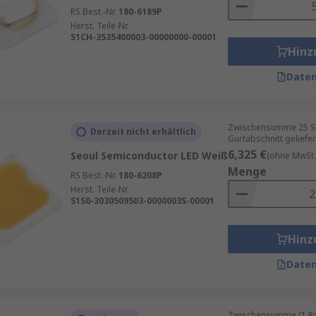
RS Best.-Nr.
180-6189P
Herst. Teile-Nr.
S1CH-3535400003-00000000-00001
Hinz
Daten
Zwischensumme 25 St
Derzeit nicht erhältlich
Gurtabschnitt geliefer
6,325 €
Seoul Semiconductor LED Weiß
(ohne MwSt.
Menge
RS Best.-Nr.
180-6208P
Herst. Teile-Nr.
S1S0-3030509503-0000003S-00001
Hinz
Daten
Zwischensumme (1 Rol