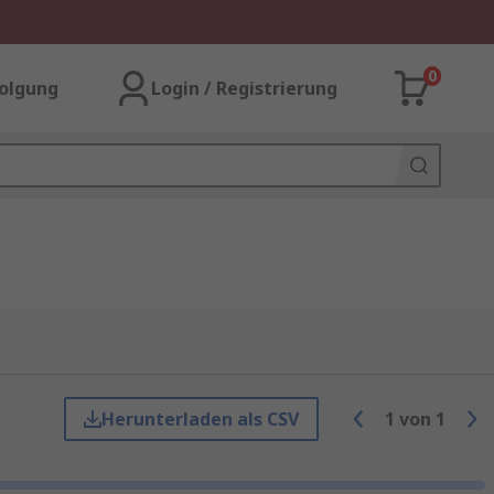
0
olgung
Login / Registrierung
Herunterladen als CSV
1
von
1