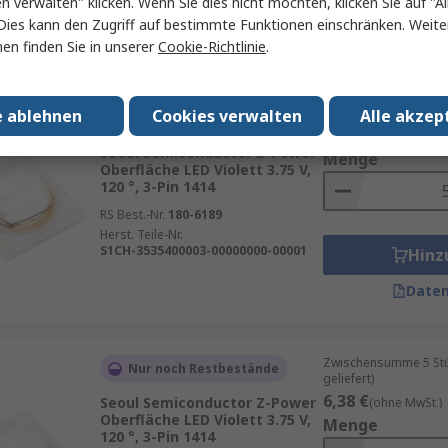
S1S0-3030279503-0000003S-00001
en verwalten" klicken. Wenn Sie dies nicht möchten, klicken Sie auf "Al
Hinz
Dies kann den Zugriff auf bestimmte Funktionen einschränken. Weite
Daten
en finden Sie in unserer
Cookie-Richtlinie
.
Zwischensumme (1 Pac
e ablehnen
Cookies verwalten
Alle akzep
Nur noch Restbestände
6,38 €
(ohne MwSt.)
Seoul Semiconductor Z-Power
Menge
Oberfläche LED Violett 3.75 V,
120 °, 3-Pin 1414
RS Best.-Nr.
180-6189
Herst. Teile-Nr.
S1CH-3535400003-00000000-00001
Hinz
Daten
Zwischensumme 5 Stüc
Nur noch Restbestände
geliefert)
6,38 €
Seoul Semiconductor Z-Power
(ohne MwSt.)
Oberfläche LED Violett 3.75 V,
Menge
120 °, 3-Pin 1414