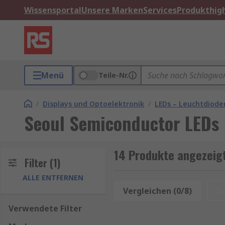
Wissensportal
Unsere Marken
Services
Produkthigh
Menü
Teile-Nr.
/
Displays und Optoelektronik
/
LEDs – Leuchtdiode
Seoul Semiconductor LEDs
14 Produkte angezeig
Filter
(1)
ALLE ENTFERNEN
Vergleichen (0/8)
Z
Verwendete Filter