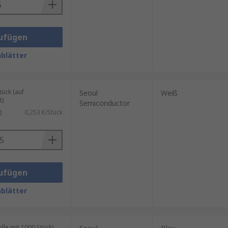
ufügen
blätter
ück (auf
Seoul
Weiß
t)
Semiconductor
)
0,253 €/Stück
ufügen
blätter
le mit 1000 Stück)