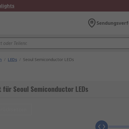
lights
Sendungsverf
n
/
LEDs
/
Seoul Semiconductor LEDs
t für Seoul Semiconductor LEDs
urücksetzen