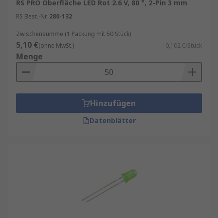
RS PRO Oberfläche LED Rot 2.6 V, 80 °, 2-Pin 3 mm
genutzt wird.
RS Best.-Nr.
280-132
Woraus bestehen LEDs?
Zwischensumme (1 Packung mit 50 Stück)
5,10 €
(ohne MwSt.)
0,102 €/Stück
LEDs bestehen aus nur wenigen Komponenten
Menge
Anode
Kathode
Hinzufügen
Bonddraht
Datenblätter
LED-Chip
Reflektorwanne
Kunstofflinse
Einsatzmöglichkeiten von LEDs
Gewerbliche Beleuchtung:
In Büros und
Geschäftsräumen bieten LEDs eine