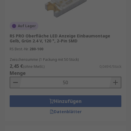
Wohnbeleuchtung:
In Wohnhäusern
werden LEDs häufig für allgemeine
Beleuchtung, Akzentbeleuchtung und
Auf Lager
dekorative Zwecke verwendet. Ihre
Fähigkeit, warmes und kühles Licht zu
RS PRO Oberfläche LED Anzeige Einbaumontage
Gelb, Grün 2.4 V, 120 °, 2-Pin SMD
erzeugen, ermöglicht es den Nutzern, die
gewünschte Atmosphäre zu schaffen.
RS Best.-Nr.
280-100
Zwischensumme (1 Packung mit 50 Stück)
Vorteile von LEDs
2,45 €
(ohne MwSt.)
0,049 €/Stück
Menge
Energieeffizienz:
LEDs sind bekannt für
ihre hohe Energieeffizienz. Im Vergleich zu
herkömmlichen Glühlampen verbrauchen
sie bis zu 80% weniger Energie, was zu
Hinzufügen
erheblichen Kosteneinsparungen bei den
Stromrechnungen führt. Dies macht sie zu
Datenblätter
einer umweltfreundlichen Option, da sie
den CO2-Ausstoß reduzieren.