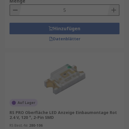
Menge
Bitte checken Sie auch die spezifischen
Datenblätter, die auf der Produktseite des
jeweiligen Artikels zu finden sind oder hier im
Hinzufügen
LED Ratgeber
Datenblätter
Auf Lager
RS PRO Oberfläche LED Anzeige Einbaumontage Rot
2.4 V, 120 °, 2-Pin SMD
RS Best.-Nr.
280-106