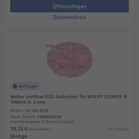
Hinzufügen
Datenblätter
Auf Lager
Weller Vorfilter ESD-Sicherheit für WFE/FT12/WFEP, B
100mm H. 2 mm
RS Best.-Nr.
162-2572
Herst. Teile-Nr.
T0053642199
Zwischensumme (1 Box mit 3 Stück)
10,73 €
(ohne MwSt.)
10,73 €/Box
Menge