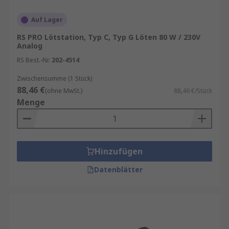
Leistung
: Für feine Elektronikarbeiten
reichen
50
–
80
Watt. Für größere Lötstellen
Auf Lager
oder Kabelverbindungen sind
100
Watt oder
RS PRO Lötstation, Typ C, Typ G Löten 80 W / 230V
mehr empfehlenswert.
Analog
Temperaturbereich
: Ein Bereich von 150
RS Best.-Nr.
202-4514
°C bis
450 °C
deckt die meisten
Zwischensumme (1 Stück)
Anwendungen ab.
88,46 €
(ohne MwSt.)
88,46 €/Stück
Regelung
: Digitale Temperaturregelung ist
Menge
präziser als analoge.
Lötspitzen
: Wechselbare Spitzen in
verschiedenen Formen sind ein Muss.
Hinzufügen
Zusatzfunktionen
: Standby-Modus,
Datenblätter
Schnellaufheizung, Speicherplätze für
Temperaturen.
Einsatzbereiche