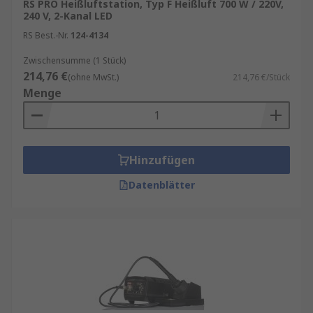
RS PRO Heißluftstation, Typ F Heißluft 700 W / 220V,
240 V, 2-Kanal LED
Unser Sortiment enthält Qualitätsprodukte von
RS Best.-Nr.
124-4134
Marken wie
Metcal
,
Weller
,
Ersa
, sowie
RS PRO
unserer hauseigenen professionellen Marke.
Zwischensumme (1 Stück)
214,76 €
Informationen zur spätesten Bestelluhrzeit für
(ohne MwSt.)
214,76 €/Stück
Menge
eine garantierte Lieferung am nächsten Werktag
sowie zum Mindestbestellwert für eine
kostenfreie Lieferung finden Sie auf der
jeweiligen Produktseite.
Hinzufügen
RS ist Ihr Ansprechpartner für das
Datenblätter
Bestandsmanagement Ihrer Lötstation mit
unseren
RS Inventory Solutions
.
Wichtige Funktionen einer Lötstation
Beim Kauf einer Lötstation sollten Sie auf
folgende Punkte achten: