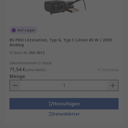
Elektronikreparaturen
: Smartphones,
Laptops, Platinen.
Modellbau
: Feine Lötarbeiten an kleinen
Bauteilen.
Auf Lager
DIY-Projekte
:
Arduino
,
Raspberry Pi
und
RS PRO Lötstation, Typ G, Typ C Löten 65 W / 230V
andere
Mikrocontroller
.
Analog
Elektroinstallation
: Kabelverbindungen
RS Best.-Nr.
202-4512
und Steckkontakte.
Zwischensumme (1 Stück)
Der größte Vorteil einer Lötstation liegt in der
71,54 €
(ohne MwSt.)
71,54 €/Stück
kontrollierten Temperaturführung
.
Menge
Elektronische Bauteile sind empfindlich
gegenüber Überhitzung. Mit einer Lötstation
können Sie die Temperatur exakt einstellen und
konstant halten. Das sorgt nicht nur für
bessere
Hinzufügen
Lötverbindungen
, sondern verlängert auch die
Datenblätter
Lebensdauer der Lötspitze und der Bauteile.