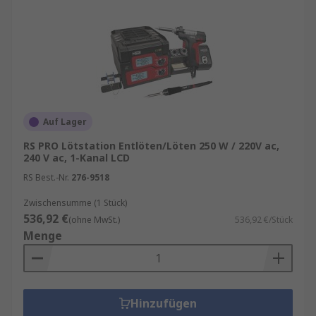
Weitere Vorteile:
Schnelles Aufheizen
: Moderne
Lötstationen erreichen in wenigen
Sekunden die gewünschte Temperatur.
Ergonomisches Arbeiten
: Leichte
Lötkolben und flexible Kabel erleichtern
Auf Lager
lange Lötarbeiten.
RS PRO Lötstation Entlöten/Löten 250 W / 220V ac,
Sicherheit
: Viele Modelle verfügen über
240 V ac, 1-Kanal LCD
ESD-Schutz, um empfindliche Elektronik vor
RS Best.-Nr.
276-9518
statischer Entladung zu schützen.
Zwischensumme (1 Stück)
Erfahren Sie mehr
536,92 €
(ohne MwSt.)
536,92 €/Stück
Menge
In unserem
Ratgeber zu Lötkolben und
Zubehör
finden Sie hilfreiche Tipps, praktische
Anleitungen und alles Wissenswertes. Bitte
schauen Sie sich auch unserer informatives
Hinzufügen