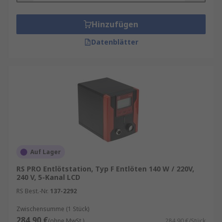
Hinzufügen
Datenblätter
Auf Lager
RS PRO Entlötstation, Typ F Entlöten 140 W / 220V,
240 V, 5-Kanal LCD
RS Best.-Nr.
137-2292
Zwischensumme (1 Stück)
284,90 €
(ohne MwSt.)
284,90 €/Stück