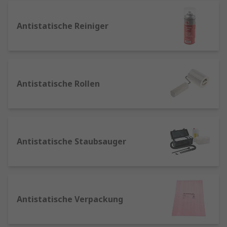
durch unerwünschte Entladung statischer
Ladungen verursacht werden. Solche Schäden
Antistatische Reiniger
können zum Versagen des Produkts, zur
Verringerung der Betriebssicherheit und zu
hohen Nachbearbeitungskosten führen. Die
Schutzstufen reichen von der Verwendung
Antistatische Rollen
elektrostatisch ableitender Arbeitsoberflächen
bis hin zur Nutzung eines echten Reinraums.
In der Elektronikindustrie werden empfindliche
Bauelemente und Bauteile häufig in einem
Antistatische Staubsauger
Reinraum verarbeitet. Der Begriff beschreibt
einen Arbeitsbereich, der sehr hohe
Reinheitsgrade aufweist und mit Systemen und
Anlagen ausgestattet ist, die das Eindringen von
Kontaminationsstoffen wie Staub oder Mikroben
Antistatische Verpackung
in die Umgebung verhindern. Ein Schutz vor
elektrostatischen Entladungen ist auch in einem