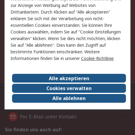
zur Anzeige von Werbung auf Websites von
Exklusiv für Sie unsere neuesten
Drittanbietern. Durch Klicken auf "Alle akzeptieren"
Produkte und Angebote
erklären Sie sich mit der Verarbeitung von nicht-
essentiellen Cookies einverstanden. Sie können Ihre
Cookies auswählen, indem Sie auf "Cookie Einstellungen
E-Mail-Anschrift
verwalten" klicken. Wenn Sie dies nicht möchten, klicken
Sie auf "Alle ablehnen". Dies kann den Zugriff auf
Anmelden
bestimmte Funktionen einschränken. Weitere
Informationen finden Sie in unserer
Cookie-Richtlinie
.
Die personenbezogenen Daten, die Sie uns bei
Anmeldung zur Verfügung stellen, werden gemäß der
Datenschutzerklärung
verarbeitet.
Alle akzeptieren
Cookies verwalten
Kontaktieren Sie uns:
Alle ablehnen
+49 (0) 69 5800 14 234
Per E-Mail unter Kontakt
Sie finden uns auch auf: