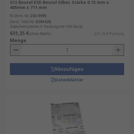
SCS Beutel ESD Beutel Silber, Stärke 0.15 mm x
langfristige Aufbewahrungslösung.
405mm x 711 mm
RS Best.-Nr.
232-5595
ESD-Schutzschaum
Herst. Teile-Nr.
D301628
Zwischensumme (1 Packung mit 100 Stück)
631,25 €
(ohne MwSt.)
631,25 €/Packung
ESD-Schaum wird hauptsächlich in Reinräumen,
Menge
ESD-Arbeitsplätzen und Komponenten-
Verpackungsstationen eingesetzt. Das
hochdichte Material bietet Schutz für Stifte an
empfindlichen Elektronikkomponenten in
Hinzufügen
Taschen, Ablagen und Fächern.
Datenblätter
Unser Sortiment an ESD-Verpackungen enthält
Qualitätsprodukte von Marken wie
SCS
,
Eurostat
,
RND
und
RS PRO
.
ESD Leitfaden