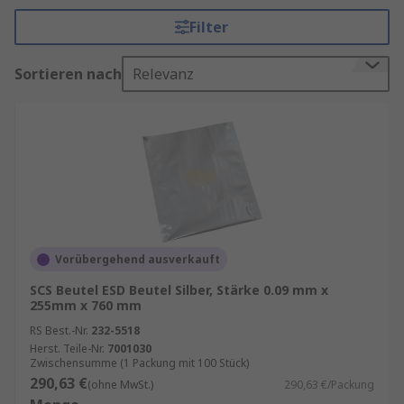
Abfallmenge und die Kosten. Unsere Produkte
Filter
werden häufig in Anwendungen wie Halbleiter-
und Leiterplattenfertigung, Luft- und Raumfahrt,
Sortieren nach
Relevanz
Medizintechnik und in anderen ESD-
empfindlichen Umgebungen eingesetzt.
RS
bietet eine ausgezeichnete Auswahl an
antistatischen Aufbewahrungsbeuteln,
Luftpolsterbeuteln, ESD-Schaum, ESD-
Verpackungen und Luftpolsterfolie für Ihre
gesamten Aufbewahrungs-, Versand- und
Transportanforderungen.
Vorübergehend ausverkauft
Wie können statische Entladungen mit der
SCS Beutel ESD Beutel Silber, Stärke 0.09 mm x
255mm x 760 mm
Verpackung vermieden werden?
RS Best.-Nr.
232-5518
Herst. Teile-Nr.
7001030
Es gibt zwei Möglichkeiten, das Problem
Zwischensumme (1 Packung mit 100 Stück)
290,63 €
anzugehen: Eine ist die Verwendung einer
(ohne MwSt.)
290,63 €/Packung