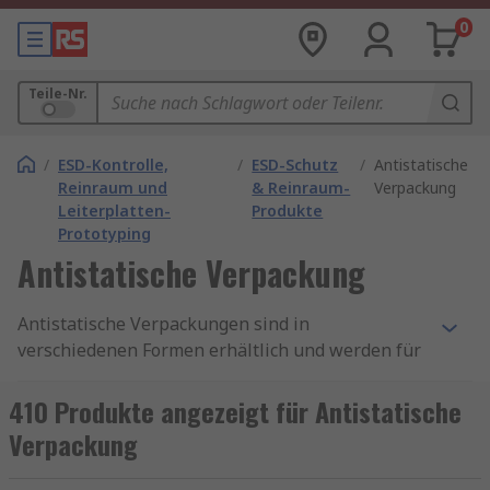
0
Teile-Nr.
/
ESD-Kontrolle,
/
ESD-Schutz
/
Antistatische
Reinraum und
& Reinraum-
Verpackung
Leiterplatten-
Produkte
Prototyping
Antistatische Verpackung
Antistatische Verpackungen sind in
verschiedenen Formen erhältlich und werden für
den Versand empfindlicher elektronischer
Komponenten und Geräte verwendet. Sie
410 Produkte angezeigt für Antistatische
verhindern, dass sich statische Elektrizität
Verpackung
aufbaut und entlädt, was zu Schäden führen
kann. Schäden an Produkten erhöhen die