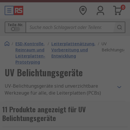
0
Teile-Nr.
/
ESD-Kontrolle,
/
Leiterplattenätzung,
/
UV
Reinraum und
Vorbereitung und
Belichtungsger
Leiterplatten-
Entwicklung
Prototyping
UV Belichtungsgeräte
UV-Belichtungsgeräte sind unverzichtbare
Werkzeuge für alle, die Leiterplatten (PCBs)
selbst herstellen oder fototechnische Prozesse
anwenden. Mit einem hochwertigen UV-
11 Produkte angezeigt für UV
Belichtungsgerät erzielen Sie präzise Ergebnisse
Belichtungsgeräte
bei der Belichtung von Fotolacken und
Platinenmaterialien. Ob für Hobbyelektronik,