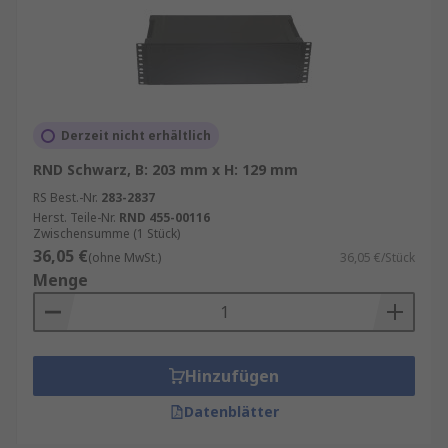
verhindern, dass sich die Geräte innerhalb des
Regals bewegen. Sie sind in verschiedenen
Konfigurationen erhältlich.
Rack-Montagegehäuse kaufen
Derzeit nicht erhältlich
Wie man 19-Zoll-Racks aufbaut und welche
RND Schwarz, B: 203 mm x H: 129 mm
Gehäuse sich für am besten für bestimmte
Einsatzzwecke und Umgebungen eignen,
RS Best.-Nr.
283-2837
Herst. Teile-Nr.
RND 455-00116
erfahren Sie in unserem Ratgeber mit
Tipps zum
Zwischensumme (1 Stück)
Aufbau eines Serverschranks
.
36,05 €
(ohne MwSt.)
36,05 €/Stück
Menge
Hinzufügen
Datenblätter