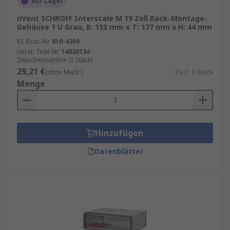
Auf Lager
Daher beträgt die Höhe von 2 HE für die
Regalmontage 2 x 1,75 Zoll, das entspricht
nVent SCHROFF Interscale M 19 Zoll Rack-Montage-
Gehäuse 1 U Grau, B: 133 mm x T: 177 mm x H: 44 mm
einer Höhe von 3,5 Zoll.
RS Best.-Nr.
810-4260
Diese PC-Gehäuse sind in bestimmten
Herst. Teile-Nr.
14820134
Servergrößen erhältlich, nämlich 1HE, 2 HE,
Zwischensumme (1 Stück)
3 HE, und 4 HE.
29,21 €
(ohne MwSt.)
29,21 €/Stück
Menge
Unser Sortiment enthält Qualitätsprodukte von
Marken wie
nVent SCHROFF
,
ABB
,
METCASE
,
sowie
RS PRO
, unserer hauseigenen
professionellen Marke.
Hinzufügen
Datenblätter
Regalmontage-Gehäuse werden auch als
Rackmount-Gehäuse, Gehäuse für Regalmontage,
Serverracks und 19-Zoll-Regale bezeichnet, sind
aus
Aluminium
und Stahl gefertigt und dienen
zur sicheren Lagerung von Gerätekomponenten.
Bei der Zusammenstellung von Regalmontage-