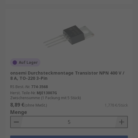
Signalverarbeitung
: In
Sensoren
und
Messgeräten.
Leistungselektronik
: Steuerung von
Motoren
und
Netzteilen
.
Auf Lager
onsemi Durchsteckmontage Transistor NPN 400 V /
8 A, TO-220 3-Pin
RS Best.-Nr.
774-3568
Herst. Teile-Nr.
MJE13007G
Zwischensumme (1 Packung mit 5 Stück)
8,89 €
(ohne MwSt.)
1,778 €/Stück
Menge