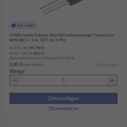
Auf Lager
STMicroelectronics Durchsteckmontage Transistor
NPN 80 V / 2 A, SOT-32 3-Pin
RS Best.-Nr.
485-9979
Herst. Teile-Nr.
BD237
Zwischensumme (1 Packung mit 5 Stück)
3,83 €
(ohne MwSt.)
0,766 €/Stück
Menge
Hinzufügen
Datenblätter