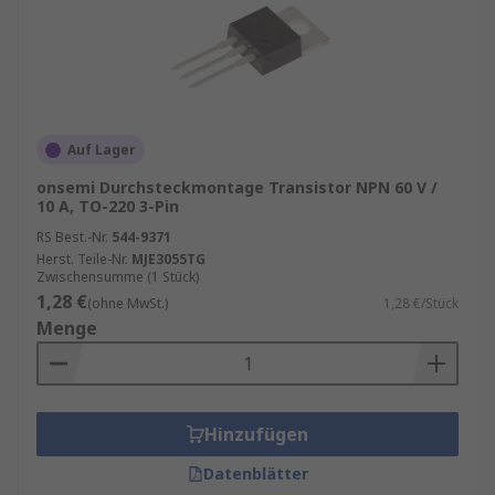
Schnelle Schaltzeiten
: Geeignet für
digitale Anwendungen.
Robustheit
: Widerstandsfähig gegenüber
Spannungsspitzen.
Auf Lager
Breite Einsatzmöglichkeiten
: Von
Audioverstärkern bis zu
onsemi Durchsteckmontage Transistor NPN 60 V /
10 A, TO-220 3-Pin
Leistungsschaltungen
.
RS Best.-Nr.
544-9371
Anwendungen von bipolaren Transistoren
Herst. Teile-Nr.
MJE3055TG
Zwischensumme (1 Stück)
1,28 €
(ohne MwSt.)
1,28 €/Stück
Bipolare Transistoren finden sich in zahlreichen
Menge
Bereichen:
Verstärker
: Audio-, HF- und
Leistungsverstärker.
Hinzufügen
Schalter
: In digitalen Schaltungen und
Datenblätter
Mikrocontrollern
.