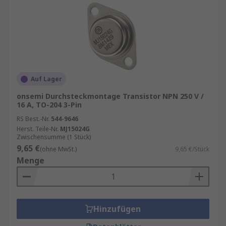
Auf Lager
onsemi Durchsteckmontage Transistor NPN 250 V /
16 A, TO-204 3-Pin
RS Best.-Nr.
544-9646
Herst. Teile-Nr.
MJ15024G
Zwischensumme (1 Stück)
9,65 €
(ohne MwSt.)
9,65 €/Stück
Menge
Hinzufügen