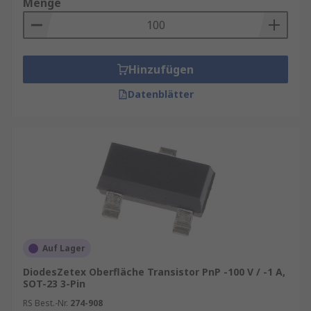
Menge
Hinzufügen
Datenblätter
Auf Lager
DiodesZetex Oberfläche Transistor PnP -100 V / -1 A,
SOT-23 3-Pin
RS Best.-Nr.
274-908