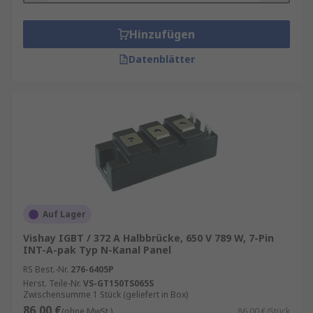
Hinzufügen
Datenblätter
Auf Lager
Vishay IGBT / 372 A Halbbrücke, 650 V 789 W, 7-Pin
INT-A-pak Typ N-Kanal Panel
RS Best.-Nr.
276-6405P
Herst. Teile-Nr.
VS-GT150TS065S
Zwischensumme 1 Stück (geliefert in Box)
86,00 €
(ohne MwSt.)
86,00 €/Stück