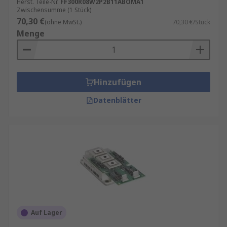
Herst. Teile-Nr.
FF300R08W2P2B11ABOMA1
Zwischensumme (1 Stück)
70,30 €
(ohne MwSt.)
70,30 €/Stück
Menge
Hinzufügen
Datenblätter
Auf Lager