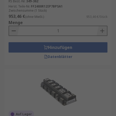
RS Best.-Nr.
349-362
Herst. Teile-Nr.
FF2400R12IP7BPSA1
Zwischensumme (1 Stück)
953,46 €
(ohne MwSt.)
953,46 €/Stück
Menge
Hinzufügen
Datenblätter
Auf Lager