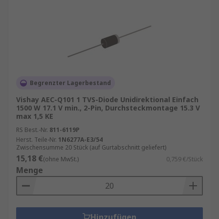
industriellen Automatisierung eingesetzt,
um Sensoren, Aktoren und andere
Komponenten vor Transienten und
Überspannungen zu schützen.
Stromversorgung: TVS-Dioden werden in
Stromversorgungen eingesetzt, um sie vor
Begrenzter Lagerbestand
Überspannungen zu schützen, die durch
Blitzschläge oder andere Störungen im
Vishay AEC-Q101 1 TVS-Diode Unidirektional Einfach
1500 W 17.1 V min., 2-Pin, Durchsteckmontage 15.3 V
Stromnetz verursacht werden können.
max 1,5 KE
Telekommunikation: Suppressordioden TVS
RS Best.-Nr.
811-6119P
werden auch in
Herst. Teile-Nr.
1N6277A-E3/54
Telekommunikationssystemen eingesetzt,
Zwischensumme 20 Stück (auf Gurtabschnitt geliefert)
15,18 €
um sie vor Überspannungen und
(ohne MwSt.)
0,759 €/Stück
Menge
Transienten zu schützen, die durch
Blitzeinschläge oder andere Störungen im
Stromnetz verursacht werden können.
Hinzufügen