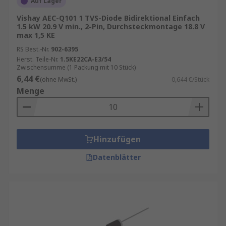
Auf Lager
bestimmten Schwellenwert überschreitet, leitet
Vishay AEC-Q101 1 TVS-Diode Bidirektional Einfach
die TVS-Diode den Überspannungsstrom ab und
1.5 kW 20.9 V min., 2-Pin, Durchsteckmontage 18.8 V
hält die Spannung innerhalb des Schaltkreises
max 1,5 KE
auf einem sicheren Niveau. Sobald die Spannung
RS Best.-Nr.
902-6395
unter den Schwellenwert fällt, kehrt die TVS-
Herst. Teile-Nr.
1.5KE22CA-E3/54
Zwischensumme (1 Packung mit 10 Stück)
Diode in ihren normalen Zustand zurück und
6,44 €
(ohne MwSt.)
0,644 €/Stück
leitet keinen Strom mehr ab.
Menge
Welche verschiedenen Arten von
Suppressordioden TVS gibt es?
Hinzufügen
Es gibt verschiedene Arten von Suppressordioden
Datenblätter
TVS, einschließlich Bidirektionale und
Unidirektionale TVS-Dioden. Bidirektionale TVS-
Dioden können sowohl positive als auch negative
Transienten ableiten, während unidirektionale
TVS-Dioden nur in einer Richtung leiten. Die
Auswahl der geeigneten TVS-Diode hängt von