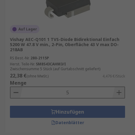
Auf Lager
Vishay AEC-Q101 1 TVS-Diode Bidirektional Einfach
5200 W 47.8 V min., 2-Pin, Oberfläche 43 V max DO-
218AB
RS Best.-Nr.
280-2115P
Herst. Teile-Nr.
SM8S43CAHM3/I
Zwischensumme 5 Stück (auf Gurtabschnitt geliefert)
22,38 €
(ohne MwSt.)
4,476 €/Stück
Menge
Hinzufügen
Datenblätter