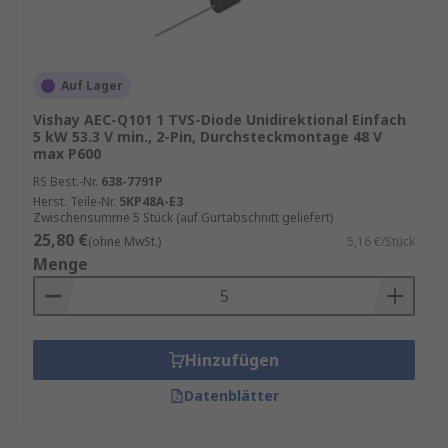
den spezifischen Anforderungen des
Schaltkreises ab.
Verwendung von Suppressordioden TVS
Auf Lager
Vishay AEC-Q101 1 TVS-Diode Unidirektional Einfach
Suppressordioden TVS werden in verschiedenen
5 kW 53.3 V min., 2-Pin, Durchsteckmontage 48 V
Anwendungen eingesetzt, um empfindliche
max P600
elektronische Geräte vor Transienten und
RS Best.-Nr.
638-7791P
Überspannungen zu schützen. Einige der
Herst. Teile-Nr.
5KP48A-E3
Zwischensumme 5 Stück (auf Gurtabschnitt geliefert)
häufigsten Anwendungen von TVS-Dioden sind:
25,80 €
(ohne MwSt.)
5,16 €/Stück
Menge
Elektronische Geräte: TVS-Dioden werden
in vielen elektronischen Geräten wie
Computern, Mobiltelefonen,
Fernsehgeräten und anderen Geräten
Hinzufügen
eingesetzt, um sie vor Transienten und
Überspannungen zu schützen.
Datenblätter
Industrielle Automatisierung:
Suppressordioden TVS werden auch in der