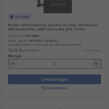
mehreren separaten Chips bestehen. Die
kürzeren Signalwege und die optimierte
Integration der Komponenten führen zu
Auf Lager
geringeren Energieverlusten und einer
Nordic Semiconductor System-on-Chip, Oberfläche,
längeren Batterielaufzeit.
Mikrocontroller, ARM Cortex M4, QFN, 32-Pin
Kostenreduktion
: Die Herstellung eines
RS Best.-Nr.
196-3886P
einzigen Chips ist oft kostengünstiger als
Herst. Teile-Nr.
nRF52811-QCAA-R7
Zwischensumme 5 Stück (auf Gurtabschnitt geliefert)
die Produktion und Montage mehrerer
12,52 €
separater Komponenten. Dies führt zu
(ohne MwSt.)
2,504 €/Stück
Menge
niedrigeren Produktionskosten und
ermöglicht es Herstellern, preisgünstigere
Produkte anzubieten.
Leistungssteigerung
: Durch die enge
Hinzufügen
Integration der Komponenten können SoCs
eine höhere Leistung und schnellere
Datenblätter
Datenverarbeitung bieten. Dies ist
besonders wichtig für Anwendungen, die
hohe Rechenleistung erfordern, wie z.B.