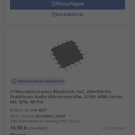
Hinzufügen
Die Zukunft von SoCs
Datenblätter
Die Entwicklung von SoCs schreitet rasant voran,
und es ist zu erwarten, dass sie in Zukunft noch
leistungsfähiger und vielseitiger werden. Neue
Fertigungstechnologien, wie z.B. die 3D-
Integration, ermöglichen die Schichtung
mehrerer Halbleiterchips übereinander, was zu
noch kompakteren und leistungsfähigeren
Systemen führt. Darüber hinaus werden
Fortschritte in der Materialwissenschaft und der
Derzeit nicht erhältlich
Halbleitertechnologie die Energieeffizienz und
STMicroelectronics Bluetooth-SoC, Oberfläche,
Leistung von SoCs weiter verbessern.
Drahtloser Audio-Mikrocontroller, 32 Bit ARM Cortex
M0, QFN, 48-Pin
RS Best.-Nr.
218-4827
Herst. Teile-Nr.
BLUENRG-345AT
Zwischensumme (1 Packung mit 5 Stück)
16,08 €
(ohne MwSt.)
3,216 €/Stück