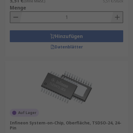
5,51 €
(ohne MwSt.)
5,51 €/Stück
Menge
Hinzufügen
Datenblätter
Auf Lager
Infineon System-on-Chip, Oberfläche, TSDSO-24, 24-
Pin