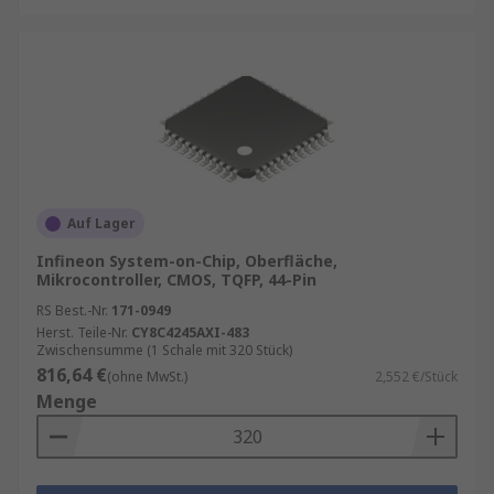
Automobilindustrie
: In modernen
Fahrzeugen werden SoCs für eine Vielzahl
von Anwendungen eingesetzt, von
Infotainmentsystemen bis hin zu
Fahrerassistenzsystemen. Sie bieten die
notwendige Rechenleistung und
Konnektivität, um die komplexen
Anforderungen moderner Fahrzeuge zu
Auf Lager
erfüllen.
Infineon System-on-Chip, Oberfläche,
Medizintechnik
: In der Medizintechnik
Mikrocontroller, CMOS, TQFP, 44-Pin
werden SoCs in tragbaren Diagnosegeräten,
RS Best.-Nr.
171-0949
Überwachungsgeräten und anderen
Herst. Teile-Nr.
CY8C4245AXI-483
Zwischensumme (1 Schale mit 320 Stück)
medizinischen Anwendungen eingesetzt.
816,64 €
(ohne MwSt.)
2,552 €/Stück
Sie ermöglichen kompakte und
Menge
leistungsfähige Lösungen, die eine präzise
und zuverlässige Überwachung und
Diagnose ermöglichen.