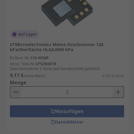
Auf Lager
STMicroelectronics Mems-Drucksensor 126
kPaOberfläche HLGA2000 kPa
RS Best.-Nr.
110-6550P
Herst. Teile-Nr.
LPS25HBTR
Zwischensumme 2 Stück (auf Gurtabschnitt geliefert)
9,17 €
(ohne MwSt.)
4,585 €/Stück
Menge
Hinzufügen
Datenblätter