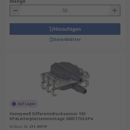
Menge
Hinzufügen
Datenblätter
Auf Lager
Honeywell Differenzdrucksensor 103
kPaLeiterplattenmontage SMD1724 kPa
RS Best.-Nr.
211-9911P