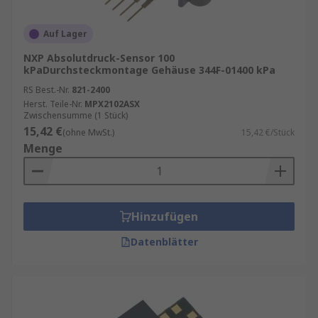
Quellen, wenn Druck auf den Atmosphärendruck
ausgeübt wird. Ein Reifen-Manometer ist ein
Auf Lager
gutes Beispiel für diese Art von Drucksensoren
in einer nützlichen Anwendung.
NXP Absolutdruck-Sensor 100
kPaDurchsteckmontage Gehäuse 344F-01400 kPa
RS Best.-Nr.
821-2400
Herst. Teile-Nr.
MPX2102ASX
Zwischensumme (1 Stück)
15,42 €
(ohne MwSt.)
15,42 €/Stück
Menge
Hinzufügen
Datenblätter