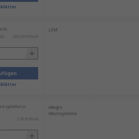
blätter
ück)
LEM
-
. Wenn der Strom über eine
.)
260,29 €/Stück
ufügen
blätter
 (geliefert in
Allegro
-
Microsystems
7,45 €/Stück