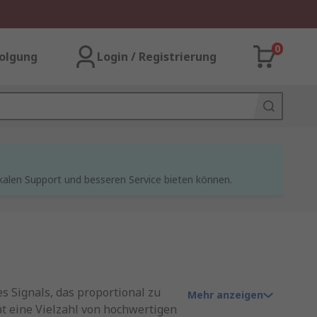
0
olgung
Login / Registrierung
kalen Support und besseren Service bieten können.
 Signals, das proportional zu
Mehr anzeigen
t eine Vielzahl von hochwertigen