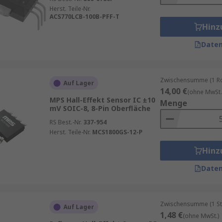
Herst. Teile-Nr.
ACS770LCB-100B-PFF-T
Hinz
Daten
Zwischensumme (1 Rol
Auf Lager
14,00 €
(ohne MwSt.
MPS Hall-Effekt Sensor IC ±10
Menge
mV SOIC-8, 8-Pin Oberfläche
RS Best.-Nr.
337-954
Herst. Teile-Nr.
MCS1800GS-12-P
Hinz
Daten
Zwischensumme (1 St
Auf Lager
1,48 €
(ohne MwSt.)