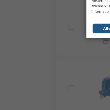
Einstellung
ablehnen". 
Information
All