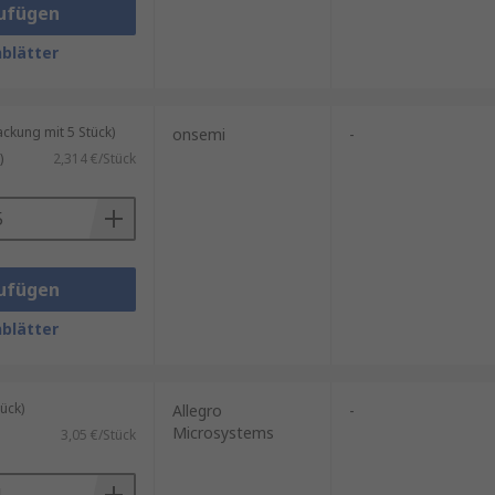
ufügen
blätter
kung mit 5 Stück)
onsemi
-
)
2,314 €/Stück
ufügen
blätter
ück)
Allegro
-
Microsystems
3,05 €/Stück