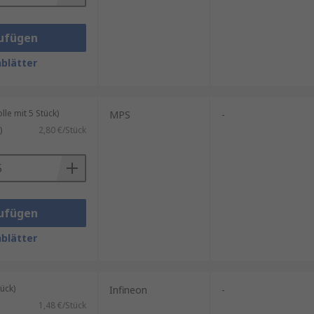
ufügen
blätter
le mit 5 Stück)
MPS
-
)
2,80 €/Stück
ufügen
blätter
ück)
Infineon
-
1,48 €/Stück