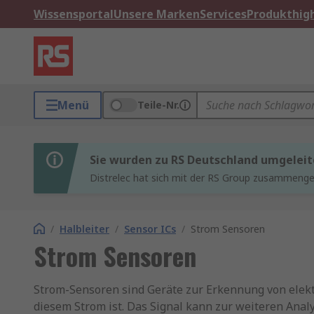
Wissensportal
Unsere Marken
Services
Produkthigh
Menü
Teile-Nr.
Sie wurden zu RS Deutschland umgeleit
Distrelec hat sich mit der RS Group zusammenges
/
Halbleiter
/
Sensor ICs
/
Strom Sensoren
Strom Sensoren
Strom-Sensoren sind Geräte zur Erkennung von elekt
diesem Strom ist. Das Signal kann zur weiteren Anal