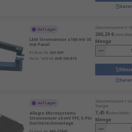
araufhin gemessen oder umgewandelt werden.
Daten
Zwischensumme (1 St
Auf Lager
aft bestimmter Materialien ändert den Wert des Widerstands
260,29 €
(ohne MwSt
LEM Stromsensor ±100 mV 35
t und bei kürzerer Entfernung verringert.
Menge
mA Panel
RS Best.-Nr.
363-699
Herst. Teile-Nr.
AHR 500 B10
Hinz
Daten
Zwischensumme 1 Stück
Auf Lager
Stange)
7,45 €
Allegro Microsystems
(ohne MwSt.)
Stromsensor ±6 mV PFF, 5-Pin
Menge
Durchsteckmontage
RS Best.-Nr.
866-0786P