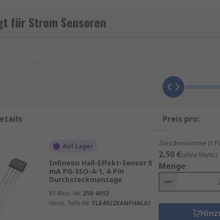
roduktpalette an Sensoren und integrierten Sensorschaltu
ie Sie für Ihre Anforderungen benötigen.
gt für Strom Sensoren
 auch Gleichspannung messen und in zwei Kategorien unte
urücksetzen
 Stromkreises montiert.
 Draht geklemmt werden.
etails
Preis pro:
Zwischensumme (1 Pac
m Hall-Effekt-Gerät und dem Signalaufbereitungsschaltkrei
Auf Lager
2,50 €
(ohne MwSt.)
n Kern fließt, der das Magnetfeld des Leiters bündelt. Das
Infineon Hall-Effekt-Sensor 5
Menge
esetzt und erzeugt eine Potenzialdifferenz, die gemessen
mA PG-SSO-4-1, 4-Pin
Durchsteckmontage
RS Best.-Nr.
258-4092
Herst. Teile-Nr.
TLE4922XANFHALA1
Hinz
tromtraktiver Draht geführt wird. Dies führt dazu, dass Stro