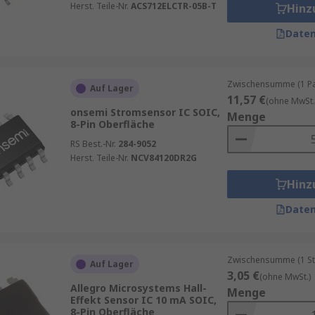
Herst. Teile-Nr.
ACS712ELCTR-05B-T
Hinz
Daten
Zwischensumme (1 Pac
Auf Lager
11,57 €
(ohne MwSt.
onsemi Stromsensor IC SOIC,
Menge
8-Pin Oberfläche
RS Best.-Nr.
284-9052
Herst. Teile-Nr.
NCV84120DR2G
Hinz
Daten
Zwischensumme (1 St
Auf Lager
3,05 €
(ohne MwSt.)
Allegro Microsystems Hall-
Menge
Effekt Sensor IC 10 mA SOIC,
8-Pin Oberfläche