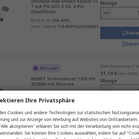
Infineon Hall-Effekt Sensor IC
Menge
7 mA PG-SSO-2-53, 2-Pin
Oberfläche
RS Best.-Nr.
258-4096
Herst. Teile-Nr.
TLE4941PLUSCXAMA1
Hinz
Daten
Zwischensumme (1 St
Auf Lager
51,14 €
(ohne MwSt.
KEMET Stromsensor 1250 mV
Menge
250000 mA Klemme
RS Best.-Nr.
444-647
Herst. Teile-Nr.
C/CT-2524
ektieren Ihre Privatsphäre
Hinz
en Cookies und andere Technologien zur statistischen Nutzungsanal
erung und zur Anzeige von Werbung auf Websites von Drittanbietern.
Daten
"Alle akzeptieren" erklären Sie sich mit der Verarbeitung von nicht-ess
verstanden. Sie können Ihre Cookies auswählen, indem Sie auf "Cook