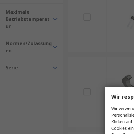
Maximale
Betriebstemperat
ur
Normen/Zulassung
en
Serie
Wir resp
Wir verwend
Personalisi
Klicken auf 
Cookies ein