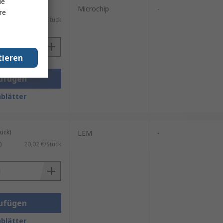
le
le mit 5 Stück)
Microchip
-
re
0,694 €/Stück
tieren
ufügen
blätter
ück)
LEM
-
)
20,02 €/Stück
ufügen
blätter