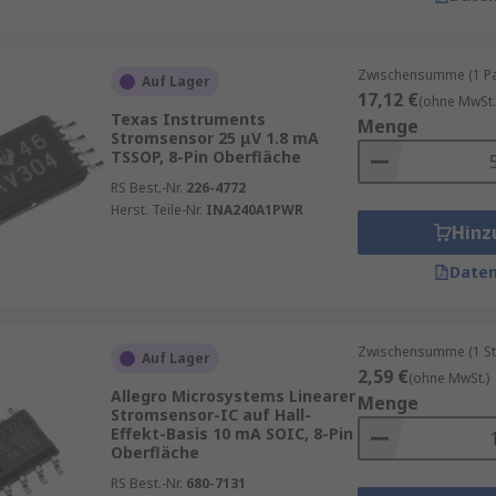
Zwischensumme (1 Pac
Auf Lager
17,12 €
(ohne MwSt.
Texas Instruments
Menge
Stromsensor 25 μV 1.8 mA
TSSOP, 8-Pin Oberfläche
RS Best.-Nr.
226-4772
Herst. Teile-Nr.
INA240A1PWR
Hinz
Daten
Zwischensumme (1 St
Auf Lager
2,59 €
(ohne MwSt.)
Allegro Microsystems Linearer
Menge
Stromsensor-IC auf Hall-
Effekt-Basis 10 mA SOIC, 8-Pin
Oberfläche
RS Best.-Nr.
680-7131