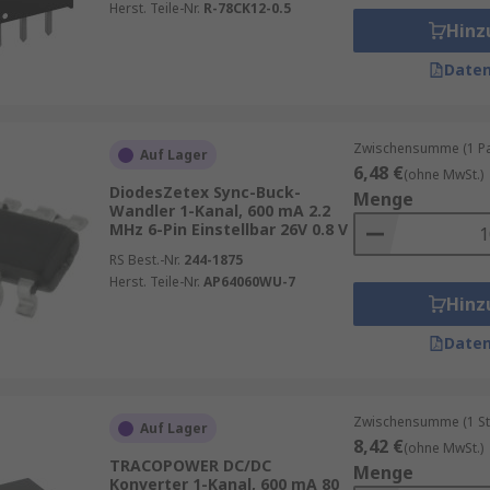
Herst. Teile-Nr.
R-78CK12-0.5
Hinz
Daten
Zwischensumme (1 Pac
Auf Lager
6,48 €
(ohne MwSt.)
DiodesZetex Sync-Buck-
Menge
Wandler 1-Kanal, 600 mA 2.2
MHz 6-Pin Einstellbar 26V 0.8 V
RS Best.-Nr.
244-1875
Herst. Teile-Nr.
AP64060WU-7
Hinz
Daten
Zwischensumme (1 St
Auf Lager
8,42 €
(ohne MwSt.)
TRACOPOWER DC/DC
Menge
Konverter 1-Kanal, 600 mA 80