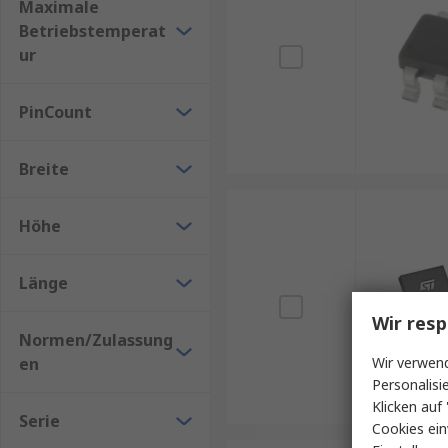
Maximale
Betriebstemperat
ur
PinCount
Breite
Höhe
Länge
Wir resp
Normen/Zulassung
en
Wir verwend
Personalisi
Klicken auf 
Serie
Cookies ein