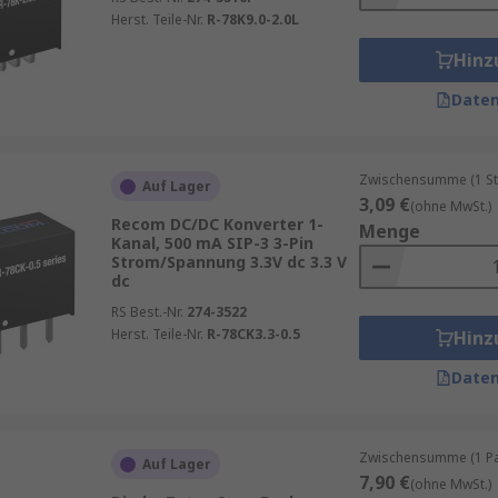
Herst. Teile-Nr.
R-78K9.0-2.0L
Hinz
Daten
Zwischensumme (1 St
Auf Lager
3,09 €
(ohne MwSt.)
Recom DC/DC Konverter 1-
Menge
Kanal, 500 mA SIP-3 3-Pin
Strom/Spannung 3.3V dc 3.3 V
dc
RS Best.-Nr.
274-3522
Herst. Teile-Nr.
R-78CK3.3-0.5
Hinz
Daten
Zwischensumme (1 Pac
Auf Lager
7,90 €
(ohne MwSt.)