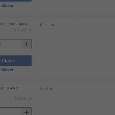
re Kategorien unterteilt
blätter
kung mit 2 Stück)
Infineon
-
2,05 €/Stück
ufügen
blätter
 (geliefert in
Recom
-
4,62 €/Stück