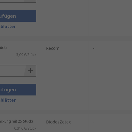
ufügen
blätter
ück)
Recom
-
3,09 €/Stück
ufügen
blätter
kung mit 25 Stück)
DiodesZetex
-
0,316 €/Stück