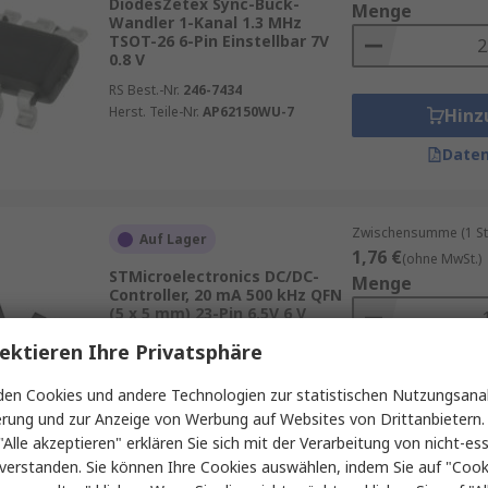
DiodesZetex Sync-Buck-
Menge
Wandler 1-Kanal 1.3 MHz
TSOT-26 6-Pin Einstellbar 7V
0.8 V
RS Best.-Nr.
246-7434
Herst. Teile-Nr.
AP62150WU-7
Hinz
Daten
Zwischensumme (1 St
Auf Lager
1,76 €
(ohne MwSt.)
STMicroelectronics DC/DC-
Menge
Controller, 20 mA 500 kHz QFN
(5 x 5 mm) 23-Pin 6.5V 6 V
RS Best.-Nr.
330-368
ektieren Ihre Privatsphäre
Herst. Teile-Nr.
STACF01ATR
Hinz
en Cookies und andere Technologien zur statistischen Nutzungsanal
erung und zur Anzeige von Werbung auf Websites von Drittanbietern.
Daten
"Alle akzeptieren" erklären Sie sich mit der Verarbeitung von nicht-ess
verstanden. Sie können Ihre Cookies auswählen, indem Sie auf "Cook