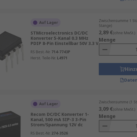
Zwischensumme 1 Stück
Auf Lager
Stange)
2,89 €
STMicroelectronics DC/DC
(ohne MwSt.)
Konverter 5-Kanal 0.3 MHz
Menge
PDIP 8-Pin Einstellbar 50V 3.3 V
RS Best.-Nr.
714-7743P
Herst. Teile-Nr.
L4971
Hinz
Daten
Zwischensumme (1 St
Auf Lager
3,09 €
(ohne MwSt.)
Recom DC/DC Konverter 1-
Menge
Kanal, 500 mA SIP-3 3-Pin
Strom/Spannung 12V dc
RS Best.-Nr.
274-3526