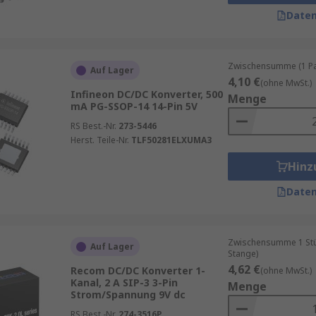
angreich, aber im Allgemeinen können sie in mehre
Daten
Zwischensumme (1 Pac
Auf Lager
4,10 €
(ohne MwSt.)
Infineon DC/DC Konverter, 500
Menge
nungsgleichstrom
mA PG-SSOP-14 14-Pin 5V
RS Best.-Nr.
273-5446
Herst. Teile-Nr.
TLF50281ELXUMA3
hspannung
Hinz
Daten
Zwischensumme 1 Stück
Auf Lager
Stange)
4,62 €
Recom DC/DC Konverter 1-
(ohne MwSt.)
Kanal, 2 A SIP-3 3-Pin
Menge
Strom/Spannung 9V dc
RS Best.-Nr.
274-3516P