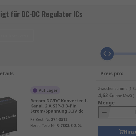
eigenen Spannung, die möglicherweise nicht für alle interne
 Spannung aufgrund ihrer eigenen Anforderungen an jeden S
gt für DC-DC Regulator ICs
 erhöhen und verringern, indem die Eingangsenergie vor
en wird. DC/DC-Wandler regeln auch die Ausgangsspannung
urücksetzen
etails
Preis pro:
Zwischensumme (1 St
Auf Lager
4,62 €
(ohne MwSt.)
Recom DC/DC Konverter 1-
Menge
Kanal, 2 A SIP-3 3-Pin
Strom/Spannung 3.3V dc
RS Best.-Nr.
274-3512
Herst. Teile-Nr.
R-78K3.3-2.0L
Hinz