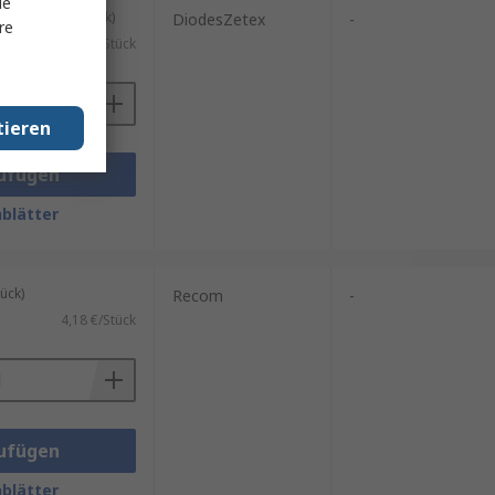
le
kung mit 5 Stück)
DiodesZetex
-
re
0,65 €/Stück
tieren
ufügen
blätter
ück)
Recom
-
4,18 €/Stück
ufügen
blätter