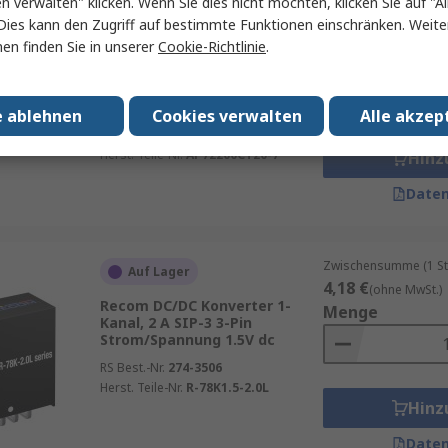
en verwalten" klicken. Wenn Sie dies nicht möchten, klicken Sie auf "Al
Zwischensumme (1 Pac
Auf Lager
Dies kann den Zugriff auf bestimmte Funktionen einschränken. Weite
3,25 €
(ohne MwSt.)
en finden Sie in unserer
Cookie-Richtlinie
.
DiodesZetex Buck-Boost-
Menge
Wandler 2-Kanal, 2 A 2.5 MHz
WLCSP-20 20-Pin
Programmierbar 5.14V 2.6 V
e ablehnen
Cookies verwalten
Alle akzep
RS Best.-Nr.
246-7438
Herst. Teile-Nr.
AP72200CT20-7
Hinz
Daten
Zwischensumme (1 St
Auf Lager
4,18 €
(ohne MwSt.)
Recom DC/DC Konverter 1-
Menge
Kanal, 2 A SIP-3 3-Pin
Strom/Spannung 1.5V dc
RS Best.-Nr.
274-3506
Herst. Teile-Nr.
R-78K1.5-2.0L
Hinz
Daten