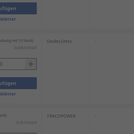
ufügen
blätter
kung mit 10 Stück)
DiodesZetex
-
0,648 €/Stück
ufügen
blätter
ück)
TRACOPOWER
-
8,42 €/Stück