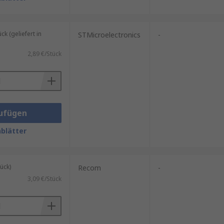
 (geliefert in
STMicroelectronics
-
2,89 €/Stück
ufügen
blätter
ück)
Recom
-
3,09 €/Stück