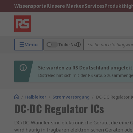
Wissensportal
Unsere Marken
Services
Produkthigh
Menü
Teile-Nr.
Sie wurden zu RS Deutschland umgeleit
Distrelec hat sich mit der RS Group zusammenges
/
Halbleiter
/
Stromversorgung
/
DC-DC Regulator I
DC-DC Regulator ICs
DC/DC-Wandler sind elektronische Geräte, die eine 
wird häufig in tragbaren elektronischen Geräten ode