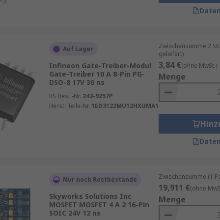
Daten
ierte (PWM-)Stromsteuerung von 3-phasigen, bürstenlosen 
Zwischensumme 2 Stüc
Auf Lager
geliefert)
3,84 €
Infineon Gate-Treiber-Modul
(ohne MwSt.)
Gate-Treiber 10 A 8-Pin PG-
ck und latenter Wärme entsteht. Piezo-Treiber sind Gate-Ans
Menge
DSO-8 17V 30 ns
 Tintenstrahldrucker, Mikrofone, Lautsprecher und XY-Stuf
RS Best.-Nr.
243-9257P
Herst. Teile-Nr.
1ED3122MU12HXUMA1
Hinz
Daten
Zwischensumme (1 Pac
Nur noch Restbestände
19,911 €
(ohne MwSt
Skyworks Solutions Inc
Menge
MOSFET MOSFET 4 A 2 16-Pin
SOIC 24V 12 ns