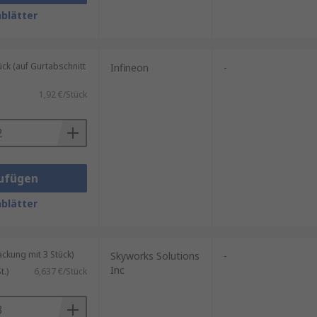
blätter
Gleichstrommotoren.
k (auf Gurtabschnitt
Infineon
-
1,92 €/Stück
teuerungen zur Unterstützung von
en für Mikro-Scanning in
ufügen
blätter
kung mit 3 Stück)
Skyworks Solutions
-
Inc
.)
6,637 €/Stück