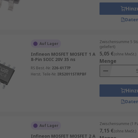
Hinz
Daten
Zwischensumme 5 Stüc
Auf Lager
geliefert)
5,05 €
Infineon MOSFET MOSFET 1 A
(ohne MwSt.)
8-Pin SOIC 20V 35 ns
Menge
RS Best.-Nr.
226-6177P
Herst. Teile-Nr.
IRS2011STRPBF
Hinz
Daten
Zwischensumme (1 Pac
Auf Lager
7,15 €
(ohne MwSt.)
Infineon MOSFET MOSFET 2 A