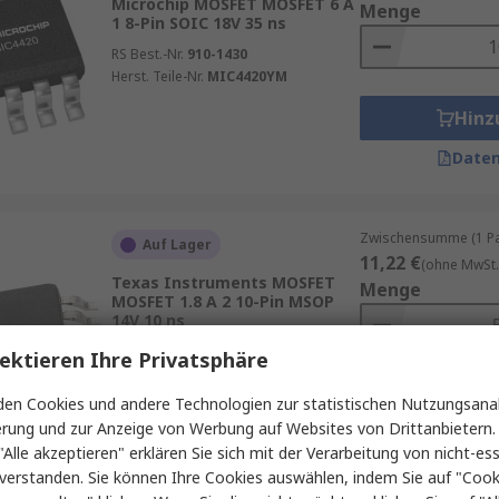
Microchip MOSFET MOSFET 6 A
Menge
1 8-Pin SOIC 18V 35 ns
RS Best.-Nr.
910-1430
Herst. Teile-Nr.
MIC4420YM
Hinz
Daten
Zwischensumme (1 Pac
Auf Lager
11,22 €
(ohne MwSt.
Texas Instruments MOSFET
Menge
MOSFET 1.8 A 2 10-Pin MSOP
14V 10 ns
RS Best.-Nr.
651-2789
ektieren Ihre Privatsphäre
Herst. Teile-Nr.
LM5106MM/NOPB
Hinz
en Cookies und andere Technologien zur statistischen Nutzungsanal
erung und zur Anzeige von Werbung auf Websites von Drittanbietern.
Daten
"Alle akzeptieren" erklären Sie sich mit der Verarbeitung von nicht-ess
verstanden. Sie können Ihre Cookies auswählen, indem Sie auf "Cook