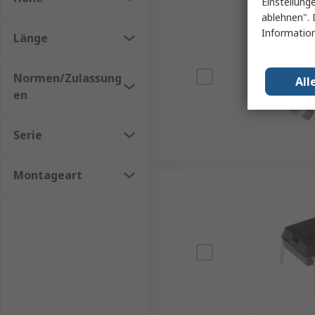
Einstellung
ablehnen". 
Information
Länge
Normen/Zulassung
All
en
Serie
Montageart