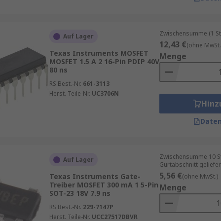
Zwischensumme (1 St
Auf Lager
12,43 €
(ohne MwSt.
Texas Instruments MOSFET
Menge
MOSFET 1.5 A 2 16-Pin PDIP 40V
80 ns
RS Best.-Nr.
661-3113
Herst. Teile-Nr.
UC3706N
Hinz
Daten
Zwischensumme 10 St
Auf Lager
Gurtabschnitt geliefer
5,56 €
Texas Instruments Gate-
(ohne MwSt.)
Treiber MOSFET 300 mA 1 5-Pin
Menge
SOT-23 18V 7.9 ns
RS Best.-Nr.
229-7147P
Herst. Teile-Nr.
UCC27517DBVR