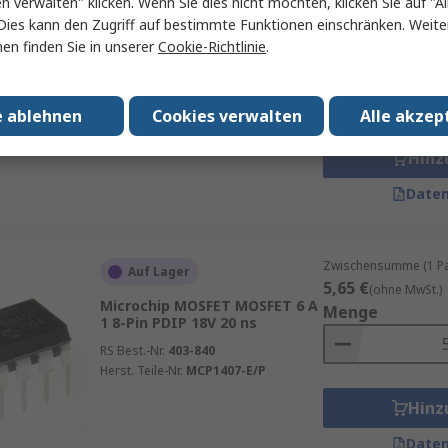
en verwalten" klicken. Wenn Sie dies nicht möchten, klicken Sie auf "Al
Zwischensumme (1 Pac
Nur noch Restbestände
Dies kann den Zugriff auf bestimmte Funktionen einschränken. Weite
4,35 €
(ohne MwSt.)
en finden Sie in unserer
Cookie-Richtlinie
.
Texas Instruments MOSFET
Menge
MOSFET 7 A 1 8-Pin MSOP 14V
12 ns
e ablehnen
Cookies verwalten
Alle akzep
RS Best.-Nr.
651-2537
Herst. Teile-Nr.
LM5112MY/NOPB
Hinz
Daten
Zwischensumme (1 Pac
Auf Lager
5,65 €
(ohne MwSt.)
Microchip MOSFET MOSFET 6 A
Menge
1 8-Pin PDIP 18V 20 ns
RS Best.-Nr.
403-840
Herst. Teile-Nr.
MCP1407-E/P
Hinz
Daten