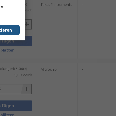
le
kung mit 5 Stück)
Texas Instruments
-
re
0,87 €/Stück
tieren
ufügen
blätter
kung mit 5 Stück)
Microchip
-
1,13 €/Stück
ufügen
blätter