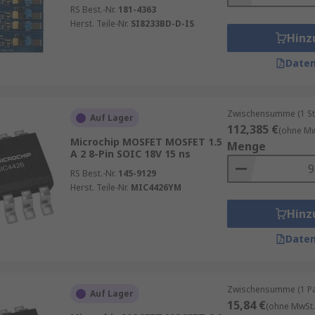
RS Best.-Nr.
181-4363
Herst. Teile-Nr.
SI8233BD-D-IS
Hinz
Daten
Zwischensumme (1 Sta
Auf Lager
112,385 €
(ohne Mw
Microchip MOSFET MOSFET 1.5
Menge
A 2 8-Pin SOIC 18V 15 ns
RS Best.-Nr.
145-9129
Herst. Teile-Nr.
MIC4426YM
Hinz
Daten
Zwischensumme (1 Pac
Auf Lager
15,84 €
(ohne MwSt.