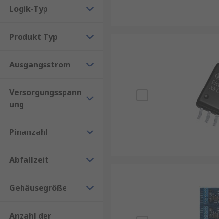
Automobilbereich mit starken induktiven Lasten.
Logik-Typ
3-phasige Treiber
: Entwickelt für pulsweitenmodul
Produkt Typ
Piezo-Treiber
Ausgangsstrom
Piezo-Elektrizität ist die Elektrizität, die aus Dru
Piezo-Komponenten. Dazu gehören Lichtwellenleiter,
Versorgungsspann
Infrarotkameras.
ung
Pinanzahl
Abfallzeit
Gehäusegröße
Anzahl der