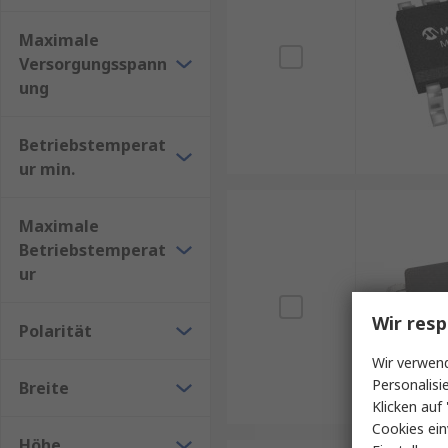
Maximale
Versorgungsspann
ung
Betriebstemperat
ur min.
Maximale
Betriebstemperat
ur
Wir resp
Polarität
Wir verwend
Personalisi
Breite
Klicken auf 
Cookies ein
Höhe