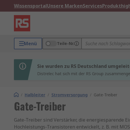
Wissensportal
Unsere Marken
Services
Produkthigh
Menü
Teile-Nr.
Sie wurden zu RS Deutschland umgeleit
Distrelec hat sich mit der RS Group zusammenges
/
Halbleiter
/
Stromversorgung
/
Gate-Treiber
Gate-Treiber
Gate-Treiber sind Verstärker, die energiesparende 
Hochleistungs-Transistoren entwickelt, z. B. mit M