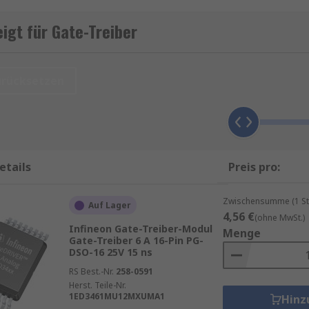
schalter (IGBT oder MOSFET).
gt für Gate-Treiber
e für die ausgewählte Anwendung zu berücksichtigen. Die 
 bei der Auswahl einer Gate-Ansteuerung zu berücksichtige
rt, z. B. MSOP, PDIP, QFN oder SOIC. Gate-Ansteuerungen 
urücksetzen
r die hohe und niedrige Ausgangsspannung zum Ein- und Aus
etails
Preis pro:
erte Geräte, die als Schaltgerät in einem elektronischen
n MOSFETs in Wandler- und Inverteranwendungen.
Zwischensumme (1 St
Auf Lager
4,56 €
(ohne MwSt.)
Infineon Gate-Treiber-Modul
Menge
Gate-Treiber 6 A 16-Pin PG-
DSO-16 25V 15 ns
die unidirektionale Hochleistungs-Gleichstrommotoren, dre
rfordern.
RS Best.-Nr.
258-0591
Herst. Teile-Nr.
1ED3461MU12MXUMA1
Hinz
r Verwendung mit externen N-Kanal-Leistungs-MOSFETs. Für