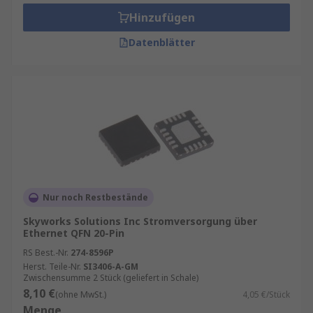
versteht.
Hinzufügen
RS ist Ihr Ansprechpartner für das
Datenblätter
Beschaffungsmanagement Ihrer Polierpasten mit
unseren
RS Procurement Solutions
.
Nur noch Restbestände
Skyworks Solutions Inc Stromversorgung über
Ethernet QFN 20-Pin
RS Best.-Nr.
274-8596P
Herst. Teile-Nr.
SI3406-A-GM
Zwischensumme 2 Stück (geliefert in Schale)
8,10 €
(ohne MwSt.)
4,05 €/Stück
Menge