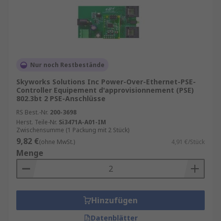
finden Sie bei RS immer die passende Lösung.
Power over Ethernet kaufen
Bei RS finden Sie eine große Auswahl an PoE-
Ethernet-Komponenten und Zubehör für jede
Nur noch Restbestände
Anwendung. Unser Sortiment umfasst führende
Skyworks Solutions Inc Power-Over-Ethernet-PSE-
Marken und bietet Ihnen Qualität,
Controller Equipement d'approvisionnement (PSE)
Zuverlässigkeit und schnelle Lieferung. Wählen
802.3bt 2 PSE-Anschlüsse
Sie aus:
RS Best.-Nr.
200-3698
Herst. Teile-Nr.
Si3471A-A01-IM
Zwischensumme (1 Packung mit 2 Stück)
Skyworks Solutions Inc
– für
9,82 €
(ohne MwSt.)
4,91 €/Stück
leistungsstarke PoE-Chipsätze
Menge
MPS
– bewährte Lösungen für
Netzwerktechnik
Maxim Integrated
– innovative PoE-
Controller für anspruchsvolle
Hinzufügen
Anwendungen
Datenblätter