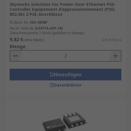
Skyworks Solutions Inc Power-Over-Ethernet-PSE-
Es gibt verschiedene Arten von PoE Ethernet, die
Controller Equipement d'approvisionnement (PSE)
sich für unterschiedliche Anwendungen eignen:
802.3bt 2 PSE-Anschlüsse
RS Best.-Nr.
200-3698P
Standard-PoE (IEEE 802.3af) – für
Herst. Teile-Nr.
Si3471A-A01-IM
Basisanwendungen mit geringer
Zwischensumme 2 Stück (geliefert in Stange)
Leistungsaufnahme.
9,82 €
(ohne MwSt.)
4,91 €/Stück
Menge
PoE+ (IEEE 802.3at) – für Geräte mit
höherem Energiebedarf wie PTZ-Kameras.
PoE++ (Typ 3 und Typ 4) – für
Hochleistungsgeräte wie Displays oder
Hinzufügen
industrielle Systeme.
Datenblätter
Bidirektionale PoE-Systeme – für komplexe
Netzwerkinfrastrukturen.
Diese Vielfalt macht PoE Ethernet zu einer
idealen Lösung für moderne Netzwerke, die
sowohl Daten als auch Strom effizient
übertragen müssen.