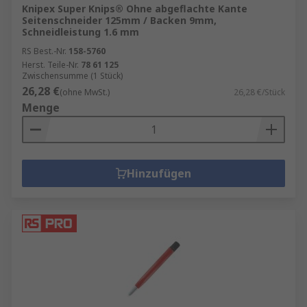
Heimwerkerbereich – die richtige Auswahl und
Knipex Super Knips® Ohne abgeflachte Kante
Seitenschneider 125mm / Backen 9mm,
Pflege der Werkzeuge garantiert präzises und
Schneidleistung 1.6 mm
effizientes Arbeiten. Bei RS setzen wir auf
RS Best.-Nr.
158-5760
Qualität, Ergonomie und Vielseitigkeit, um
Herst. Teile-Nr.
78 61 125
sicherzustellen, dass Ihre Werkzeuge Ihnen über
Zwischensumme (1 Stück)
viele Jahre hinweg gute Dienste leisten.
26,28 €
(ohne MwSt.)
26,28 €/Stück
Hochwertige Handwerkzeuge sind eine lohnende
Menge
Investition, die Ihnen die Arbeit erleichtert und
stets zuverlässige Ergebnisse liefert.
Hinzufügen