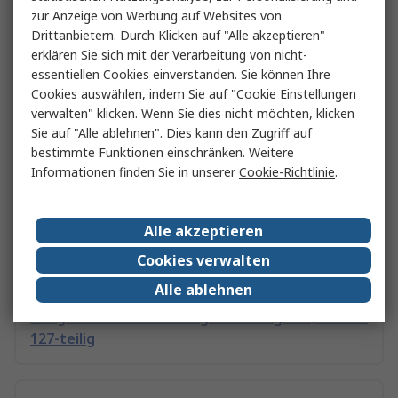
zur Anzeige von Werbung auf Websites von
Drittanbietern. Durch Klicken auf "Alle akzeptieren"
Elektroniker Werkzeug Set
erklären Sie sich mit der Verarbeitung von nicht-
essentiellen Cookies einverstanden. Sie können Ihre
Cookies auswählen, indem Sie auf "Cookie Einstellungen
Werkzeuge für Werkstätten
verwalten" klicken. Wenn Sie dies nicht möchten, klicken
Sie auf "Alle ablehnen". Dies kann den Zugriff auf
bestimmte Funktionen einschränken. Weitere
Informationen finden Sie in unserer
Cookie-Richtlinie
.
Werkzeugsätze & Werkzeugaufbewahrung
Alle akzeptieren
Geometrie-Sets
Cookies verwalten
Alle ablehnen
Teng Tools Kfz-Werkzeug Werkzeugsatz, Tasche
127-teilig