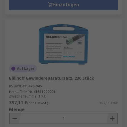
Hinzufügen
Auf Lager
Böllhoff Gewindereparatursatz, 230 Stück
RS Best.-Nr.
470-945
Herst. Teile-Nr.
41861000001
Zwischensumme (1 Kit)
397,11 €
(ohne MwSt.)
397,11 €/Kit
Menge